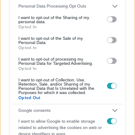
Please note that this website/app uses one or more Google
Personal Data Processing Opt Outs
services and may gather and store information including but
Kövess minket, és értesülj a friss hírekről a
not limited to your visit or usage behaviour. You may click to
I want to opt-out of the Sharing of my
Facebookon is!
personal data.
grant or deny consent to Google and its third-party tags to
Opted In
use your data for below specified purposes in below Google
consent section.
Követem
I want to opt-out of the Sale of my
Personal Data.
Opted In
I want to opt-out of processing my
Personal Data for Targeted Advertising.
Opted In
#
FÓKUSZ
#
ADÁSRÉSZLETEK
#
VIDEÓ
#
BULVÁR
I want to opt-out of Collection, Use,
Retention, Sale, and/or Sharing of my
#
SZÉPSÉGKIRÁLYNŐ
#
SZÉPSÉGKIRÁLYNŐ-VÁLASZTÁS
Personal Data that Is Unrelated with the
Purposes for which it was collected.
Opted Out
#
VERSENY
#
SZÉPSÉGVERSENY
#
SZUNAI LINDA
#
DOBÓ ÁGI
#
SERDÜLT ORSI
Google consents
I want to allow Google to enable storage
related to advertising like cookies on web or
device identifiers in apps.