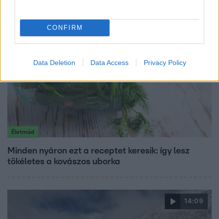
CONFIRM
Data Deletion
Data Access
Privacy Policy
Életmód
Minden nyáron ezt a receptet keresik: így lesz
tökéletes a kovászos uborka
14:09