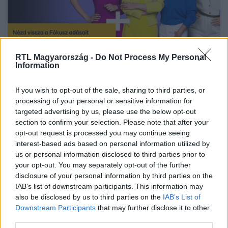
RTL Magyarország -
Do Not Process My Personal
Nézd vissza a Fókusz adásait az RTL+-on!
Information
If you wish to opt-out of the sale, sharing to third parties, or
processing of your personal or sensitive information for
Itt állítsd be, hogy az RTL.hu az elsők között
targeted advertising by us, please use the below opt-out
legyen a Google-találatokban!
section to confirm your selection. Please note that after your
opt-out request is processed you may continue seeing
interest-based ads based on personal information utilized by
us or personal information disclosed to third parties prior to
your opt-out. You may separately opt-out of the further
disclosure of your personal information by third parties on the
IAB’s list of downstream participants. This information may
also be disclosed by us to third parties on the
IAB’s List of
Downstream Participants
that may further disclose it to other
third parties.