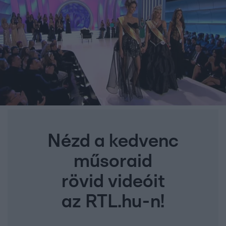
Nézd a kedvenc
műsoraid
rövid videóit
az RTL.hu-n!