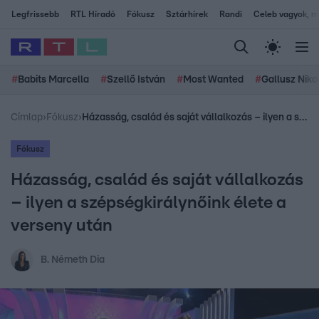
Legfrissebb
RTL Híradó
Fókusz
Sztárhírek
Randi
Celeb vagyok, me
#
Babits Marcella
#
Szellő István
#
Most Wanted
#
Gallusz Niko
Címlap
›
Fókusz
›
Házasság, család és saját vállalkozás – ilyen a szépségkirálynőink élete a verseny után
Fókusz
Házasság, család és saját vállalkozás
– ilyen a szépségkirálynőink élete a
verseny után
B. Németh Dia