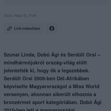
2024. május 10. 17:46
Link másolása
Szunai Linda, Dobó Ági és Serdült Orsi –
mindhármójukról ország-világ előtt
jelentették ki, hogy ők a legszebbek.
Serdült Orsi 2009-ben Dél-Afrikában
képviselte Magyarországot a Miss World
versenyen, ahonnan sikerült elhoznia a
bronzérmet sport kategóriában. Dobó Ági
2010-ben lett a magyarországi