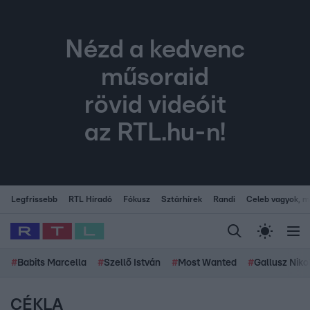
Nézd a kedvenc
műsoraid
rövid videóit
az RTL.hu-n!
Legfrissebb
RTL Híradó
Fókusz
Sztárhírek
Randi
Celeb vagyok, me
#
Babits Marcella
#
Szellő István
#
Most Wanted
#
Gallusz Niko
CÉKLA