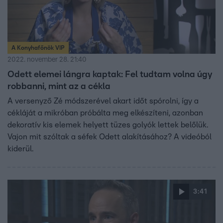
A Konyhafőnök VIP
2022. november 28. 21:40
Odett elemei lángra kaptak: Fel tudtam volna úgy
robbanni, mint az a cékla
A versenyző Zé módszerével akart időt spórolni, így a
cékláját a mikróban próbálta meg elkészíteni, azonban
dekoratív kis elemek helyett tüzes golyók lettek belőlük.
Vajon mit szóltak a séfek Odett alakításához? A videóból
kiderül.
3:41