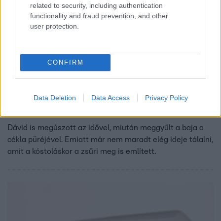
related to security, including authentication
functionality and fraud prevention, and other
user protection.
CONFIRM
A Konyhafőnök
Data Deletion
Data Access
Privacy Policy
2016. október 19. 18:20
Dávid bestresszelt a cékla-fiaskó miatt?
Dávid is megúszott az idővel, miután meggyűlt a baja a
cékla püréjével. Emiatt már nem maradt elég ideje tálalni,
amit a kóstoláskor a zsűri meg is említett.