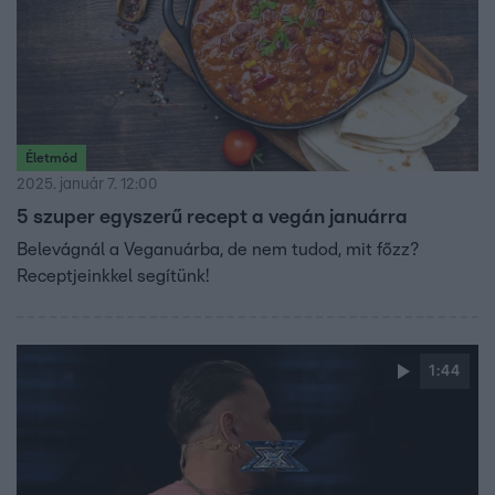
Életmód
2025. január 7. 12:00
5 szuper egyszerű recept a vegán januárra
Belevágnál a Veganuárba, de nem tudod, mit főzz?
Receptjeinkkel segítünk!
1:44