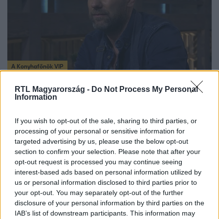
A Konyhafőnök VIP
2022. november 10. 21:25
RTL Magyarország -
Do Not Process My Personal
„A felét nem értettem annak, amit mondtál” –
Information
Járai Máté elveszett a séfek tanácsai miatt
A színésznek meggyűjt a baja az étele elemeivel, és
If you wish to opt-out of the sale, sharing to third parties, or
hiába próbáltak neki segíteni a séfek, egy szót sem értett
processing of your personal or sensitive information for
targeted advertising by us, please use the below opt-out
abból, amit tanácsoltak neki. A pánik közepette azonban
section to confirm your selection. Please note that after your
Máté hibát hibára halmozott.
opt-out request is processed you may continue seeing
interest-based ads based on personal information utilized by
us or personal information disclosed to third parties prior to
your opt-out. You may separately opt-out of the further
1:04
disclosure of your personal information by third parties on the
IAB’s list of downstream participants. This information may