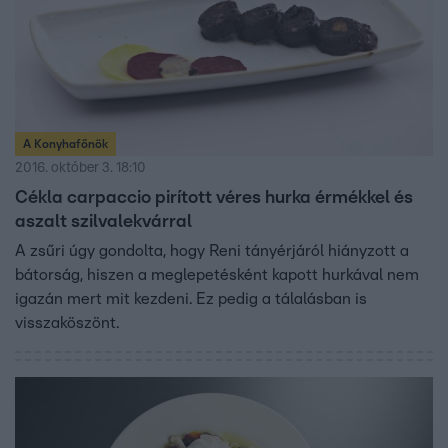
A Konyhafőnök
2016. október 3. 18:10
Cékla carpaccio pirított véres hurka érmékkel és
aszalt szilvalekvárral
A zsűri úgy gondolta, hogy Reni tányérjáról hiányzott a
bátorság, hiszen a meglepetésként kapott hurkával nem
igazán mert mit kezdeni. Ez pedig a tálalásban is
visszaköszönt.