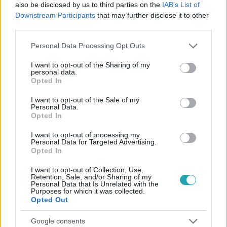
also be disclosed by us to third parties on the
IAB’s List of
Downstream Participants
that may further disclose it to other
third parties.
Please note that this website/app uses one or more Google
Personal Data Processing Opt Outs
services and may gather and store information including but
not limited to your visit or usage behaviour. You may click to
I want to opt-out of the Sharing of my
personal data.
grant or deny consent to Google and its third-party tags to
A Konyhafőnök
Opted In
use your data for below specified purposes in below Google
2022. május 3. 20:00
consent section.
I want to opt-out of the Sale of my
Love Island Kitty szexi ruhában sokkolta a séfeket
Personal Data.
Opted In
A társkereső show bombázója is megmérettette magát A
Konyhafőnök Válogatóján, ráadásul nem is akármilyen
I want to opt-out of processing my
Personal Data for Targeted Advertising.
szerelésben. Rácz Jenő látványosan zavarba jött a
Opted In
kivágott ruhájától, vajon hogyan élte ezt meg Kitty? Extra
videónkból kiderül.
I want to opt-out of Collection, Use,
Retention, Sale, and/or Sharing of my
Personal Data that Is Unrelated with the
Purposes for which it was collected.
Opted Out
Google consents