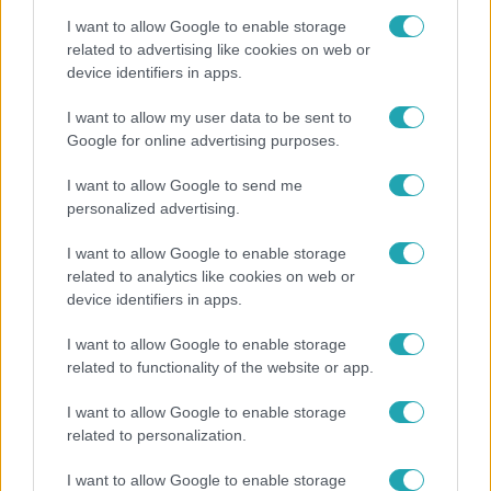
I want to allow Google to enable storage
related to advertising like cookies on web or
device identifiers in apps.
I want to allow my user data to be sent to
Google for online advertising purposes.
A Konyhafőnök
I want to allow Google to send me
2016. október 25. 18:25
personalized advertising.
Fermentált cékla textúrák diós kéregben sült
I want to allow Google to enable storage
báránnyal, pikáns sárgalencsével
related to analytics like cookies on web or
A zsűri szerint a kék csapat tányérja kicsit
device identifiers in apps.
asszimetrikusra sikerült, pedig vagány lehetett volna.
I want to allow Google to enable storage
Túlságosan kevés habot tálaltak ki, és a köretből is többet
related to functionality of the website or app.
kellett volna kitenniük.
I want to allow Google to enable storage
related to personalization.
2:34
I want to allow Google to enable storage