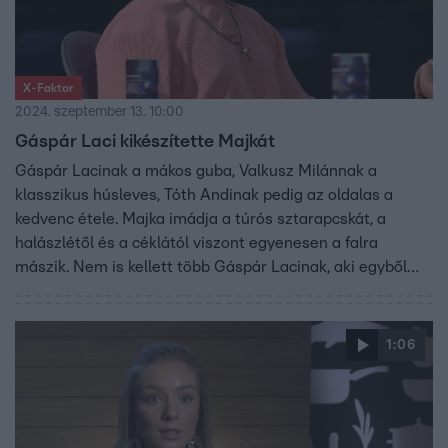
X-Faktor
2024. szeptember 13. 10:00
Gáspár Laci kikészítette Majkát
Gáspár Lacinak a mákos guba, Valkusz Milánnak a
klasszikus húsleves, Tóth Andinak pedig az oldalas a
kedvenc étele. Majka imádja a túrós sztarapcskát, a
halászlétől és a céklától viszont egyenesen a falra
mászik. Nem is kellett több Gáspár Lacinak, aki egyből
beszólt a mentortársának. Az X-Faktor második
válogatója szombat este folytatódik 20:00-kor az RTL-en.
1:06