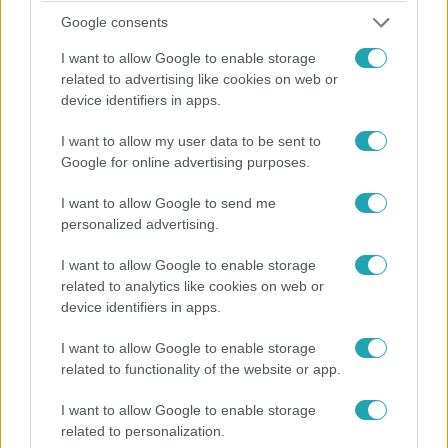
Google consents
I want to allow Google to enable storage
related to advertising like cookies on web or
device identifiers in apps.
Fókusz
2024. augusztus 15. 18:39
I want to allow my user data to be sent to
Exkluzív interjút adott az RTL-nek Jude
Google for online advertising purposes.
Bellingham a Real Madrid győzelme után
I want to allow Google to send me
A Real Madrid ismét a legnagyobb: a spanyol sztárcsapat
personalized advertising.
az UEFA Szuperkupát is bezsebelte.
I want to allow Google to enable storage
related to analytics like cookies on web or
device identifiers in apps.
I want to allow Google to enable storage
related to functionality of the website or app.
I want to allow Google to enable storage
related to personalization.