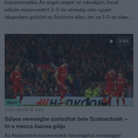
kupaszereplés. Az angol csapat az odavágón, hazai
pályán elszenvedett 3-0-ás vereség után ugyan
idegenben győzött az Atalanta ellen, ám az 1-0-ás siker
kevés volt az UEFA Európa Liga elődöntőjéhez.
3:46
Sport
2024. április 12. 4:26
Súlyos vereségbe szaladtak bele Szoboszlaiék –
itt a meccs összes gólja
Az Atalantától elszenvedett háromgólos vereséggel