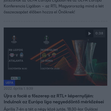
játszanak az UEFA Európa Ligában és az UEFA Európa
Konferencia Ligában – az RTL Magyarország mind a két
összecsapást élőben hozza el Önöknek!
0:38
UEFA
2022. április 1. 9:39
Újra a focié a főszerep az RTL+ képernyőjén:
Indulnak az Európa liga negyeddöntő mérkőzései
Április 7-én a tét a négy közé jutás. 18:30-kor Gulácsi