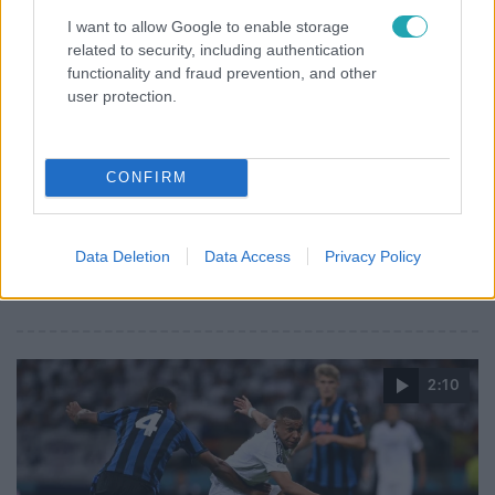
I want to allow Google to enable storage
related to security, including authentication
Sport
functionality and fraud prevention, and other
2024. augusztus 15. 11:34
user protection.
A Real Madrid 5 millió eurót kap a Szuperkupa-
győzelemért, de az Atalanta is hazavihet 4 milliót
CONFIRM
A szerdai, Varsóban lejátszott Európai Szuperkupa-
mérkőzés két résztvevője között 9 millió eurót oszt szét
az Európai Labdarúgó Szövetség (UEFA). A győztes Real
Data Deletion
Data Access
Privacy Policy
Madrid csak egymillióval kap többet, mint a vesztes
Atalanta. Az új idényben a BL csapatai többet
kaszálhatnak, mint eddig.
2:10