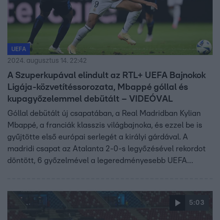
UEFA
2024. augusztus 14. 22:42
A Szuperkupával elindult az RTL+ UEFA Bajnokok
Ligája-közvetítéssorozata, Mbappé góllal és
kupagyőzelemmel debütált – VIDEÓVAL
Góllal debütált új csapatában, a Real Madridban Kylian
Mbappé, a franciák klasszis világbajnoka, és ezzel be is
gyűjtötte első európai serlegét a királyi gárdával. A
madridi csapat az Atalanta 2-0-s legyőzésével rekordot
döntött, 6 győzelmével a legeredményesebb UEFA
Szuperkupa-győztes csapatnak számít a kontinensen.
5:03