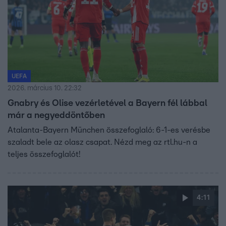
UEFA
2026. március 10. 22:32
Gnabry és Olise vezérletével a Bayern fél lábbal
már a negyeddöntőben
Atalanta-Bayern München összefoglaló: 6-1-es verésbe
szaladt bele az olasz csapat. Nézd meg az rtl.hu-n a
teljes összefoglalót!
4:11