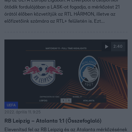
lép az UEFA Európa Ligában. A Liverpool a csoportkör
ötödik fordulójában a LASK-ot fogadja, a mérkőzést 21
órától élőben közvetítjük az RTL HÁRMON, illetve az
előfizetőink számára az RTL+ felületén is. Ezt
megelőzően azonban, 18:30-tól az Atalanta és a Sporting
találkozóját is élőben láthatják az RTL HÁRMON, sőt, a
fenti két meccs mellett az RTL+-on az este folyamán
2:40
további hetet is nyomon követhetnek. A tét egyre
fokozódik, az izgalmak nőnek, tartsanak velünk ezúttal is!
UEFA
2022. április 11. 9:25
RB Leipzig – Atalanta 1:1 (Összefoglaló)
Elevenítsd fel az RB Leipzig és az Atalanta mérkőzésének