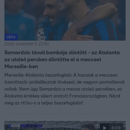
UEFA
2025. november 5. 22:50
Samardzic távoli bombája döntött - az Atalanta
az utolsó percben döntötte el a meccset
Marseille-ben
Marseille-Atalanta összefoglaló: A hazaiak a meccsen
tizenötször próbálkoztak lövéssel, de nagyon pontatlanok
voltak. Nem úgy Samardzic a meccs utolsó percében, az
Atalanta értékes sikert aratott Franciaországban. Nézd
meg az rtl.hu-n a teljes összefoglalót!
4:09