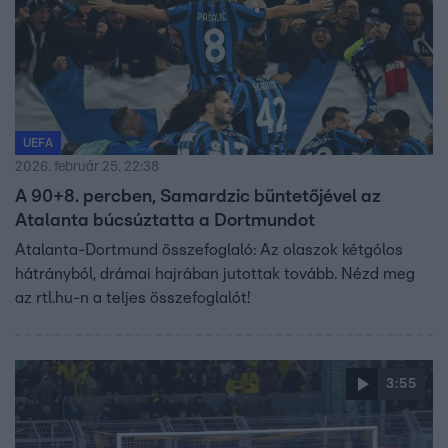
UEFA
2026. február 25. 22:38
A 90+8. percben, Samardzic büntetőjével az
Atalanta búcsúztatta a Dortmundot
Atalanta-Dortmund összefoglaló: Az olaszok kétgólos
hátrányból, drámai hajrában jutottak tovább. Nézd meg
az rtl.hu-n a teljes összefoglalót!
3:55