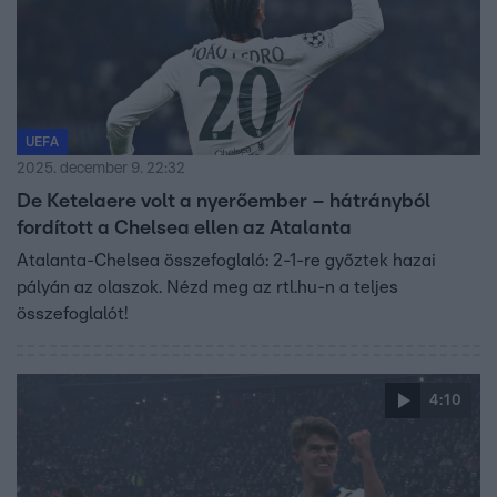
UEFA
2025. december 9. 22:32
De Ketelaere volt a nyerőember – hátrányból
fordított a Chelsea ellen az Atalanta
Atalanta-Chelsea összefoglaló: 2-1-re győztek hazai
pályán az olaszok. Nézd meg az rtl.hu-n a teljes
összefoglalót!
4:10