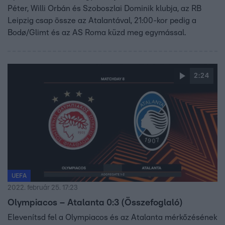
Péter, Willi Orbán és Szoboszlai Dominik klubja, az RB
Leipzig csap össze az Atalantával, 21:00-kor pedig a
Bodø/Glimt és az AS Roma küzd meg egymással.
2:24
UEFA
2022. február 25. 17:23
Olympiacos – Atalanta 0:3 (Összefoglaló)
Elevenítsd fel a Olympiacos és az Atalanta mérkőzésének