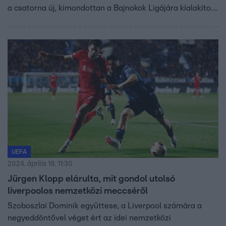
a csatorna új, kimondottan a Bajnokok Ligájára kialakított
stúdiója is. Aztán három évig az RTL+ lesz a foci-BL
otthona. Most három olyan emberrel kezdjük meg a
Szuperkupa-meccs beharangozását, akiket az
elkövetkező években gyakran fognak látni-hallani a BL-
közvetítések alkalmával.
UEFA
2024. április 19. 11:30
Jürgen Klopp elárulta, mit gondol utolsó
liverpoolos nemzetközi meccséről
Szoboszlai Dominik együttese, a Liverpool számára a
negyeddöntővel véget ért az idei nemzetközi