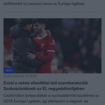
eldőlhetett a Liverpool sorsa az Európa-ligában.
UEFA
2024. március 15. 13:51
Ezzel a nehéz ellenféllel kell szembenézniük
Szoboszlaiéknak az EL negyeddöntőjében
Csütörtökön befejeződtek a nyolcaddöntők küzdelmei az
UEFA Európa Ligában, így elérkezett a negyed- és