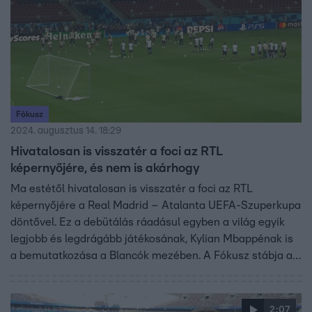
Fókusz
2024. augusztus 14. 18:29
Hivatalosan is visszatér a foci az RTL
képernyőjére, és nem is akárhogy
Ma estétől hivatalosan is visszatér a foci az RTL
képernyőjére a Real Madrid – Atalanta UEFA-Szuperkupa
döntővel. Ez a debütálás ráadásul egyben a világ egyik
legjobb és legdrágább játékosának, Kylian Mbappénak is
a bemutatkozása a Blancók mezében. A Fókusz stábja a
mérkőzés előtti utolsó sajtótájékoztatón is ott lehetett,
ahol Daniel Carvajal, Frederico Valverde és a Királyi
Gárda edzője, Carlo Ancelotti válaszolt a kérdéseinkre.
2:07