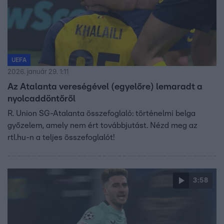
UEFA
2026. január 29. 1:11
Az Atalanta vereségével (egyelőre) lemaradt a
nyolcaddöntőről
R. Union SG-Atalanta összefoglaló: történelmi belga
győzelem, amely nem ért továbbjutást. Nézd meg az
rtl.hu-n a teljes összefoglalót!
3:58