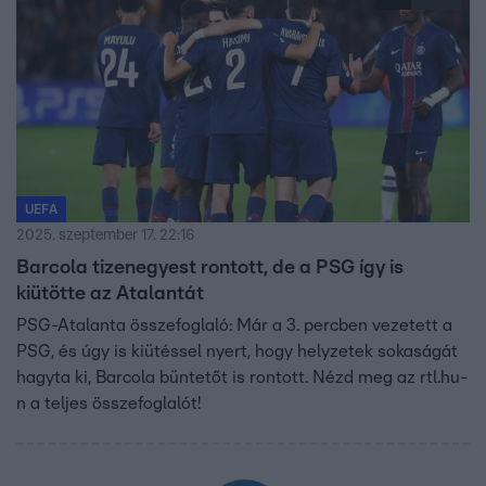
UEFA
2025. szeptember 17. 22:16
Barcola tizenegyest rontott, de a PSG így is
kiütötte az Atalantát
PSG-Atalanta összefoglaló: Már a 3. percben vezetett a
PSG, és úgy is kiütéssel nyert, hogy helyzetek sokaságát
hagyta ki, Barcola büntetőt is rontott. Nézd meg az rtl.hu-
n a teljes összefoglalót!