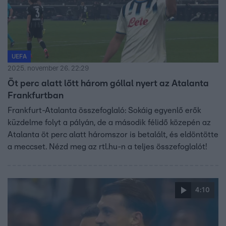
UEFA
2025. november 26. 22:29
Öt perc alatt lőtt három góllal nyert az Atalanta
Frankfurtban
Frankfurt-Atalanta összefoglaló: Sokáig egyenlő erők
küzdelme folyt a pályán, de a második félidő közepén az
Atalanta öt perc alatt háromszor is betalált, és eldöntötte
a meccset. Nézd meg az rtl.hu-n a teljes összefoglalót!
4:10