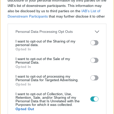
disclosure of your personal information by third parties on the
IAB’s list of downstream participants. This information may
also be disclosed by us to third parties on the
IAB’s List of
Downstream Participants
that may further disclose it to other
third parties.
UEFA
2024. december 8. 11:33
Please note that this website/app uses one or more Google
Personal Data Processing Opt Outs
Európa egyik legjobb formában játszó csapata vár
services and may gather and store information including but
a Real Madrid sztárjaira a Bajnokok Ligája
not limited to your visit or usage behaviour. You may click to
I want to opt-out of the Sharing of my
personal data.
grant or deny consent to Google and its third-party tags to
alapszakaszában
Opted In
use your data for below specified purposes in below Google
Az Atalanta a Serie A mezőnyét mostanában
consent section.
I want to opt-out of the Sale of my
módszeresen tönkreveri, de mire lesz ez elegendő a Real
Personal Data.
Opted In
Madriddal szemben?
I want to opt-out of processing my
Personal Data for Targeted Advertising.
Opted In
11:20
I want to opt-out of Collection, Use,
Retention, Sale, and/or Sharing of my
Personal Data that Is Unrelated with the
Purposes for which it was collected.
Opted Out