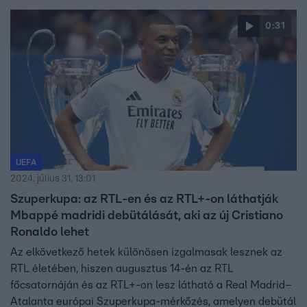
László jelentkezett be.
0:31
UEFA
2024. július 31. 13:01
Szuperkupa: az RTL-en és az RTL+-on láthatják
Mbappé madridi debütálását, aki az új Cristiano
Ronaldo lehet
Az elkövetkező hetek különösen izgalmasak lesznek az
RTL életében, hiszen augusztus 14-én az RTL
főcsatornáján és az RTL+-on lesz látható a Real Madrid–
Atalanta európai Szuperkupa-mérkőzés, amelyen debütál