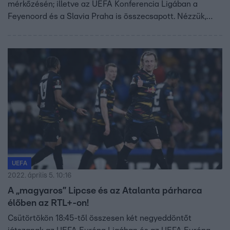
mérkőzésén; illetve az UEFA Konferencia Ligában a
Feyenoord és a Slavia Praha is összecsapott. Nézzük,
milyen eredmények születtek!
UEFA
2022. április 5. 10:16
A „magyaros” Lipcse és az Atalanta párharca
élőben az RTL+-on!
Csütörtökön 18:45-től összesen két negyeddöntőt