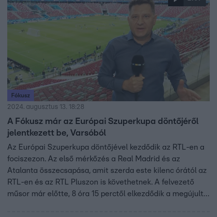
Fókusz
2024. augusztus 13. 18:28
A Fókusz már az Európai Szuperkupa döntőjéről
jelentkezett be, Varsóból
Az Európai Szuperkupa döntőjével kezdődik az RTL-en a
fociszezon. Az első mérkőzés a Real Madrid és az
Atalanta összecsapása, amit szerda este kilenc órától az
RTL-en és az RTL Pluszon is követhetnek. A felvezető
műsor már előtte, 8 óra 15 perctől elkezdődik a megújult
Bajnokok Ligája stúdióban, Haraszti Ádámmal. A Fókusz
már ott van Varsóban a meccs helyszínén, ahonnan Süle