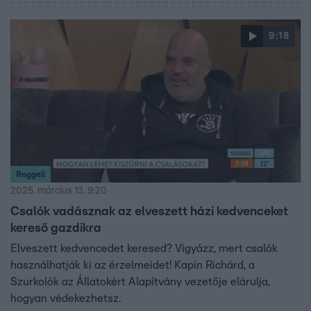
Vadászkamara szóvivője szerint a vadász ezzel
segítséget nyújtott, hiszen nem feladata kutyára lőni.
9:18
Kapin Richárd, a Szurkolók az Állatokért vezetője szerint
az állatokat valószínűleg autóval hozták a helyszínre, ők
is keresik, hogy honnan.
Reggeli
2025. március 13. 9:20
Csalók vadásznak az elveszett házi kedvenceket
kereső gazdikra
Elveszett kedvencedet keresed? Vigyázz, mert csalók
használhatják ki az érzelmeidet! Kapin Richárd, a
Szurkolók az Állatokért Alapítvány vezetője elárulja,
hogyan védekezhetsz.