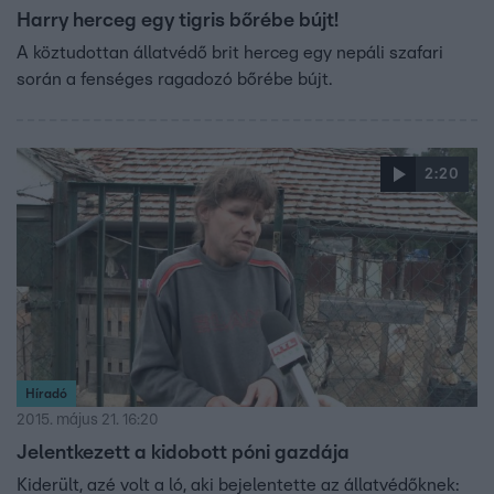
Harry herceg egy tigris bőrébe bújt!
A köztudottan állatvédő brit herceg egy nepáli szafari
során a fenséges ragadozó bőrébe bújt.
2:20
Híradó
2015. május 21. 16:20
Jelentkezett a kidobott póni gazdája
Kiderült, azé volt a ló, aki bejelentette az állatvédőknek: