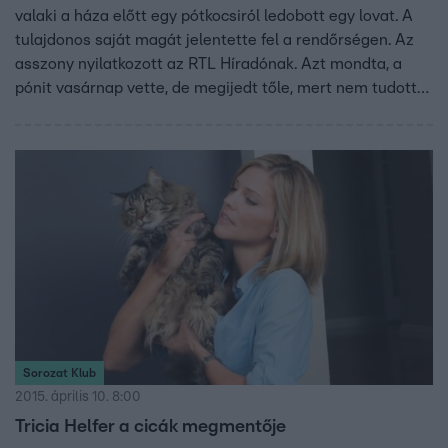
valaki a háza előtt egy pótkocsiról ledobott egy lovat. A
tulajdonos saját magát jelentette fel a rendőrségen. Az
asszony nyilatkozott az RTL Híradónak. Azt mondta, a
pónit vasárnap vette, de megijedt tőle, mert nem tudott
vele bánni. Ismerősei tanácsolták neki, jelentse be az
állatvédőknek: lovat talált, majd azok ellátják.
Sorozat Klub
2015. április 10. 8:00
Tricia Helfer a cicák megmentője