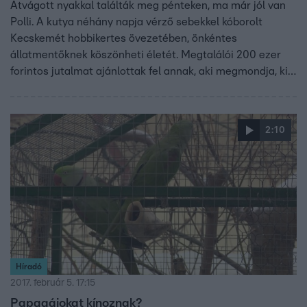
Átvágott nyakkal találták meg pénteken, ma már jól van
Polli. A kutya néhány napja vérző sebekkel kóborolt
Kecskemét hobbikertes övezetében, önkéntes
állatmentőknek köszönheti életét. Megtalálói 200 ezer
forintos jutalmat ajánlottak fel annak, aki megmondja, ki
bántotta a láthatóan emberhez szokott kutyát.
2:10
Híradó
2017. február 5. 17:15
Papagájokat kínoznak?