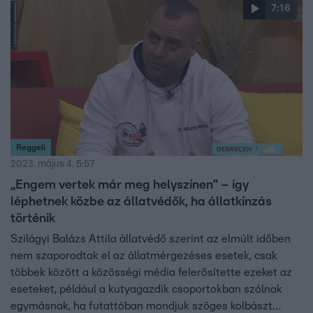
7:16
Reggeli
2023. május 4. 5:57
„Engem vertek már meg helyszínen” – így
léphetnek közbe az állatvédők, ha állatkínzás
történik
Szilágyi Balázs Attila állatvédő szerint az elmúlt időben
nem szaporodtak el az állatmérgezéses esetek, csak
többek között a közösségi média felerősítette ezeket az
eseteket, például a kutyagazdik csoportokban szólnak
egymásnak, ha futattóban mondjuk szöges kolbászt