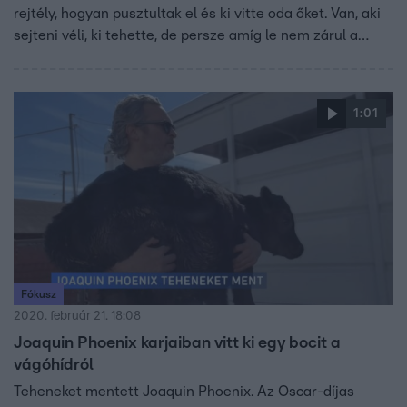
rejtély, hogyan pusztultak el és ki vitte oda őket. Van, aki
sejteni véli, ki tehette, de persze amíg le nem zárul a
rendőrségi nyomozás, nem tudni semmi biztosat. Serdült
Szilvia, amikor ott forgatott, szemtanúja volt az
állatvédők és a gyepmester vitájának, talált valakit, aki
1:01
épp egy friss tetemmel érkezett, sőt egy újabb sírt is.
Fókusz
2020. február 21. 18:08
Joaquin Phoenix karjaiban vitt ki egy bocit a
vágóhídról
Teheneket mentett Joaquin Phoenix. Az Oscar-díjas