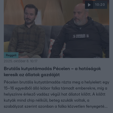
10:20
Reggeli
2025. október 8. 10:17
Brutális kutyatámadás Pécelen – a hatóságok
keresik az állatok gazdáját
Pécelen brutális kutyatámadás rázta meg a helyieket: egy
15–16 egyedből álló kóbor falka támadt emberekre, míg a
helyszínre érkező vadász végül hat állatot kilőtt. A kilőtt
kutyák mind chip nélküli, beteg szukák voltak, a
szabályzat szerint azonban a falka közvetlen fenyegetést
jelentett. Földvári Attila, az Országos Magyar