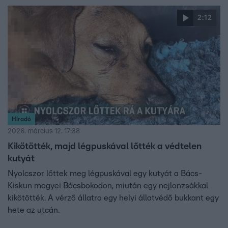
2:12
Híradó
2026. március 12. 17:38
Kikötötték, majd légpuskával lőtték a védtelen
kutyát
Nyolcszor lőttek meg légpuskával egy kutyát a Bács-
Kiskun megyei Bácsbokodon, miután egy nejlonzsákkal
kikötötték. A vérző állatra egy helyi állatvédő bukkant egy
hete az utcán.