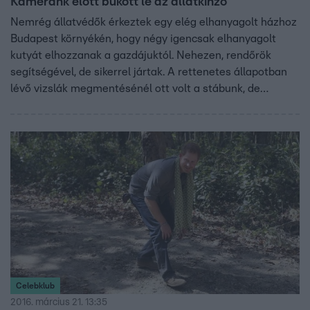
Kameránk előtt bukott le az állatkínzó
Nemrég állatvédők érkeztek egy elég elhanyagolt házhoz
Budapest környékén, hogy négy igencsak elhanyagolt
kutyát elhozzanak a gazdájuktól. Nehezen, rendőrök
segítségével, de sikerrel jártak. A rettenetes állapotban
lévő vizslák megmentésénél ott volt a stábunk, de
számtalan hasonló vagy még sokkal durvább esetet senki
sem dokumentál. Állatkínzás miatt 200-250 ember kerül
bíróság elé évente Magyarországon: az állatvédők azt
mondják, ez kevés, és szerintük a törvény sem elég
szigorú. De ha szigorúbb lenne, akkor vajon kevesebb
lenne-e a kegyetlenkedés? Szabados Ágnes riportja.
Celebklub
2016. március 21. 13:35