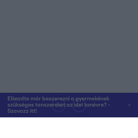
Elkezdte már beszerezni a gyermekének
szükséges tanszereket az idei tanévre? -
Szavazz itt!