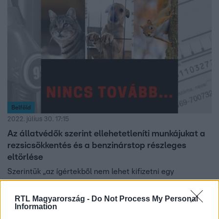
Belföld
2022. július 30. 17:15
Az állatvédők szerint ellehetetleníti munkájukat a
rezsicsökkentés és a benzinárstop részleges
eltörlése
Szerintük „az ígértekből nem lehet kifizetni egy
megkínzott állat több százezer forintos állatorvosi
számláját”.
RTL Magyarország -
Do Not Process My Personal
Information