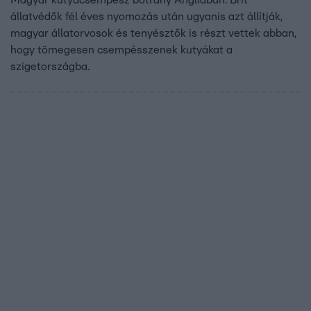
Magyar kutyacsempész botrány Angliában. Brit
állatvédők fél éves nyomozás után ugyanis azt állítják,
magyar állatorvosok és tenyésztők is részt vettek abban,
hogy tömegesen csempésszenek kutyákat a
szigetországba.