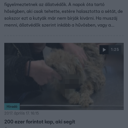
figyelmeztetnek az állatvédők. A napok óta tartó
hőségben, aki csak tehette, estére halasztotta a sétát, de
sokszor ezt a kutyák már nem bírják kivárni. Ha muszáj
menni, állatvédők szerint inkább a hűvösben, vagy a
vízparton tegyék. Megnéztük, a hőmérő szerint a napos
aszfalt több mint 50 fokos is lehet, míg pár centivel
arrébb az árnyékos rész akár 20 fokkal hűvösebb.
1:25
Híradó
2017. április 17. 16:15
200 ezer forintot kap, aki segít