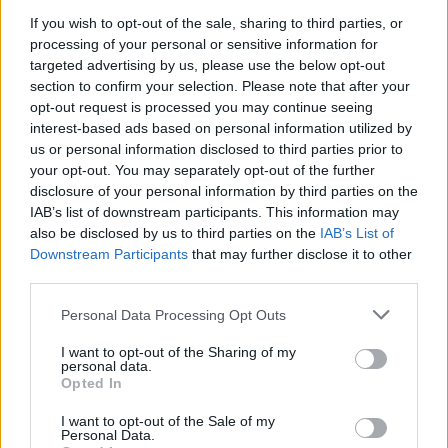
If you wish to opt-out of the sale, sharing to third parties, or
6:55
processing of your personal or sensitive information for
targeted advertising by us, please use the below opt-out
section to confirm your selection. Please note that after your
opt-out request is processed you may continue seeing
interest-based ads based on personal information utilized by
us or personal information disclosed to third parties prior to
your opt-out. You may separately opt-out of the further
disclosure of your personal information by third parties on the
IAB’s list of downstream participants. This information may
Fókusz
also be disclosed by us to third parties on the
IAB’s List of
2022. június 6. 14:35
Downstream Participants
that may further disclose it to other
third parties.
„A legnagyobb tévhit, hogy a róka olyan, mint a
kutya” – így élnek a mentett ravaszdik
Please note that this website/app uses one or more Google
Personal Data Processing Opt Outs
services and may gather and store information including but
Edina a rókák megmentője. Ukrajnából, a háború elől és
not limited to your visit or usage behaviour. You may click to
I want to opt-out of the Sharing of my
lengyel prémfarmokról is érkeztek hozzá állatok. Mindent
personal data.
grant or deny consent to Google and its third-party tags to
tud róluk, és állandó gondoskodással igyekszik kialakítani
Opted In
use your data for below specified purposes in below Google
a traumatizált rókák és saját maga között az egyre
consent section.
I want to opt-out of the Sale of my
szorosabb köteléket.
Personal Data.