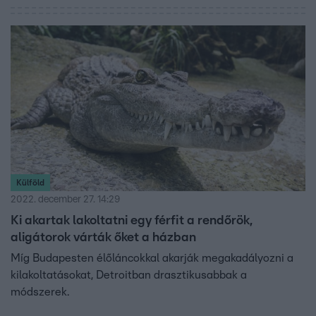
stúdiójába érkezett Tornóczky Anita, kutyatréner is, hogy
megvitassák a témát.
Külföld
2022. december 27. 14:29
Ki akartak lakoltatni egy férfit a rendőrök,
aligátorok várták őket a házban
Míg Budapesten élőláncokkal akarják megakadályozni a
kilakoltatásokat, Detroitban drasztikusabbak a
módszerek.