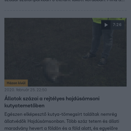
Casselly család tulajdonában voltak, akik családtagként
tekintettek rájuk. Az artista elmondta, hogy a tréler
kifejezetten elefántok számára készült, ők is tíz éven át
7:26
ebben szállították állataikat, így lehetetlen, hogy ebben
pusztultak volna el.
Házon kívül
2020. február 25. 22:50
Állatok százai a rejtélyes hajdúsámsoni
kutyatemetőben
Egészen elképesztő kutya-tömegsírt találtak nemrég
állatvédők Hajdúsámsonban. Több száz tetem és állati
maradvány hevert a földön és a föld alatt, és egyelőre