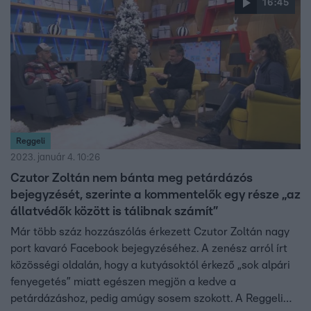
16:45
Reggeli
2023. január 4. 10:26
Czutor Zoltán nem bánta meg petárdázós
bejegyzését, szerinte a kommentelők egy része „az
állatvédők között is tálibnak számít”
Már több száz hozzászólás érkezett Czutor Zoltán nagy
port kavaró Facebook bejegyzéséhez. A zenész arról írt
közösségi oldalán, hogy a kutyásoktól érkező „sok alpári
fenyegetés” miatt egészen megjön a kedve a
petárdázáshoz, pedig amúgy sosem szokott. A Reggeli