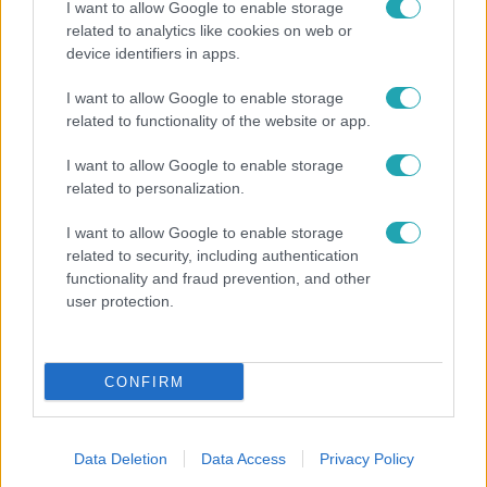
I want to allow Google to enable storage
1:52
related to analytics like cookies on web or
device identifiers in apps.
I want to allow Google to enable storage
related to functionality of the website or app.
I want to allow Google to enable storage
related to personalization.
Híradó
I want to allow Google to enable storage
related to security, including authentication
2020. december 3. 17:39
functionality and fraud prevention, and other
Macska gondoz egy tüdőbetegséggel küzdő
user protection.
kutyát Tatán
Vörös bundás cica gondoz egy tüdőbetegséggel küzdő
kutyát Tatán. A Hope névre hallgató kutya nagyon rossz
CONFIRM
állapotban került az állatvédőkhöz, alkalmi befogadójánál
azonban egy cica lett az ápolója, aki gyakran bújik hozzá
vagy nyalogatja. Mivel a kutya egyre jobban van, néha
Data Deletion
Data Access
Privacy Policy
már ő is viszonozza a gondoskodást.