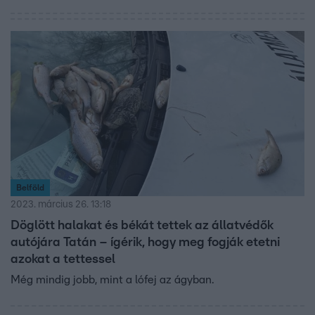
találtak. Mit tehet az állatvédő, ha egy állatbántalmazás
a tudomására jut, és milyen extrém reakciókat kapott már
a kutyát rosszul tartó gazdáktól?
Belföld
2023. március 26. 13:18
Döglött halakat és békát tettek az állatvédők
autójára Tatán – ígérik, hogy meg fogják etetni
azokat a tettessel
Még mindig jobb, mint a lófej az ágyban.