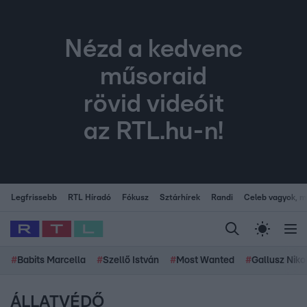
Nézd a kedvenc
műsoraid
rövid videóit
az RTL.hu-n!
Legfrissebb
RTL Híradó
Fókusz
Sztárhírek
Randi
Celeb vagyok, me
#
Babits Marcella
#
Szellő István
#
Most Wanted
#
Gallusz Niko
ÁLLATVÉDŐ