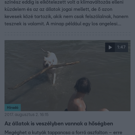
színész eddig is elkötelezett volt a klímaváltozás elleni
küzdelem és az az állatok jogai mellett, de ő azon
kevesek közé tartozik, akik nem csak felszólalnak, hanem
tesznek is valamit. A minap például egy los angelesi
vágóhídra látogatott, ahol azon vitatkozott össze a
tulajdonossal, hogy az állatait embertelen körülmények
között tartja.
1:47
Híradó
2017. augusztus 2. 16:15
Az állatok is veszélyben vannak a hőségben
Megéghet a kutyák tappancsa a forró aszfalton – erre