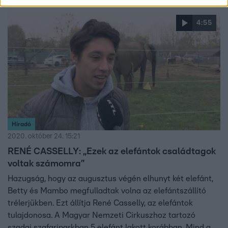
4:55
Híradó
2020. október 24. 15:21
RENÉ CASSELLY: „Ezek az elefántok családtagok
voltak számomra”
Hazugság, hogy az augusztus végén elhunyt két elefánt,
Betty és Mambo megfulladtak volna az elefántszállító
trélerjükben. Ezt állítja René Casselly, az elefántok
tulajdonosa. A Magyar Nemzeti Cirkuszhoz tartozó
szadai szafariparkban 5 elefánt lakott korábban. Mind a