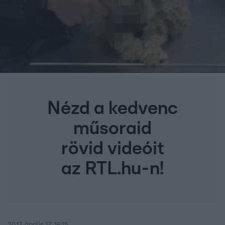
Nézd a kedvenc
műsoraid
rövid videóit
az RTL.hu-n!