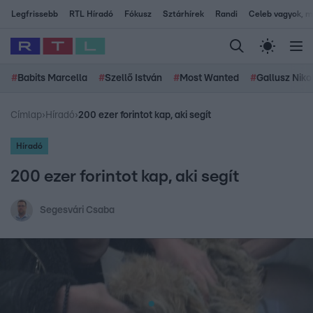
Legfrissebb
RTL Híradó
Fókusz
Sztárhírek
Randi
Celeb vagyok, me
#
Babits Marcella
#
Szellő István
#
Most Wanted
#
Gallusz Niko
Címlap
›
Híradó
›
200 ezer forintot kap, aki segít
Híradó
200 ezer forintot kap, aki segít
Segesvári Csaba