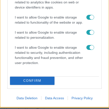
related to analytics like cookies on web or
device identifiers in apps.
Bulvár
I want to allow Google to enable storage
A fiataloknak üzent Majka: „Hagyjátok ezt abba,
related to functionality of the website or app.
ez nagyon ciki!”
I want to allow Google to enable storage
related to personalization.
I want to allow Google to enable storage
related to security, including authentication
functionality and fraud prevention, and other
user protection.
CONFIRM
Bulvár
Data Deletion
Data Access
Privacy Policy
"Nem beszélek már vele évek óta" - Édesapja