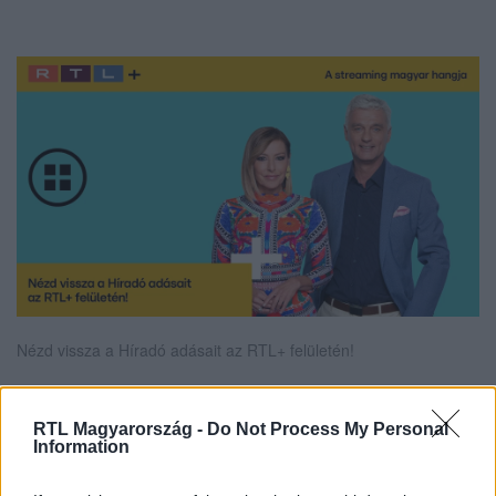
Nézd vissza a Híradó adásait az RTL+ felületén!
RTL Magyarország -
Do Not Process My Personal
Itt állítsd be, hogy az RTL.hu az elsők között
Information
legyen a Google-találatokban!