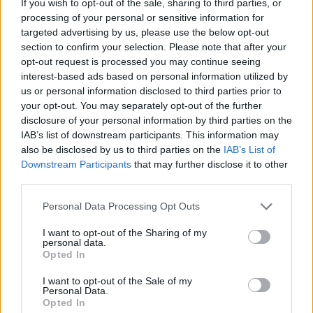
If you wish to opt-out of the sale, sharing to third parties, or
processing of your personal or sensitive information for
targeted advertising by us, please use the below opt-out
section to confirm your selection. Please note that after your
opt-out request is processed you may continue seeing
interest-based ads based on personal information utilized by
us or personal information disclosed to third parties prior to
your opt-out. You may separately opt-out of the further
disclosure of your personal information by third parties on the
IAB’s list of downstream participants. This information may
also be disclosed by us to third parties on the
IAB’s List of
Kövess minket, és értesülj a friss hírekről a
Downstream Participants
that may further disclose it to other
third parties.
Facebookon is!
Please note that this website/app uses one or more Google
Personal Data Processing Opt Outs
services and may gather and store information including but
Követem
not limited to your visit or usage behaviour. You may click to
I want to opt-out of the Sharing of my
personal data.
grant or deny consent to Google and its third-party tags to
Opted In
use your data for below specified purposes in below Google
consent section.
I want to opt-out of the Sale of my
Personal Data.
Opted In
#
HÍRADÓ
#
ÁLLATKÍNZÁS
#
RTL
#
ÁLLAT