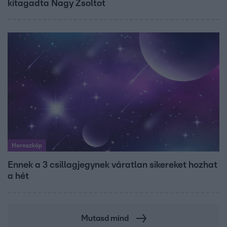
kitagadta Nagy Zsoltot
Horoszkóp
Ennek a 3 csillagjegynek váratlan sikereket hozhat
a hét
Mutasd mind