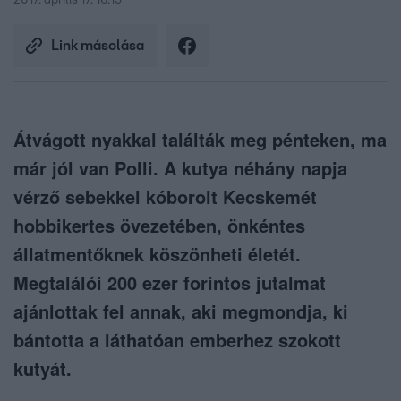
2017. április 17. 16:15
Link másolása
Átvágott nyakkal találták meg pénteken, ma
már jól van Polli. A kutya néhány napja
vérző sebekkel kóborolt Kecskemét
hobbikertes övezetében, önkéntes
állatmentőknek köszönheti életét.
Megtalálói 200 ezer forintos jutalmat
ajánlottak fel annak, aki megmondja, ki
bántotta a láthatóan emberhez szokott
kutyát.