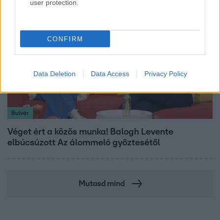
user protection.
CONFIRM
Data Deletion
Data Access
Privacy Policy
Bulvár
Véget ért a közös munka! Balogh Levente
elbúcsúzott Az álommeló győztesétől
Mutasd mind