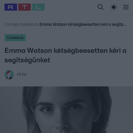
Legfrissebb
RTL Híradó
Fókusz
Sztárhírek
Randi
Celeb vagyok, me
#
Babits Marcella
#
Szellő István
#
Most Wanted
#
Gallusz Niko
Címlap
›
Celebklub
›
Emma Watson kétségbeesetten kéri a segítségünket
Celebklub
Emma Watson kétségbeesetten kéri a
segítségünket
rtl.hu