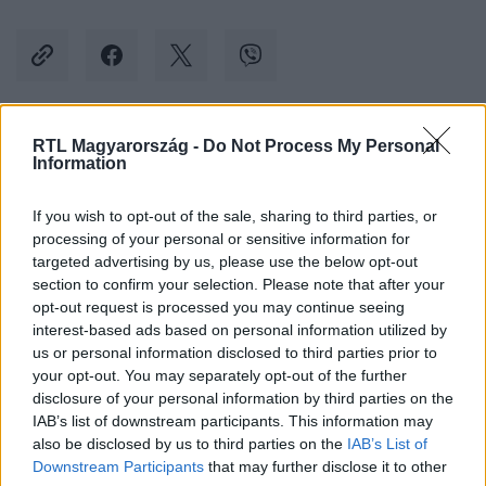
RTL Magyarország -
Do Not Process My Personal
Kövess minket, és értesülj a friss hírekről a
Information
Facebookon is!
If you wish to opt-out of the sale, sharing to third parties, or
processing of your personal or sensitive information for
Követem
targeted advertising by us, please use the below opt-out
section to confirm your selection. Please note that after your
opt-out request is processed you may continue seeing
interest-based ads based on personal information utilized by
us or personal information disclosed to third parties prior to
your opt-out. You may separately opt-out of the further
#
CELEBKLUB
#
RTL
#
RTL KLUB
#
GYŰRŰ
disclosure of your personal information by third parties on the
IAB’s list of downstream participants. This information may
#
ÉKSZER
#
KERESÉS
#
LOPÁS
#
MEGTALÁL
also be disclosed by us to third parties on the
IAB’s List of
#
CSALÁDI ÖRÖKSÉG
#
ANYA
Downstream Participants
that may further disclose it to other