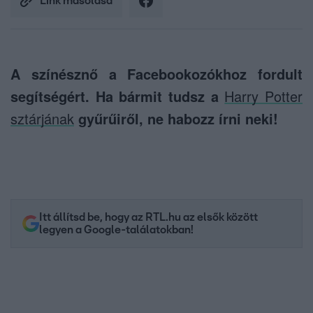
Link másolása
A színésznő a Facebookozókhoz fordult
segítségért. Ha bármit tudsz a
Harry Potter
sztárjának
gyűrűiről, ne habozz írni neki!
Itt állítsd be, hogy az RTL.hu az elsők között
legyen a Google-találatokban!