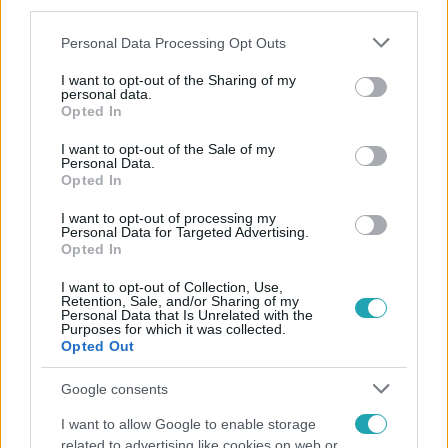
third parties.
Please note that this website/app uses one or more Google
Personal Data Processing Opt Outs
services and may gather and store information including but
not limited to your visit or usage behaviour. You may click to
I want to opt-out of the Sharing of my
personal data.
grant or deny consent to Google and its third-party tags to
Opted In
use your data for below specified purposes in below Google
consent section.
Népszerű
I want to opt-out of the Sale of my
Personal Data.
Opted In
I want to opt-out of processing my
Personal Data for Targeted Advertising.
Opted In
I want to opt-out of Collection, Use,
Retention, Sale, and/or Sharing of my
Personal Data that Is Unrelated with the
Purposes for which it was collected.
Opted Out
Google consents
I want to allow Google to enable storage
related to advertising like cookies on web or
Életmód