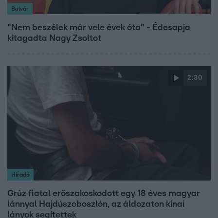
Bulvár
"Nem beszélek már vele évek óta" - Édesapja
kitagadta Nagy Zsoltot
2:30
Híradó
Grúz fiatal erőszakoskodott egy 18 éves magyar
lánnyal Hajdúszoboszlón, az áldozaton kínai
lányok segítettek