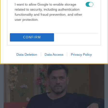
I want to allow Google to enable storage
related to security, including authentication
functionality and fraud prevention, and other
user protection.
Fókusz
CONFIRM
Mindössze 214-en élnek a borsodi zsákfaluban,
ahol egyetlen játszótér jelenti a nyári szünetet
Data Deletion
Data Access
Privacy Policy