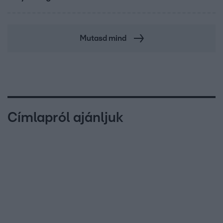
Mutasd mind
Címlapról ajánljuk