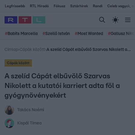
Legfrissebb
RTL Híradó
Fókusz
Sztárhírek
Randi
Celeb vagyok, me
#
Babits Marcella
#
Szellő István
#
Most Wanted
#
Gallusz Niko
Címlap
›
Cápák között
›
A szelíd Cápát elbűvölő Szarvas Nikolett a kutatói karriert adta föl a gyógynövényekért
Cápák között
A szelíd Cápát elbűvölő Szarvas
Nikolett a kutatói karriert adta föl a
gyógynövényekért
Takács Noémi
Kispál Tímea