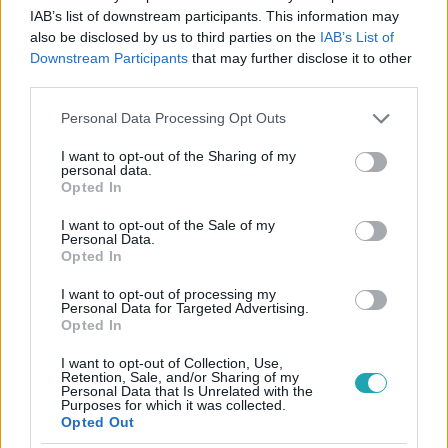
IAB’s list of downstream participants. This information may
also be disclosed by us to third parties on the
IAB’s List of
Downstream Participants
that may further disclose it to other
third parties.
Please note that this website/app uses one or more Google
Personal Data Processing Opt Outs
services and may gather and store information including but
not limited to your visit or usage behaviour. You may click to
I want to opt-out of the Sharing of my
Kövess minket, és értesülj a friss hírekről a
personal data.
grant or deny consent to Google and its third-party tags to
Opted In
Facebookon is!
use your data for below specified purposes in below Google
consent section.
I want to opt-out of the Sale of my
Personal Data.
Követem
Opted In
I want to opt-out of processing my
Personal Data for Targeted Advertising.
Opted In
I want to opt-out of Collection, Use,
Retention, Sale, and/or Sharing of my
#
CÁPÁK KÖZÖTT
#
VIDEÓ
#
EXTRA VIDEÓK
Personal Data that Is Unrelated with the
Purposes for which it was collected.
#
HERBCLINIC
#
INTERJÚK
#
SZARVAS NIKOLETT
Opted Out