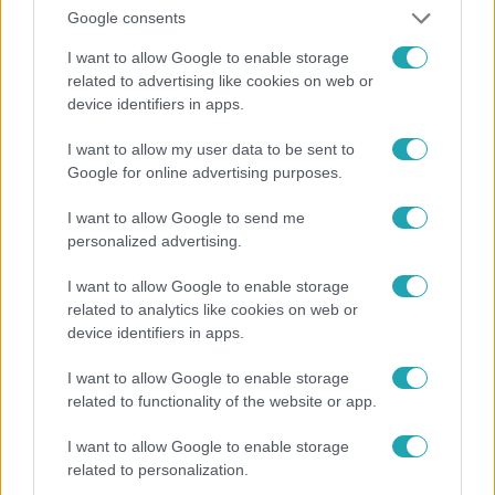
#
TERMÉKENYSÉG
#
TEA
#
ÉLETMÓD
#
EGÉSZSÉG
Google consents
#
BEFEKTETÉS
#
SIKER
#
GYÓGYNÖVÉNYEK
I want to allow Google to enable storage
related to advertising like cookies on web or
#
DR VARGA ESZTER
#
TERMÉSZETGYÓGYÁSZAT
device identifiers in apps.
#
INTERJÚ
#
MEDDŐSÉG
#
GYÓGYTEA
I want to allow my user data to be sent to
Google for online advertising purposes.
I want to allow Google to send me
personalized advertising.
I want to allow Google to enable storage
Népszerű
related to analytics like cookies on web or
device identifiers in apps.
I want to allow Google to enable storage
related to functionality of the website or app.
6:41
I want to allow Google to enable storage
related to personalization.