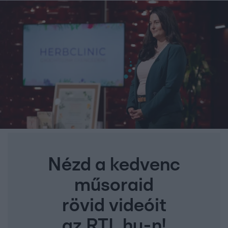
Nézd a kedvenc
műsoraid
rövid videóit
az RTL.hu-n!