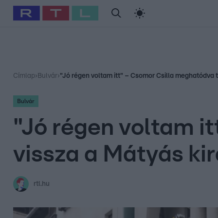
#
Babits Marcella
#
Szellő István
#
Most Wanted
#
Gallusz Ni
Címlap
›
Bulvár
›
"Jó régen voltam itt" – Csomor Csilla meghatódva té
Bulvár
"Jó régen voltam i
vissza a Mátyás kir
rtl.hu