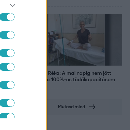
Bulvár
Rubint Réka: A mai napig nem jött
vissza a 100%-os tüdőkapacitásom
Mutasd mind