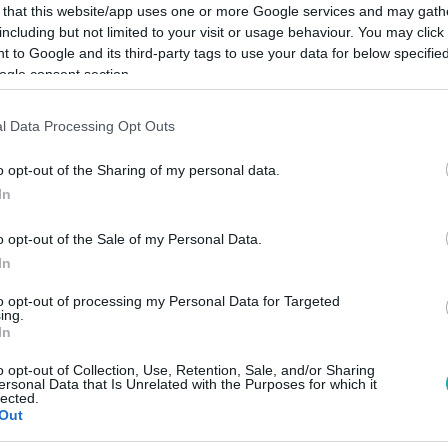
 that this website/app uses one or more Google services and may gath
including but not limited to your visit or usage behaviour. You may click 
 to Google and its third-party tags to use your data for below specifi
ogle consent section.
Link másolása
l Data Processing Opt Outs
o opt-out of the Sharing of my personal data.
In
ly téren járt Csomor Csilla, ahol annak
o opt-out of the Sale of my Personal Data.
mblematikus jelenetei készültek. A
In
yan kulisszatitkot is felidézett, amelyet
to opt-out of processing my Personal Data for Targeted
és azonban nemcsak a múlt miatt volt
ing.
In
 beszélt, hogyan került ismét olyan
o opt-out of Collection, Use, Retention, Sale, and/or Sharing
or.
ersonal Data that Is Unrelated with the Purposes for which it
lected.
Out