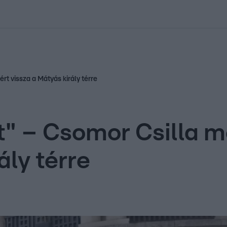
kolett
#
Időjárás
#
RTL műsor
#
Víz
#
Magyar Péter
#
Csillagjeg
rt vissza a Mátyás király térre
tt" – Csomor Csilla 
ály térre