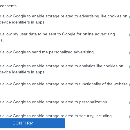
z
RTL+-on
!
consents
o allow Google to enable storage related to advertising like cookies on
evice identifiers in apps.
között legyen a Google-találatokban!
o allow my user data to be sent to Google for online advertising
s.
to allow Google to send me personalized advertising.
o allow Google to enable storage related to analytics like cookies on
evice identifiers in apps.
o allow Google to enable storage related to functionality of the website
o allow Google to enable storage related to personalization.
GYAR CELEBEK
#
CSOMOR CSILLA
#
MÁTYÁS KIRÁLY TÉR
#
FOGYÁS
#
EGÉSZSÉG
#
SZÍNÉSZET
o allow Google to enable storage related to security, including
cation functionality and fraud prevention, and other user protection.
CONFIRM