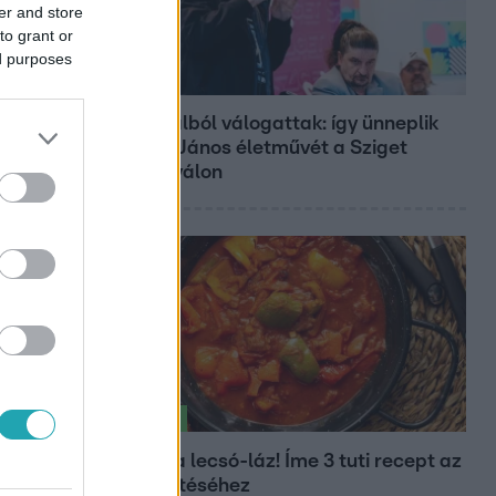
er and store
to grant or
ed purposes
Belföld
800 dalból válogattak: így ünneplik
Bródy János életművét a Sziget
Fesztiválon
Életmód
Kitört a lecsó-láz! Íme 3 tuti recept az
elkészítéséhez