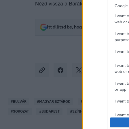
Nézd vissza a Barátok közt epizódjait a
Google 
I want t
web or d
Itt állítsd be, hogy az RTL.hu az elsők 
I want t
purpose
I want 
I want t
web or d
I want t
or app.
I want t
#
BULVÁR
#
MAGYAR SZTÁROK
#
RTL HÍRESSÉGEK
#
MA
#
SOROZAT
#
BUDAPEST
#
SZÍNHÁZ
#
BARÁTOK KÖZT
I want t
authenti