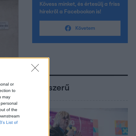
Kövess minket, és értesülj a friss
hírekről a Facebookon is!
Követem
sonal or
Népszerű
ection to
ou may
 personal
out of the
 downstream
B’s List of