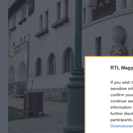
RTL Magy
If you wish 
sensitive in
confirm you
continue se
information 
further disc
participants
Downstream 