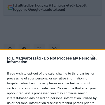
Itt állítsd be, hogy az RTL.hu az elsők között
legyen a Google-találatokban!
RTL Magyarország -
Do Not Process My Personal
Information
Kövess minket, és értesülj a friss hírekről a
If you wish to opt-out of the sale, sharing to third parties, or
Facebookon is!
processing of your personal or sensitive information for
targeted advertising by us, please use the below opt-out
section to confirm your selection. Please note that after your
Követem
opt-out request is processed you may continue seeing
interest-based ads based on personal information utilized by
us or personal information disclosed to third parties prior to