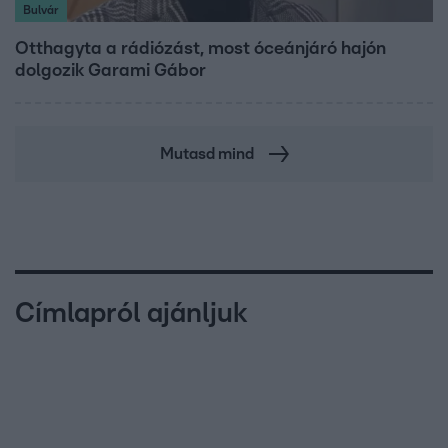
Bulvár
Otthagyta a rádiózást, most óceánjáró hajón
dolgozik Garami Gábor
Mutasd mind
Címlapról ajánljuk