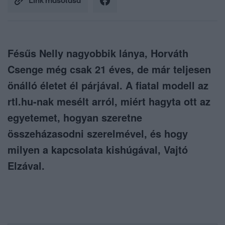
Link másolása
Fésűs Nelly nagyobbik lánya, Horváth
Csenge még csak 21 éves, de már teljesen
önálló életet él párjával. A fiatal modell az
rtl.hu-nak mesélt arról, miért hagyta ott az
egyetemet, hogyan szeretne
összeházasodni szerelmével, és hogy
milyen a kapcsolata kishúgával, Vajtó
Elzával.