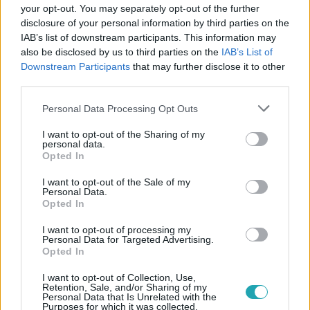
your opt-out. You may separately opt-out of the further
disclosure of your personal information by third parties on the
IAB’s list of downstream participants. This information may
#
BULVÁR
#
HORVÁTH CSENGE
#
FÉSŰS NELLY
also be disclosed by us to third parties on the
IAB’s List of
Downstream Participants
that may further disclose it to other
#
VAJTÓ LAJOS
#
VAJTÓ ELZA
#
MODELL
third parties.
#
INFLUENSZER
#
KÖZÖSSÉGI MÉDIA
#
CSALÁD
Please note that this website/app uses one or more Google
Personal Data Processing Opt Outs
#
PÁRKAPCSOLAT
#
HÁZASSÁG
#
EGYETEM
services and may gather and store information including but
not limited to your visit or usage behaviour. You may click to
I want to opt-out of the Sharing of my
#
TOVÁBBTANULÁS
#
INTERJÚ
personal data.
grant or deny consent to Google and its third-party tags to
Opted In
use your data for below specified purposes in below Google
consent section.
I want to opt-out of the Sale of my
Personal Data.
Opted In
I want to opt-out of processing my
Personal Data for Targeted Advertising.
Opted In
Népszerű
I want to opt-out of Collection, Use,
Retention, Sale, and/or Sharing of my
Personal Data that Is Unrelated with the
Purposes for which it was collected.