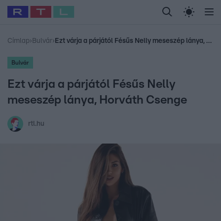
Legfrissebb
RTL Híradó
Fókusz
Sztárhírek
Randi
Celeb vagyok, me
#
Babits Marcella
#
Szellő István
#
Most Wanted
#
Gallusz Niko
Címlap
›
Bulvár
›
Ezt várja a párjától Fésűs Nelly meseszép lánya, Horváth Csenge
Bulvár
Ezt várja a párjától Fésűs Nelly
meseszép lánya, Horváth Csenge
rtl.hu