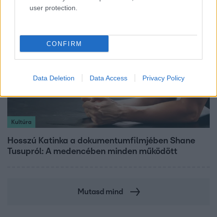
user protection.
CONFIRM
Data Deletion
Data Access
Privacy Policy
Kultúra
Hosszú Katinka a dokumentumfilmjében Shane
Tusupról: A medencében minden működött
Mutasd mind