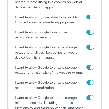
related to advertising like cookies on web or
device identifiers in apps.
"Nem beszélek már vele évek óta" - Édesapja
kitagadta Nagy Zsoltot
I want to allow my user data to be sent to
Google for online advertising purposes.
I want to allow Google to send me
7:02
personalized advertising.
I want to allow Google to enable storage
related to analytics like cookies on web or
device identifiers in apps.
I want to allow Google to enable storage
related to functionality of the website or app.
Reggeli
I want to allow Google to enable storage
related to personalization.
19 évesen nyert modellversenyt Heidi Klum –
szakértő elemzi a szupermodell évtizedes
I want to allow Google to enable storage
átalakulását
related to security, including authentication
functionality and fraud prevention, and other