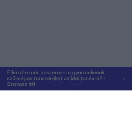
Elkezdte már beszerezni a gyermekének
szükséges tanszereket az idei tanévre? -
Szavazz itt!