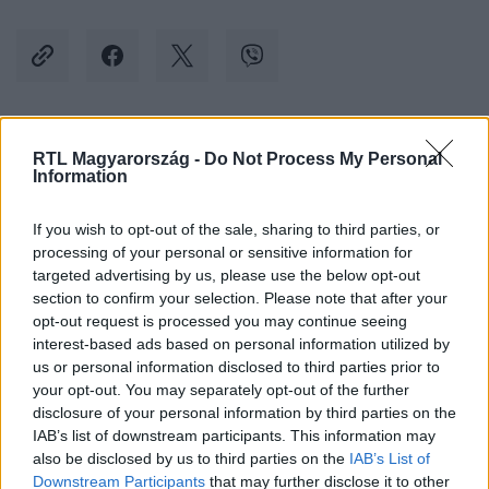
Kövess minket, és értesülj a friss hírekről a
RTL Magyarország -
Do Not Process My Personal
Information
Facebookon is!
If you wish to opt-out of the sale, sharing to third parties, or
Követem
processing of your personal or sensitive information for
targeted advertising by us, please use the below opt-out
section to confirm your selection. Please note that after your
opt-out request is processed you may continue seeing
interest-based ads based on personal information utilized by
us or personal information disclosed to third parties prior to
your opt-out. You may separately opt-out of the further
#
BULVÁR
#
SOLTI ÁDÁM
#
SOLTI BERNI
#
KISBABA
disclosure of your personal information by third parties on the
#
CSECSEMŐ
#
SZÜLETÉS
#
CSÁSZÁRMETSZÉS
IAB’s list of downstream participants. This information may
also be disclosed by us to third parties on the
IAB’s List of
#
PELENKÁZÁS
Downstream Participants
that may further disclose it to other