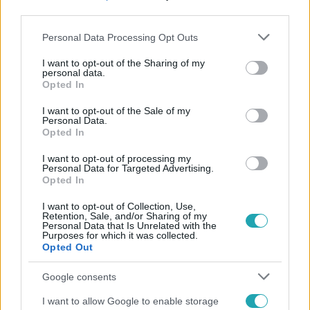
third parties.
Please note that this website/app uses one or more Google
Personal Data Processing Opt Outs
services and may gather and store information including but
not limited to your visit or usage behaviour. You may click to
I want to opt-out of the Sharing of my
personal data.
grant or deny consent to Google and its third-party tags to
Opted In
use your data for below specified purposes in below Google
Népszerű
consent section.
I want to opt-out of the Sale of my
Personal Data.
Opted In
I want to opt-out of processing my
Personal Data for Targeted Advertising.
Opted In
I want to opt-out of Collection, Use,
Retention, Sale, and/or Sharing of my
Personal Data that Is Unrelated with the
Purposes for which it was collected.
Opted Out
Google consents
I want to allow Google to enable storage
Bulvár