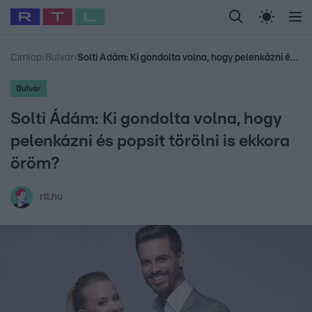
Legfrissebb
RTL Híradó
Fókusz
Sztárhírek
Randi
Celeb vagyok, me
#
Babits Marcella
#
Szellő István
#
Most Wanted
#
Gallusz Niko
Címlap
›
Bulvár
›
Solti Ádám: Ki gondolta volna, hogy pelenkázni és popsit törölni is ekkora öröm?
Bulvár
Solti Ádám: Ki gondolta volna, hogy
pelenkázni és popsit törölni is ekkora
öröm?
rtl.hu