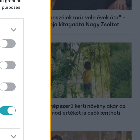
to grant or
Bulvár
ed purposes
"Nem beszélek már vele évek óta" -
Édesapja kitagadta Nagy Zsoltot
Életmód
Ez a 3 népszerű kerti növény akár az
ingatlanod értékét is csökkentheti