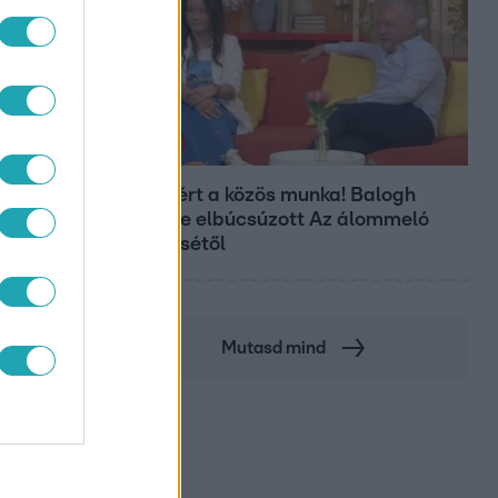
Bulvár
Véget ért a közös munka! Balogh
Levente elbúcsúzott Az álommeló
győztesétől
Mutasd mind