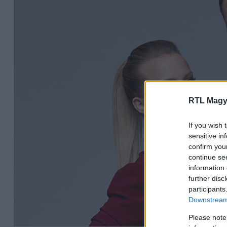
RTL Magy
If you wish 
sensitive in
confirm you
continue se
information 
further disc
participants
Downstream 
Please note