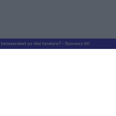
nszereket az idei tanévre? - Szavazz itt!
Kapcsolat
RTL Group Beszál
Magatartási Kó
az RTL+-on
Vállalati hírek
RTL Magyarorszá
Partneri Alapelv
Kvíz Adatvédelem