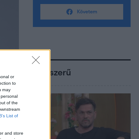
Követem
Népszerű
sonal or
ection to
ou may
 personal
out of the
 downstream
B’s List of
er and store