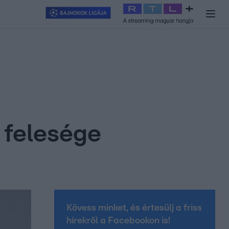
y
#
RTL+
#
Exek csatája 2026
#
Celeb vagyok, ments ki innen
#
H
m felesége
Kövess minket, és értesülj a friss
hírekről a Facebookon is!