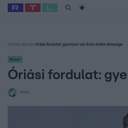
#
Babits Marcella
#
Szellő István
#
Most Wanted
#
Gallusz Ni
Címlap
›
Bulvár
›
Óriási fordulat: gyereket vár Solti Ádám felesége
Bulvár
Óriási fordulat: gy
rtl.hu