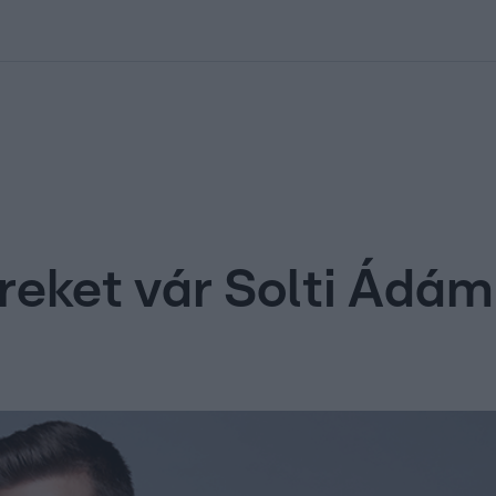
kolett
#
Időjárás
#
RTL műsor
#
Víz
#
Magyar Péter
#
Csillagjeg
ereket vár Solti Ádá