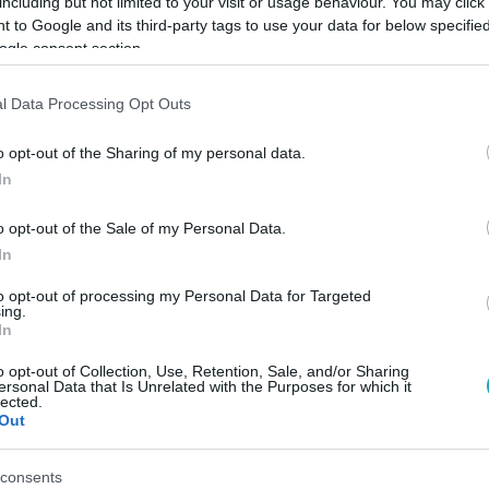
including but not limited to your visit or usage behaviour. You may click 
 to Google and its third-party tags to use your data for below specifi
ogle consent section.
Link másolása
l Data Processing Opt Outs
o opt-out of the Sharing of my personal data.
t.
In
o opt-out of the Sale of my Personal Data.
In
to opt-out of processing my Personal Data for Targeted
ing.
között legyen a Google-találatokban!
In
o opt-out of Collection, Use, Retention, Sale, and/or Sharing
ersonal Data that Is Unrelated with the Purposes for which it
lected.
Out
consents