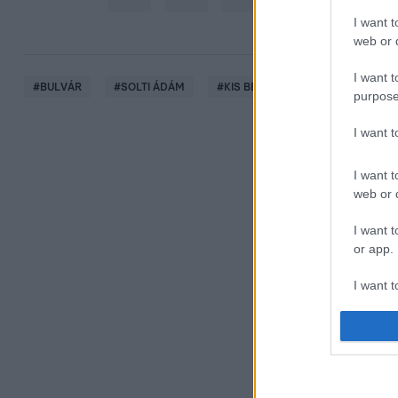
I want t
web or d
I want t
#
BULVÁR
#
SOLTI ÁDÁM
#
KIS BERNADETT
#
FELESÉG
purpose
I want 
I want t
web or d
I want t
or app.
I want t
I want t
authenti