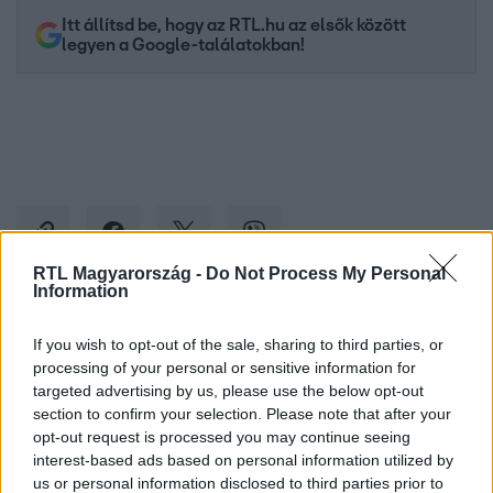
Itt állítsd be, hogy az RTL.hu az elsők között
legyen a Google-találatokban!
RTL Magyarország -
Do Not Process My Personal
Information
Kövess minket, és értesülj a friss hírekről a
If you wish to opt-out of the sale, sharing to third parties, or
Facebookon is!
processing of your personal or sensitive information for
targeted advertising by us, please use the below opt-out
section to confirm your selection. Please note that after your
Követem
opt-out request is processed you may continue seeing
interest-based ads based on personal information utilized by
us or personal information disclosed to third parties prior to