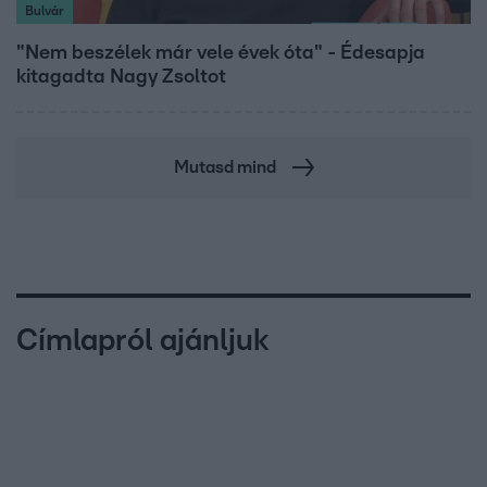
Bulvár
"Nem beszélek már vele évek óta" - Édesapja
kitagadta Nagy Zsoltot
Mutasd mind
Címlapról ajánljuk