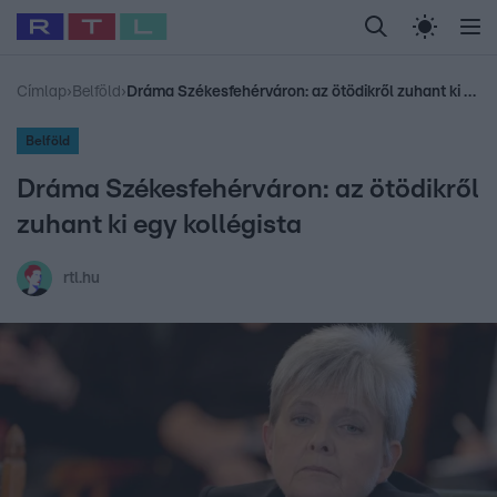
Legfrissebb
RTL Híradó
Fókusz
Sztárhírek
Randi
Celeb vagyok, me
#
Babits Marcella
#
Szellő István
#
Most Wanted
#
Gallusz Niko
Címlap
›
Belföld
›
Dráma Székesfehérváron: az ötödikről zuhant ki egy kollégista
Belföld
Dráma Székesfehérváron: az ötödikről
zuhant ki egy kollégista
rtl.hu