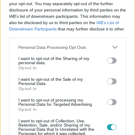
your opt-out. You may separately opt-out of the further
disclosure of your personal information by third parties on the
IAB’s list of downstream participants. This information may
#
BELFÖLD
#
MAGYAR HÍREK
#
KÖZÉLET
also be disclosed by us to third parties on the
IAB’s List of
Downstream Participants
that may further disclose it to other
#
POLITIKA
#
LANNERT JUDIT
#
SZÉKESFEHÉRVÁR
third parties.
#
PSZICHOLÓGIAI TÁMOGATÁS
#
BALESET
Please note that this website/app uses one or more Google
Personal Data Processing Opt Outs
#
MENTÁLIS EGÉSZSÉG
#
KOLLÉGIUM
services and may gather and store information including but
not limited to your visit or usage behaviour. You may click to
I want to opt-out of the Sharing of my
#
GYERMEKVÉDELEM
#
OKTATÁS
#
DIÁK
personal data.
grant or deny consent to Google and its third-party tags to
Opted In
use your data for below specified purposes in below Google
consent section.
I want to opt-out of the Sale of my
Personal Data.
Opted In
I want to opt-out of processing my
Personal Data for Targeted Advertising.
Opted In
Népszerű
I want to opt-out of Collection, Use,
Retention, Sale, and/or Sharing of my
Personal Data that Is Unrelated with the
Purposes for which it was collected.