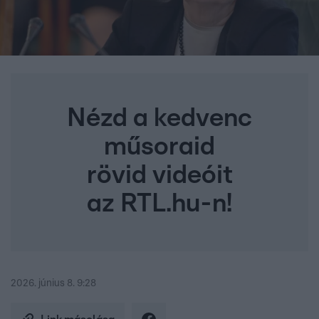
Nézd a kedvenc
műsoraid
rövid videóit
az RTL.hu-n!
2026. június 8. 9:28