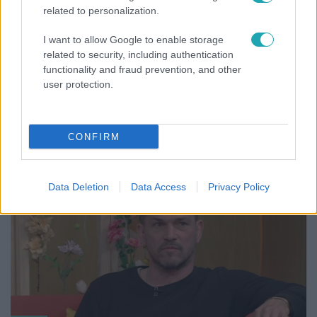
related to personalization.
I want to allow Google to enable storage
related to security, including authentication
functionality and fraud prevention, and other
Bulvár
user protection.
Bódi Guszti és Margó büszkén jelentették be:
megvan a család első diplomása
CONFIRM
Data Deletion
Data Access
Privacy Policy