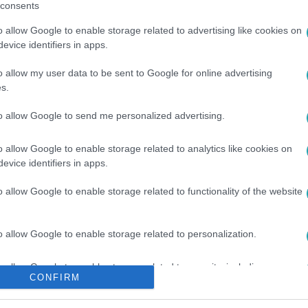
consents
o allow Google to enable storage related to advertising like cookies on
között legyen a Google-találatokban!
evice identifiers in apps.
o allow my user data to be sent to Google for online advertising
s.
to allow Google to send me personalized advertising.
o allow Google to enable storage related to analytics like cookies on
evice identifiers in apps.
o allow Google to enable storage related to functionality of the website
LMP
#
SZENTKIRÁLYI ALEXANDRA
#
KARÁCSONY GERGELY
o allow Google to enable storage related to personalization.
OLGÁRMESTER-VÁLASZTÁS
#
ÖNKORMÁNYZATI VÁLASZTÁS 2024
o allow Google to enable storage related to security, including
CONFIRM
cation functionality and fraud prevention, and other user protection.