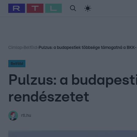
#
Babits Marcella
#
Szellő István
#
Most Wanted
#
Gallusz Ni
Címlap
›
Belföld
›
Pulzus: a budapestiek többsége támogatná a BKK
Belföld
Pulzus: a budapes
rendészetet
rtl.hu