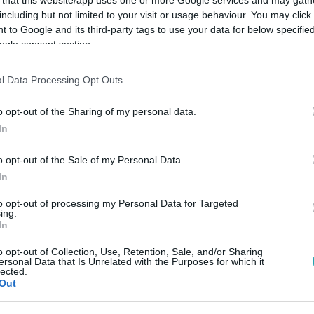
including but not limited to your visit or usage behaviour. You may click 
 to Google and its third-party tags to use your data for below specifi
ogle consent section.
l Data Processing Opt Outs
Link másolása
o opt-out of the Sharing of my personal data.
In
r-jelöltje továbbra is bőven előzi
o opt-out of the Sale of my Personal Data.
ban – derül ki a Pulzus Kutató LMP
In
ből. A volt közlekedési államtitkár szerint
to opt-out of processing my Personal Data for Targeted
ing.
szálló, ezért azt ígérte, hogy
In
 BKK-rendészetet. A közvélemény-kutatás
o opt-out of Collection, Use, Retention, Sale, and/or Sharing
ersonal Data that Is Unrelated with the Purposes for which it
 nagy többsége támogatja javaslatot.
lected.
Out