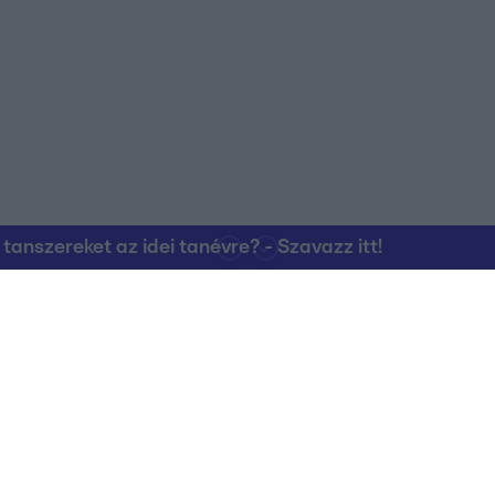
nszereket az idei tanévre? - Szavazz itt!
Kapcsolat
RTL Group Beszál
Magatartási Kó