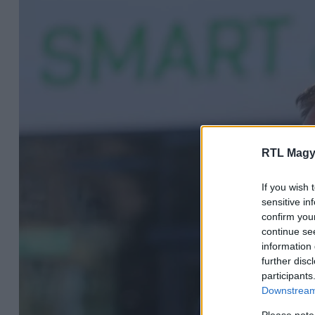
RTL Magy
If you wish 
sensitive in
confirm you
continue se
information 
further disc
participants
Downstream 
Please note