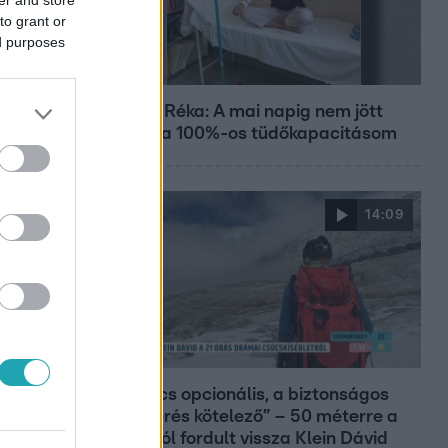
to grant or
ed purposes
Bulvár
Rubint Réka: A mai napig nem jött
vissza a 100%-os tüdőkapacitásom
14:09
Reggeli
„A csúcs opcionális, a biztonságos
hazatérés kötelező” – 50 méterre a
csúcstól fordult vissza Klein Dávid