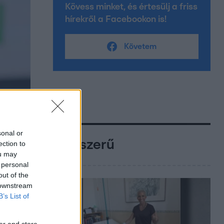
Kövess minket, és értesülj a friss
hírekről a Facebookon is!
Követem
sonal or
Népszerű
ection to
ou may
 personal
out of the
 downstream
B’s List of
er and store