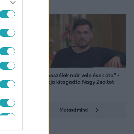
Bulvár
"Nem beszélek már vele évek óta" -
Édesapja kitagadta Nagy Zsoltot
Mutasd mind