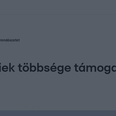
kolett
#
Időjárás
#
RTL műsor
#
Víz
#
Magyar Péter
#
Csillagjeg
-rendészetet
tiek többsége támog