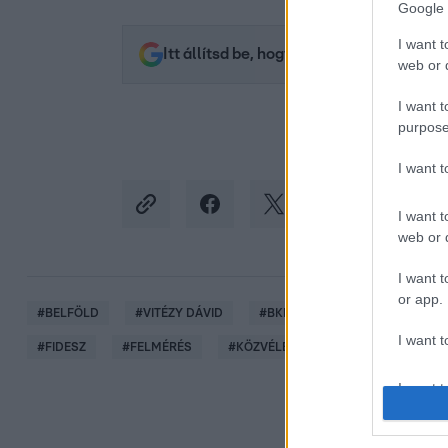
Google 
I want t
Itt állítsd be, hogy az RTL.hu az elsők 
web or d
I want t
purpose
I want 
I want t
web or d
I want t
or app.
#
BELFÖLD
#
VITÉZY DÁVID
#
BKK
#
RENDÉSZET
#
I want t
#
FIDESZ
#
FELMÉRÉS
#
KÖZVÉLEMÉNY-KUTATÁS
#
FŐP
I want t
authenti