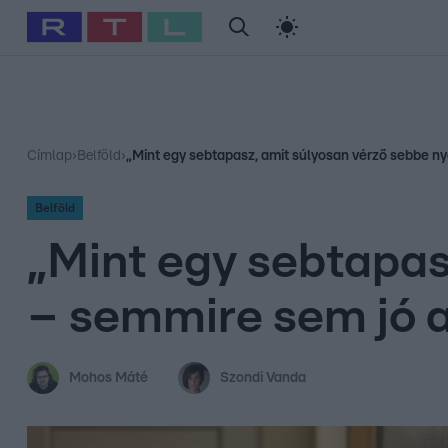
#
Babits Marcella
#
Szellő István
#
Most Wanted
#
Gallusz Ni
Címlap
›
Belföld
›
„Mint egy sebtapasz, amit súlyosan vérző sebbe 
Belföld
„Mint egy sebtapas
– semmire sem jó 
Mohos Máté
Szondi Vanda