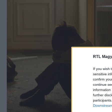
RTL Magy
If you wish 
sensitive in
confirm you
continue se
information 
further disc
participants
Downstream 