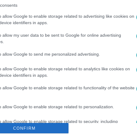
consents
o allow Google to enable storage related to advertising like cookies on
evice identifiers in apps.
között legyen a Google-találatokban!
o allow my user data to be sent to Google for online advertising
s.
to allow Google to send me personalized advertising.
o allow Google to enable storage related to analytics like cookies on
evice identifiers in apps.
o allow Google to enable storage related to functionality of the website
Ő
#
HERCZOG MÁRIA
#
KORMÁNY
#
RENDELET
#
VIZSGÁ
o allow Google to enable storage related to personalization.
o allow Google to enable storage related to security, including
cation functionality and fraud prevention, and other user protection.
CONFIRM