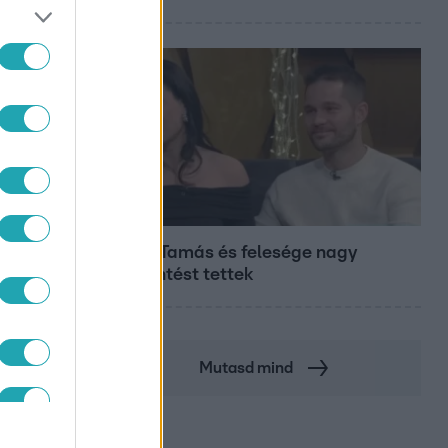
Bulvár
Veréb Tamás és felesége nagy
bejelentést tettek
LAT
Mutasd mind