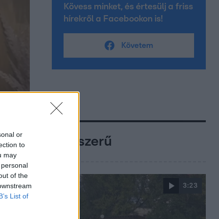
Kövess minket, és értesülj a friss
hírekről a Facebookon is!
Követem
sonal or
Népszerű
ection to
ou may
 personal
out of the
 downstream
3:23
B’s List of