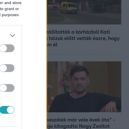
er and store
to grant or
ed purposes
Fókusz
Hazaszállították a kórházból Kati
nénit, a házuk előtt vették észre, hogy
már nem él
Bulvár
"Nem beszélek már vele évek óta" -
Édesapja kitagadta Nagy Zsoltot