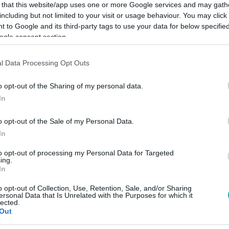
 that this website/app uses one or more Google services and may gath
including but not limited to your visit or usage behaviour. You may click 
 to Google and its third-party tags to use your data for below specifi
ogle consent section.
Link másolása
l Data Processing Opt Outs
o opt-out of the Sharing of my personal data.
In
bbanása óta egyszer sem konzultált
o opt-out of the Sale of my Personal Data.
ervezetekkel. Herczog Mária, a
In
b kutatója az RTL Híradónak arról beszélt:
to opt-out of processing my Personal Data for Targeted
 gondosan, alaposan előkészített
ing.
In
yerekvédelmi rendszerben, hogy ne
o opt-out of Collection, Use, Retention, Sale, and/or Sharing
atoknak, és elkerülhetők legyenek a
ersonal Data that Is Unrelated with the Purposes for which it
lected.
Out