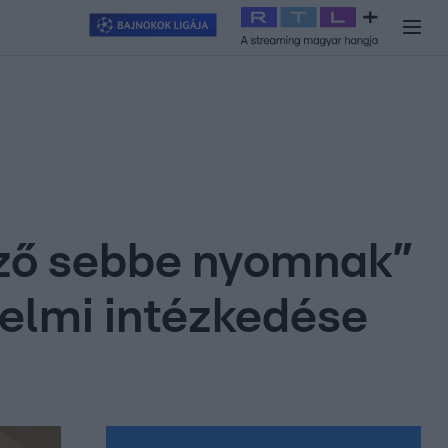
y
#
RTL+
#
Exek csatája 2026
#
Celeb vagyok, ments ki innen
#
H
rző sebbe nyomnak”
elmi intézkedése