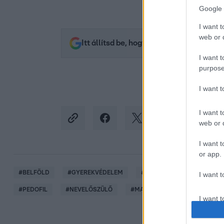
Google 
I want t
web or d
Itt állítsd be, hogy az RTL.hu az elsők 
I want t
purpose
I want 
I want t
web or d
I want t
or app.
#
BELFÖLD
#
GYEREKVÉDELEM
#
ZAKLATÁS
#
SZAKÉRT
I want t
#
PEDOFIL
#
NEVELŐSZÜLŐ
#
MA
I want t
authenti