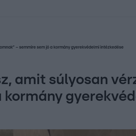
kolett
#
Időjárás
#
RTL műsor
#
Víz
#
Magyar Péter
#
Csillagjeg
nyomnak” – semmire sem jó a kormány gyerekvédelmi intézkedése
z, amit súlyosan vé
a kormány gyerekvéd