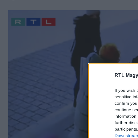
RTL Magy
If you wish 
sensitive in
confirm you
continue se
information 
further disc
participants
Downstream 