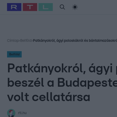
#
Babits Marcella
#
Szellő István
#
Most Wanted
#
Gallusz Ni
Címlap
›
Belföld
›
Patkányokról, ágyi poloskákról és bántalmazásokról
Belföld
Patkányokról, ágyi
beszél a Budapeste
volt cellatársa
rtl.hu