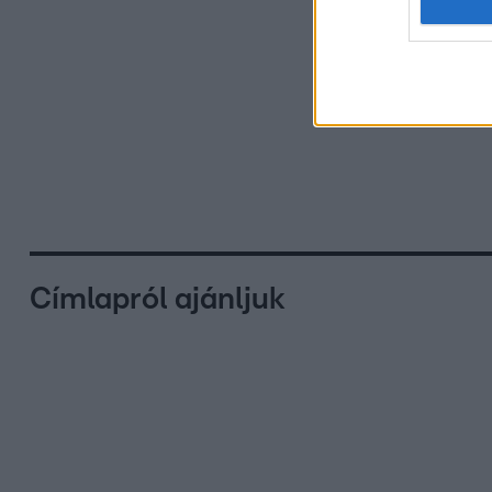
Címlapról ajánljuk