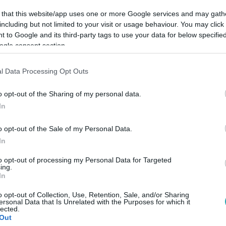
 that this website/app uses one or more Google services and may gath
including but not limited to your visit or usage behaviour. You may click 
 to Google and its third-party tags to use your data for below specifi
ogle consent section.
l Data Processing Opt Outs
Link másolása
o opt-out of the Sharing of my personal data.
In
o opt-out of the Sale of my Personal Data.
a olasz nőről nyilatkozott volt cellatársa,
In
ek uralkodnak a magyar börtönökben. A
to opt-out of processing my Personal Data for Targeted
ing.
dődik, bűnszervezetben elkövetett,
In
ntettének kísérletével vádolják, miután
o opt-out of Collection, Use, Retention, Sale, and/or Sharing
dtak Budapesten.
ersonal Data that Is Unrelated with the Purposes for which it
lected.
Out