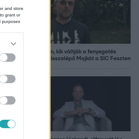
er and store
to grant or
ed purposes
Fókusz
Megvan, kik váltják a fenyegetés
miatt visszalépő Majkát a SIC Feszten
Bulvár