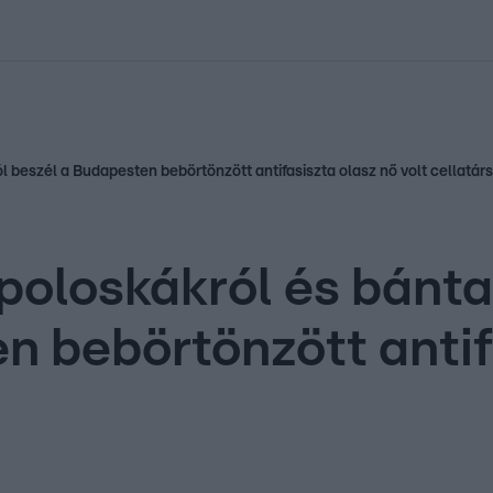
kolett
#
Időjárás
#
RTL műsor
#
Víz
#
Magyar Péter
#
Csillagjeg
 beszél a Budapesten bebörtönzött antifasiszta olasz nő volt cellatár
 poloskákról és bánt
n bebörtönzött antif