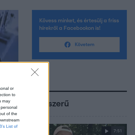
Kövess minket, és értesülj a friss
hírekről a Facebookon is!
Követem
sonal or
ection to
ou may
Népszerű
 personal
out of the
 downstream
B’s List of
7:51