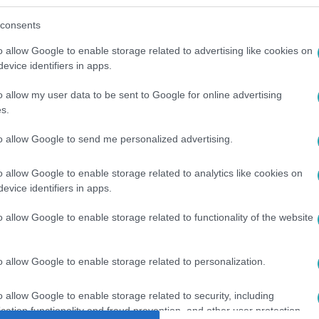
consents
o allow Google to enable storage related to advertising like cookies on
között legyen a Google-találatokban!
evice identifiers in apps.
o allow my user data to be sent to Google for online advertising
s.
to allow Google to send me personalized advertising.
o allow Google to enable storage related to analytics like cookies on
evice identifiers in apps.
o allow Google to enable storage related to functionality of the website
JA
#
VIPERA
#
TÁMADÁS
#
BÖRTÖN
#
OLASZ NŐ
o allow Google to enable storage related to personalization.
o allow Google to enable storage related to security, including
cation functionality and fraud prevention, and other user protection.