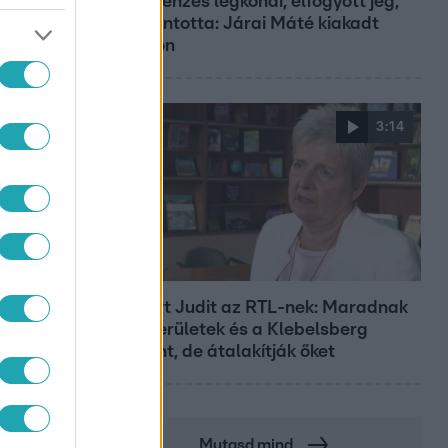
Pluszpénzes légkondi, elfogyott jég,
zöld rántotta: Járai Máté kiakadt
Siófokon
3:14
Híradó
Lannert Judit az RTL-nek: Maradnak
a tankerületek és a Klebelsberg
Központ, de átalakítják őket
Mutasd mind