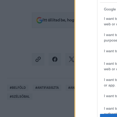
Google 
I want t
Itt állítsd be, hogy az RTL.hu az elsők 
web or d
I want t
purpose
I want 
I want t
web or d
I want t
or app.
#
BELFÖLD
#
ANTIFASISZTA
#
ANTIFA
#
BECSÜLET NAP
I want t
#
SZÉLSŐBAL
I want t
authenti