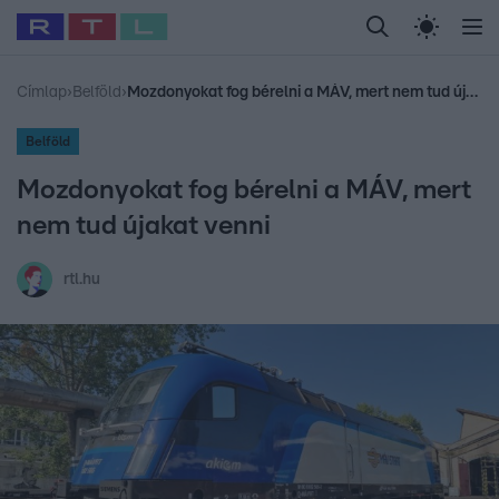
Legfrissebb
RTL Híradó
Fókusz
Sztárhírek
Randi
Celeb vagyok, me
#
Babits Marcella
#
Szellő István
#
Most Wanted
#
Gallusz Niko
Címlap
›
Belföld
›
Mozdonyokat fog bérelni a MÁV, mert nem tud újakat venni
Belföld
Mozdonyokat fog bérelni a MÁV, mert
nem tud újakat venni
rtl.hu