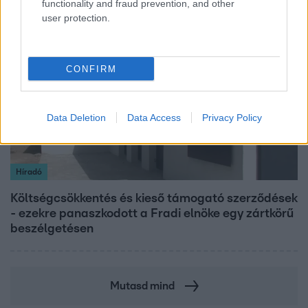
functionality and fraud prevention, and other
user protection.
2:56
CONFIRM
Data Deletion
Data Access
Privacy Policy
Híradó
Költségcsökkentés és kieső támogató szerződések
- ezekre panaszkodott a Fradi elnöke egy zártkörű
beszélgetésen
Mutasd mind