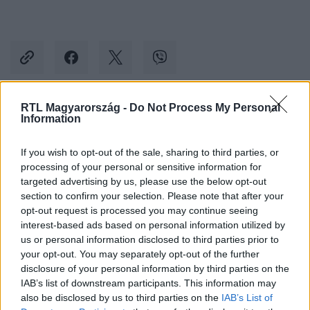
RTL Magyarország -
Do Not Process My Personal
Information
Kövess minket, és értesülj a friss hírekről a
Facebookon is!
If you wish to opt-out of the sale, sharing to third parties, or
processing of your personal or sensitive information for
Követem
targeted advertising by us, please use the below opt-out
section to confirm your selection. Please note that after your
opt-out request is processed you may continue seeing
interest-based ads based on personal information utilized by
us or personal information disclosed to third parties prior to
your opt-out. You may separately opt-out of the further
disclosure of your personal information by third parties on the
#
BELFÖLD
#
MÁV-START
#
SIEMENS
IAB’s list of downstream participants. This information may
#
LÁZÁR JÁNOS
#
MOZDONY
#
VONAT
#
BÉRLÉS
also be disclosed by us to third parties on the
IAB’s List of