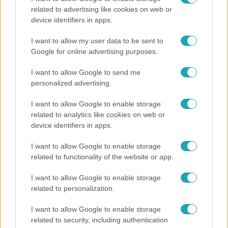
related to advertising like cookies on web or
Mindössze 214-en élnek a borsodi zsákfaluban,
device identifiers in apps.
ahol egyetlen játszótér jelenti a nyári szünetet
I want to allow my user data to be sent to
Google for online advertising purposes.
2:30
I want to allow Google to send me
personalized advertising.
I want to allow Google to enable storage
related to analytics like cookies on web or
device identifiers in apps.
I want to allow Google to enable storage
related to functionality of the website or app.
Híradó
I want to allow Google to enable storage
related to personalization.
Grúz fiatal erőszakoskodott egy 18 éves magyar
lánnyal Hajdúszoboszlón, az áldozaton kínai
I want to allow Google to enable storage
lányok segítettek
related to security, including authentication