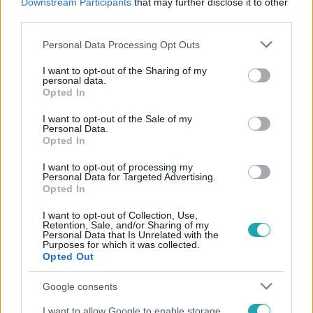
Downstream Participants
that may further disclose it to other
third parties.
Please note that this website/app uses one or more Google
Personal Data Processing Opt Outs
services and may gather and store information including but
not limited to your visit or usage behaviour. You may click to
I want to opt-out of the Sharing of my
personal data.
grant or deny consent to Google and its third-party tags to
Opted In
use your data for below specified purposes in below Google
Népszerű
consent section.
I want to opt-out of the Sale of my
Personal Data.
Opted In
I want to opt-out of processing my
6:41
Personal Data for Targeted Advertising.
Opted In
I want to opt-out of Collection, Use,
Retention, Sale, and/or Sharing of my
Personal Data that Is Unrelated with the
Purposes for which it was collected.
Opted Out
Google consents
Fókusz
I want to allow Google to enable storage