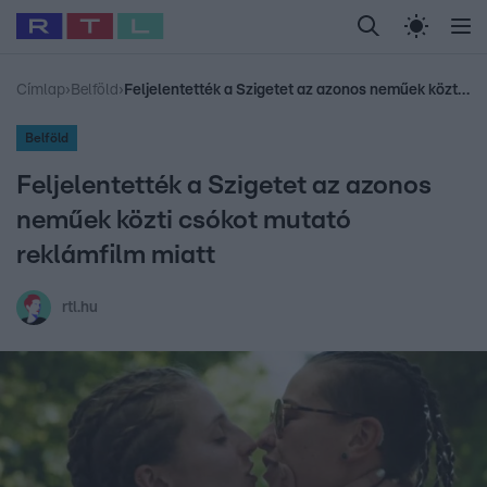
Legfrissebb
RTL Híradó
Fókusz
Sztárhírek
Randi
Celeb vagyok, me
#
Babits Marcella
#
Szellő István
#
Most Wanted
#
Gallusz Niko
Címlap
›
Belföld
›
Feljelentették a Szigetet az azonos neműek közti csókot mutató reklámfilm miatt
Belföld
Feljelentették a Szigetet az azonos
neműek közti csókot mutató
reklámfilm miatt
rtl.hu