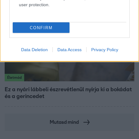
user protection.
CONFIRM
Data Deletion
Data Access
Privacy Policy
Életmód
Ez a nyári lábbeli észrevétlenül nyírja ki a bokádat
és a gerincedet
Mutasd mind