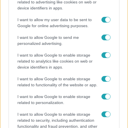
related to advertising like cookies on web or
device identifiers in apps.
Hosszú Katinka a dokumentumfilmjében Shane
Tusupról: A medencében minden működött
I want to allow my user data to be sent to
Google for online advertising purposes.
I want to allow Google to send me
2:30
personalized advertising.
I want to allow Google to enable storage
related to analytics like cookies on web or
device identifiers in apps.
I want to allow Google to enable storage
related to functionality of the website or app.
Híradó
I want to allow Google to enable storage
related to personalization.
Grúz fiatal erőszakoskodott egy 18 éves magyar
lánnyal Hajdúszoboszlón, az áldozaton kínai
I want to allow Google to enable storage
lányok segítettek
related to security, including authentication
functionality and fraud prevention, and other