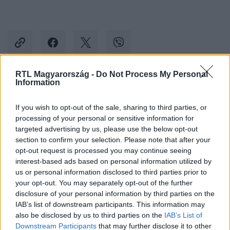
RTL Magyarország -
Do Not Process My Personal
Information
Kövess minket, és értesülj a friss hírekről a
Facebookon is!
If you wish to opt-out of the sale, sharing to third parties, or
processing of your personal or sensitive information for
targeted advertising by us, please use the below opt-out
Követem
section to confirm your selection. Please note that after your
opt-out request is processed you may continue seeing
interest-based ads based on personal information utilized by
us or personal information disclosed to third parties prior to
your opt-out. You may separately opt-out of the further
disclosure of your personal information by third parties on the
#
BELFÖLD
#
SZIGET
#
FESZTIVÁL
#
REKLÁM
IAB’s list of downstream participants. This information may
also be disclosed by us to third parties on the
IAB’s List of
#
MELEG
#
FELJELENTÉS
#
FOGYASZTÓVÉDELEM
Downstream Participants
that may further disclose it to other