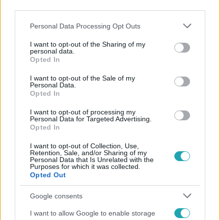
third parties.
Please note that this website/app uses one or more Google
Personal Data Processing Opt Outs
services and may gather and store information including but
not limited to your visit or usage behaviour. You may click to
I want to opt-out of the Sharing of my
personal data.
grant or deny consent to Google and its third-party tags to
Opted In
use your data for below specified purposes in below Google
Népszerű
consent section.
I want to opt-out of the Sale of my
Personal Data.
Opted In
I want to opt-out of processing my
Personal Data for Targeted Advertising.
Opted In
I want to opt-out of Collection, Use,
Retention, Sale, and/or Sharing of my
Personal Data that Is Unrelated with the
Purposes for which it was collected.
Opted Out
Google consents
I want to allow Google to enable storage
Kultúra