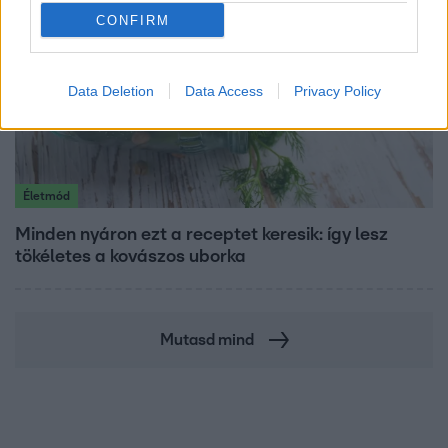
CONFIRM
Data Deletion
Data Access
Privacy Policy
Életmód
Minden nyáron ezt a receptet keresik: így lesz
tökéletes a kovászos uborka
Mutasd mind