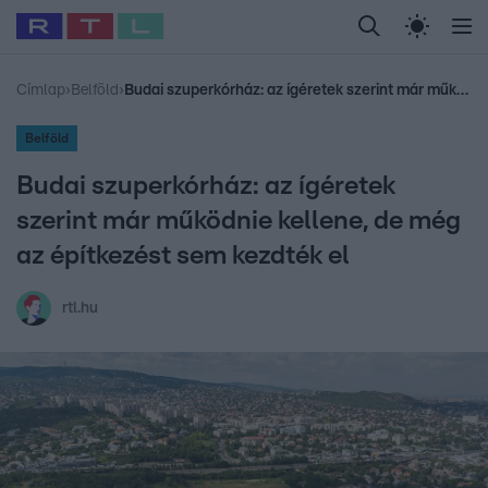
Legfrissebb
RTL Híradó
Fókusz
Sztárhírek
Randi
Celeb vagyok, me
#
Babits Marcella
#
Szellő István
#
Most Wanted
#
Gallusz Niko
Címlap
›
Belföld
›
Budai szuperkórház: az ígéretek szerint már működnie kellene, de még az építkezést sem kezdték el
Belföld
Budai szuperkórház: az ígéretek
szerint már működnie kellene, de még
az építkezést sem kezdték el
rtl.hu