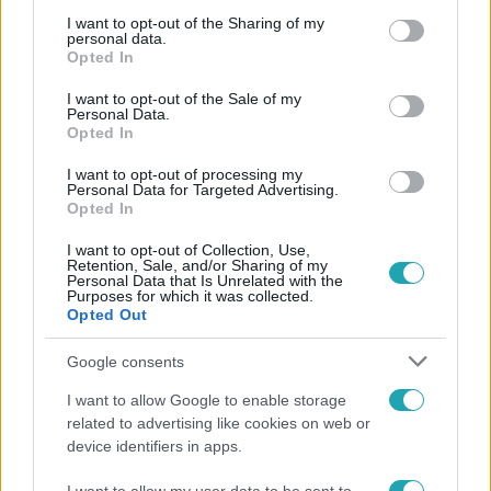
services and may gather and store information including but
not limited to your visit or usage behaviour. You may click to
I want to opt-out of the Sharing of my
personal data.
grant or deny consent to Google and its third-party tags to
Opted In
use your data for below specified purposes in below Google
consent section.
I want to opt-out of the Sale of my
Personal Data.
Népszerű
Opted In
I want to opt-out of processing my
Personal Data for Targeted Advertising.
Opted In
I want to opt-out of Collection, Use,
Retention, Sale, and/or Sharing of my
Personal Data that Is Unrelated with the
Purposes for which it was collected.
Opted Out
Google consents
I want to allow Google to enable storage
related to advertising like cookies on web or
device identifiers in apps.
Bulvár