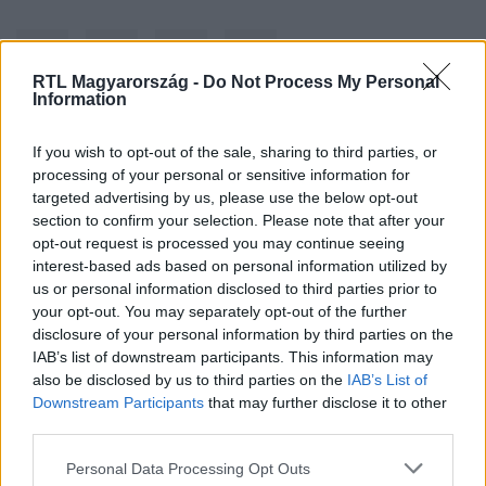
RTL Magyarország -
Do Not Process My Personal
Information
If you wish to opt-out of the sale, sharing to third parties, or
Kövess minket, és értesülj a friss hírekről a
processing of your personal or sensitive information for
Facebookon is!
targeted advertising by us, please use the below opt-out
section to confirm your selection. Please note that after your
Követem
opt-out request is processed you may continue seeing
interest-based ads based on personal information utilized by
us or personal information disclosed to third parties prior to
your opt-out. You may separately opt-out of the further
disclosure of your personal information by third parties on the
IAB’s list of downstream participants. This information may
also be disclosed by us to third parties on the
IAB’s List of
#
BELFÖLD
#
SZUPERKÓRHÁZ
#
EGÉSZSÉGÜGY
Downstream Participants
that may further disclose it to other
third parties.
#
ÉPÍTÉSI ÉS KÖZLEKEDÉSI MINISZTÉRIUM
Please note that this website/app uses one or more Google
Personal Data Processing Opt Outs