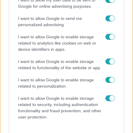
Rubint Réka: A mai napig nem jött vissza a 100%-
I want to allow my user data to be sent to
Google for online advertising purposes.
os tüdőkapacitásom
I want to allow Google to send me
personalized advertising.
I want to allow Google to enable storage
related to analytics like cookies on web or
device identifiers in apps.
I want to allow Google to enable storage
related to functionality of the website or app.
I want to allow Google to enable storage
related to personalization.
Bulvár
I want to allow Google to enable storage
Már nagymama, de a fiai is kész férfiak: friss fotón
related to security, including authentication
Szandi fiai
functionality and fraud prevention, and other
user protection.