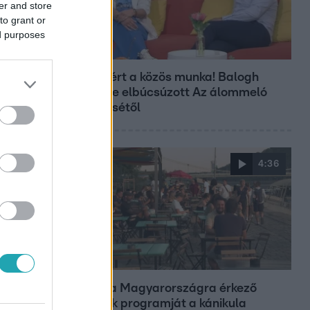
er and store
to grant or
ed purposes
Bulvár
Véget ért a közös munka! Balogh
Levente elbúcsúzott Az álommeló
győztesétől
4:36
Fókusz
Átírta a Magyarországra érkező
turisták programját a kánikula