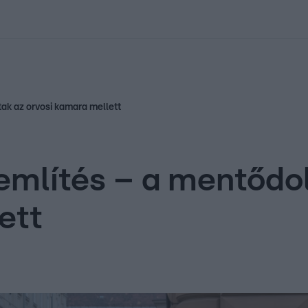
kolett
#
Időjárás
#
RTL műsor
#
Víz
#
Magyar Péter
#
Csillagjeg
tak az orvosi kamara mellett
említés – a mentődol
ett