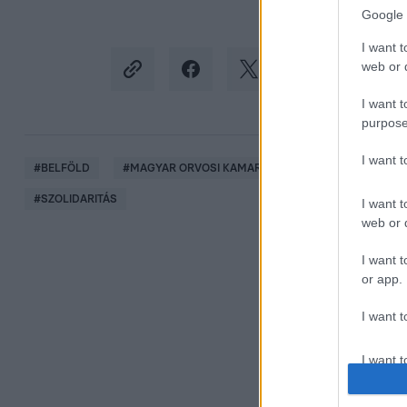
Google 
I want t
web or d
I want t
purpose
I want 
#
BELFÖLD
#
MAGYAR ORVOSI KAMARA
#
MENTŐK
#
O
#
SZOLIDARITÁS
I want t
web or d
I want t
or app.
I want t
I want t
authenti