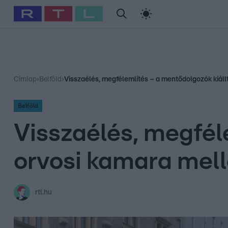
#
Babits Marcella
#
Szellő István
#
Most Wanted
#
Gallusz Ni
Címlap
›
Belföld
›
Visszaélés, megfélemlítés – a mentődolgozók kiáll
Belföld
Visszaélés, megfél
orvosi kamara mell
rtl.hu