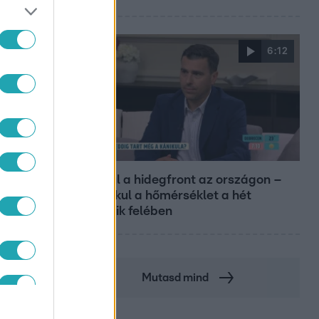
6:12
Reggeli
Átvonul a hidegfront az országon –
így alakul a hőmérséklet a hét
második felében
Mutasd mind