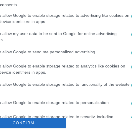
consents
o allow Google to enable storage related to advertising like cookies on
evice identifiers in apps.
o allow my user data to be sent to Google for online advertising
s.
to allow Google to send me personalized advertising.
RSZÁGOS MENTŐSZOLGÁLAT
#
EGÉSZSÉGÜGY
#
ORVOSOK
o allow Google to enable storage related to analytics like cookies on
evice identifiers in apps.
o allow Google to enable storage related to functionality of the website
o allow Google to enable storage related to personalization.
o allow Google to enable storage related to security, including
cation functionality and fraud prevention, and other user protection.
CONFIRM