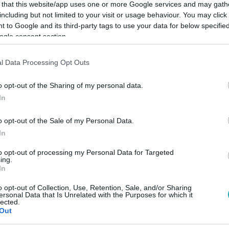
 that this website/app uses one or more Google services and may gath
including but not limited to your visit or usage behaviour. You may click 
 to Google and its third-party tags to use your data for below specifi
ogle consent section.
Link másolása
l Data Processing Opt Outs
o opt-out of the Sharing of my personal data.
In
ntézkedés logikája alapján más érdekvédelmi
o opt-out of the Sale of my Personal Data.
 a kormány.
In
to opt-out of processing my Personal Data for Targeted
ing.
In
o opt-out of Collection, Use, Retention, Sale, and/or Sharing
között legyen a Google-találatokban!
ersonal Data that Is Unrelated with the Purposes for which it
lected.
Out