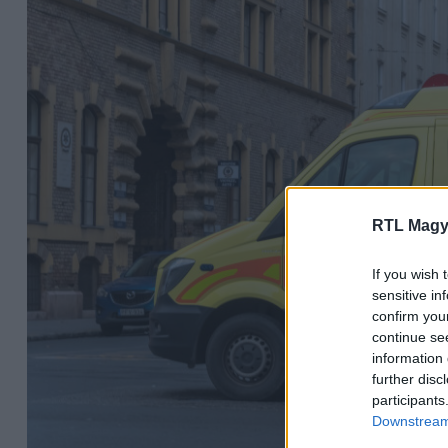
RTL Magy
If you wish 
sensitive in
confirm you
continue se
information 
further disc
participants
Downstream 