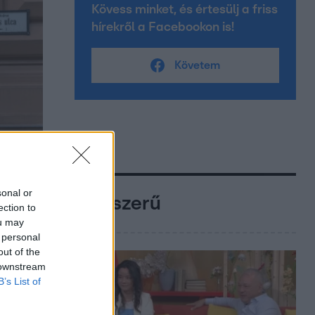
Kövess minket, és értesülj a friss
hírekről a Facebookon is!
Követem
sonal or
Népszerű
ection to
ou may
 personal
out of the
 downstream
B’s List of