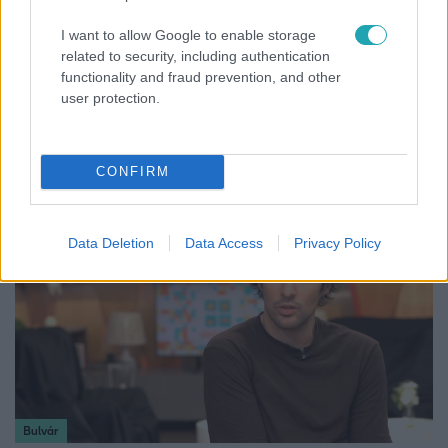
I want to allow Google to enable storage
related to security, including authentication
functionality and fraud prevention, and other
Reggeli
user protection.
Miért éppen Baka Andrást jelölte a Tisza? Ez
állhat a döntés mögött
CONFIRM
Data Deletion
Data Access
Privacy Policy
Bulvár