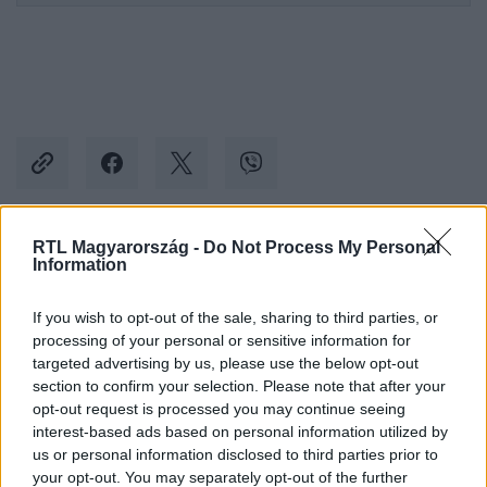
RTL Magyarország -
Do Not Process My Personal
Kövess minket, és értesülj a friss hírekről a
Information
Facebookon is!
If you wish to opt-out of the sale, sharing to third parties, or
processing of your personal or sensitive information for
Követem
targeted advertising by us, please use the below opt-out
section to confirm your selection. Please note that after your
opt-out request is processed you may continue seeing
interest-based ads based on personal information utilized by
us or personal information disclosed to third parties prior to
your opt-out. You may separately opt-out of the further