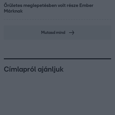
Őrületes meglepetésben volt része Ember
Márknak
Mutasd mind
Címlapról ajánljuk