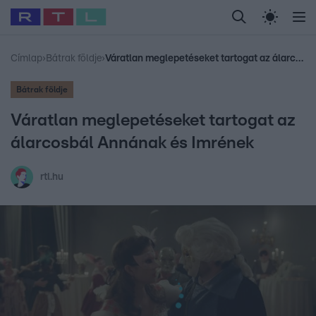
Legfrissebb
RTL Híradó
Fókusz
Sztárhírek
Randi
Celeb vagyok, me
#
Sebestyén Balázs
#
RTL műsor
#
Dj Oti
#
Gudel Takács Gábor
Címlap
›
Bátrak földje
›
Váratlan meglepetéseket tartogat az álarcosbál Annának és Imrének
Bátrak földje
Váratlan meglepetéseket tartogat az
álarcosbál Annának és Imrének
rtl.hu