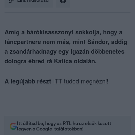
Link másolása
Amíg a bárókisasszonyt sokkolja, hogy a
táncpartnere nem más, mint Sándor, addig
a zsandárhadnagy egy igazán döbbenetes
dologra ébred rá Katica oldalán.
A legújabb részt
ITT tudod megnézni
!
Itt állítsd be, hogy az RTL.hu az elsők között
legyen a Google-találatokban!