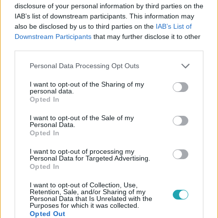
#
BÁTRAK FÖLDJE
#
ADÁSRÉSZLETEK
#
JELMEZBÁL
disclosure of your personal information by third parties on the
IAB’s list of downstream participants. This information may
#
MEGLEPETÉS
#
ÉRZELMEK
#
TORZSA SÁNDOR
also be disclosed by us to third parties on the
IAB’s List of
Downstream Participants
that may further disclose it to other
#
KENDERES CSABA
#
ROKOCZAY ANNA
#
SZÁSZ JÚLIA
third parties.
#
CSIZMADIA IMRE
#
BÁRNAI PÉTER
#
LITAUSZKY LILLA
Please note that this website/app uses one or more Google
Personal Data Processing Opt Outs
#
BODZA KATICA
#
SOROZAT
#
TELENOVELLA
services and may gather and store information including but
not limited to your visit or usage behaviour. You may click to
I want to opt-out of the Sharing of my
#
RTL KLUB
#
RTL
personal data.
grant or deny consent to Google and its third-party tags to
Opted In
use your data for below specified purposes in below Google
consent section.
I want to opt-out of the Sale of my
Personal Data.
Opted In
I want to opt-out of processing my
Personal Data for Targeted Advertising.
Opted In
Népszerű
I want to opt-out of Collection, Use,
Retention, Sale, and/or Sharing of my
Personal Data that Is Unrelated with the
Purposes for which it was collected.
Opted Out
13:31