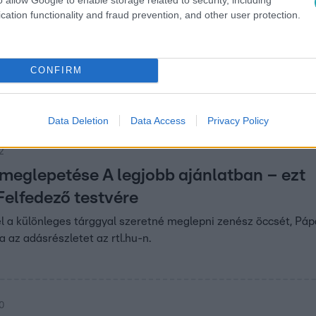
cation functionality and fraud prevention, and other user protection.
30
sztus: Pataki Zita így lepte meg az édes
nleges húsvéti programmal készült anyukájának, melyet a követő
CONFIRM
n meglepetéssel készült!
Data Deletion
Data Access
Privacy Policy
12
 meglepetése A legjobb ajánlatban – ezt
 Felfedező testvére
l a különleges tárggyal szeretné meglepni zenész öccsét, Páp
a az adásrészletet az rtl.hu-n.
30