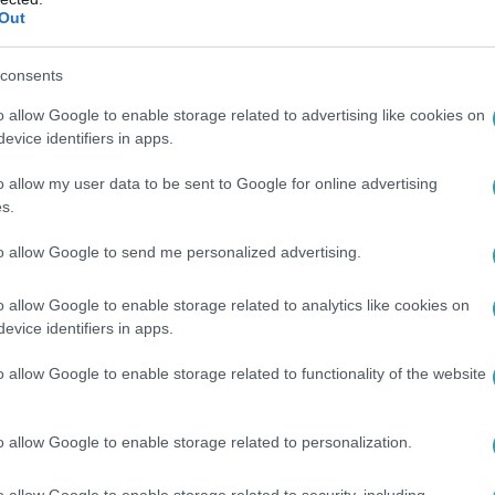
Out
0
srác szakította félbe Németh Zsófi és Tom
consents
relemben Németh Zsófi és Tomi a randijuk közepén jártak, am
o allow Google to enable storage related to advertising like cookies on
ak szólította a párkeresőt.
evice identifiers in apps.
o allow my user data to be sent to Google for online advertising
s.
to allow Google to send me personalized advertising.
15
o allow Google to enable storage related to analytics like cookies on
ter meghatódott – ilyen ajándékot kapott
evice identifiers in apps.
o allow Google to enable storage related to functionality of the website
éter feladta a licitálást a hőn vágyott Seiko karóráért, Alföld
jánlatban bemutatott kincset.
o allow Google to enable storage related to personalization.
o allow Google to enable storage related to security, including