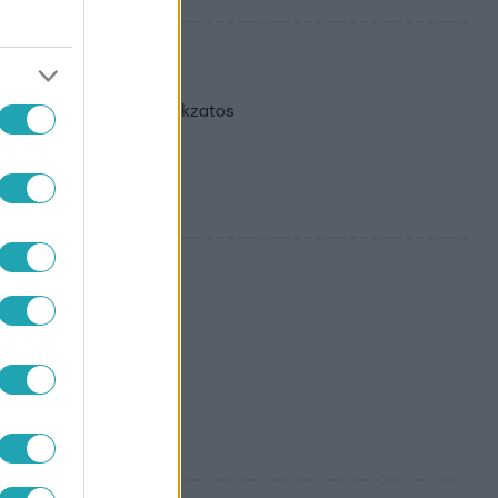
i randiját
ikor betoppant egy titokzatos
 Alföldi
i Róbert megvette