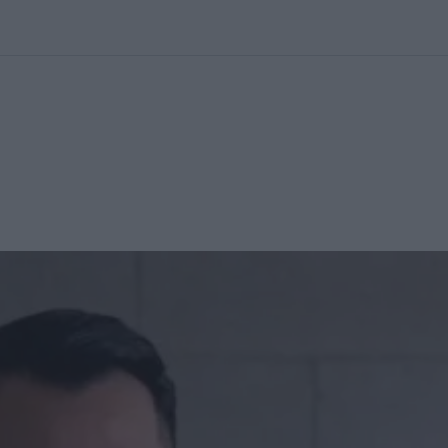
kolett
#
Időjárás
#
RTL műsor
#
Víz
#
Magyar Péter
#
Csillagjeg