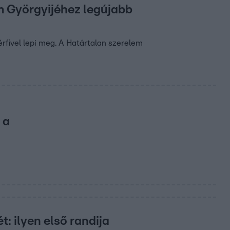
m Györgyijéhez legújabb
érfivel lepi meg. A Határtalan szerelem
 a
t: ilyen első randija