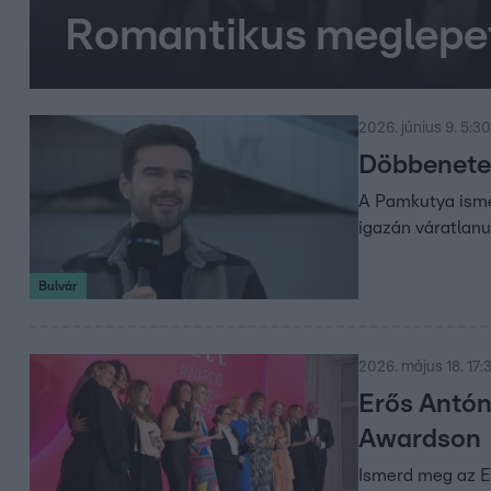
Romantikus meglepet
2026. június 9. 5:30
Döbbenetes
A Pamkutya ismé
igazán váratlanul
Bulvár
2026. május 18. 17:
Erős Antón
Awardson
Ismerd meg az E