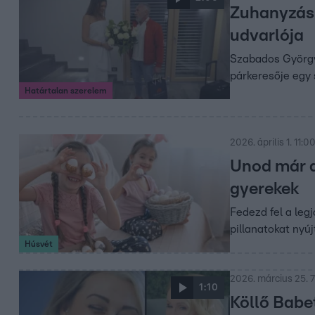
Zuhanyzás 
udvarlója
Szabados Györgyi
párkeresője egy 
Határtalan szerelem
2026. április 1. 11:0
Unod már a
gyerekek
Fedezd fel a leg
pillanatokat nyúj
Húsvét
2026. március 25. 
1:10
Köllő Babet