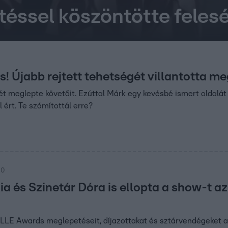
éssel köszöntötte feles
! Újabb rejtett tehetségét villantotta 
t meglepte követőit. Ezúttal Márk egy kevésbé ismert oldalát
 ért. Te számítottál erre?
30
ia és Szinetár Dóra is ellopta a show-t a
LLE Awards meglepetéseit, díjazottakat és sztárvendégeket 