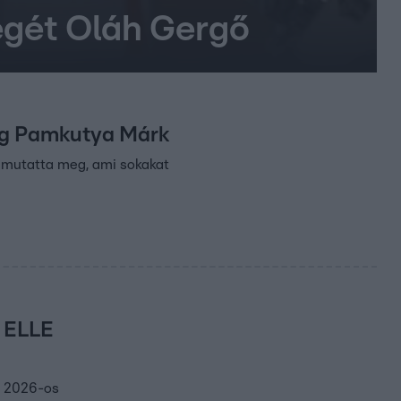
égét Oláh Gergő
meg Pamkutya Márk
 mutatta meg, ami sokakat
z ELLE
a 2026-os