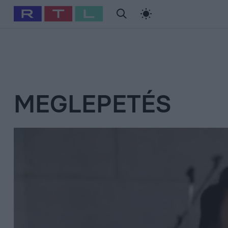
#
Babits Marcella
#
Szellő István
#
Most Wanted
#
Gallusz Ni
MEGLEPETÉS