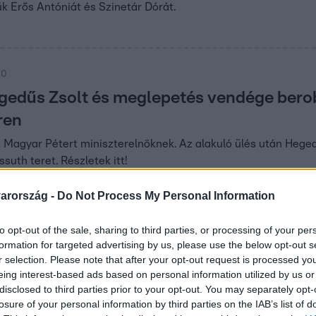
ük Erős Antóniát és Szinetár Dórát.
00
gedűs Zsolt és meglepetés vendége berob
ren
Magyar Pétert miniszterelnöknek. Az alakuló ülés után Hegedűs
suth teret. Részletek itt!
arország -
Do Not Process My Personal Information
to opt-out of the sale, sharing to third parties, or processing of your per
i fagyiárusnak csap fel – ne hagyd ki az 
formation for targeted advertising by us, please use the below opt-out s
t!
r selection. Please note that after your opt-out request is processed y
eing interest-based ads based on personal information utilized by us or
ogy a péntek reggelek csak a kávéról és a rohanásról szólnak, m
disclosed to third parties prior to your opt-out. You may separately opt-
rmilyen meglepetéssel készül!
losure of your personal information by third parties on the IAB’s list of