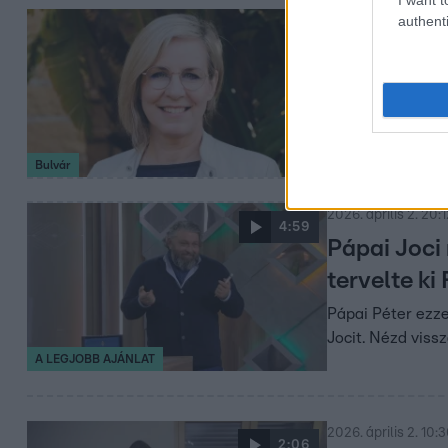
authenti
2026. április 9. 13:
Megható ge
Pataki Zita külö
Nézd meg, milye
Bulvár
2026. április 2. 20:
4:59
Pápai Joci
tervelte ki
Pápai Péter ezze
Jocit. Nézd vissz
A LEGJOBB AJÁNLAT
2026. április 2. 10:
2:06