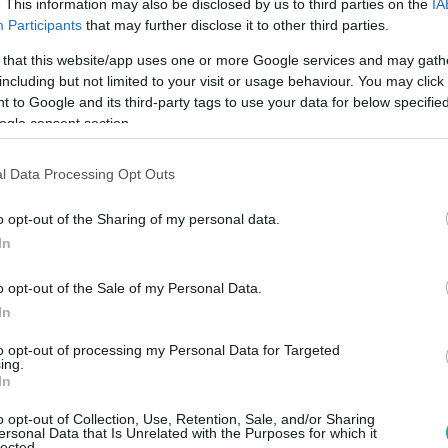
. This information may also be disclosed by us to third parties on the
IA
Participants
that may further disclose it to other third parties.
 that this website/app uses one or more Google services and may gath
00
including but not limited to your visit or usage behaviour. You may click 
k a Coachellán: Billie Eilish teljesen elé
 to Google and its third-party tags to use your data for below specifi
ogle consent section.
ber meglepetésétől!
nak lehettek tanúi a Coachella fesztivál nézői hétvégén, amikor
l Data Processing Opt Outs
tt Justin Bieber produkciója alatt.
o opt-out of the Sharing of my personal data.
In
o opt-out of the Sale of my Personal Data.
:00
In
essen Szerelmem” – Rubint Réka felköszön
to opt-out of processing my Personal Data for Targeted
ing.
In
ató sorokkal és közös fotókkal emlékezett meg férje, Schober
. Ne maradj le az érzelmes pillanatokról!
o opt-out of Collection, Use, Retention, Sale, and/or Sharing
ersonal Data that Is Unrelated with the Purposes for which it
lected.