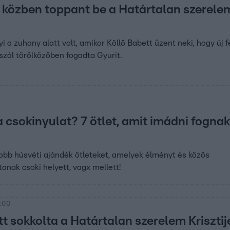
közben toppant be a Határtalan szerele
 a zuhany alatt volt, amikor Köllő Babett üzent neki, hogy új f
szál törölközőben fogadta Gyurit.
0
 csokinyulat? 7 ötlet, amit imádni fognak
jobb húsvéti ajándék ötleteket, amelyek élményt és közös
tanak csoki helyett, vagx mellett!
7:00
t sokkolta a Határtalan szerelem Krisztijé