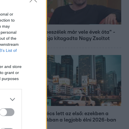
sonal or
ection to
Bulvár
ou may
"Nem beszélek már vele évek óta" -
 personal
out of the
Édesapja kitagadta Nagy Zsoltot
 downstream
B’s List of
er and store
to grant or
ed purposes
Nagyvilág
Nem Bécs lett az első: ezekben a
városokban a legjobb élni 2026-ban