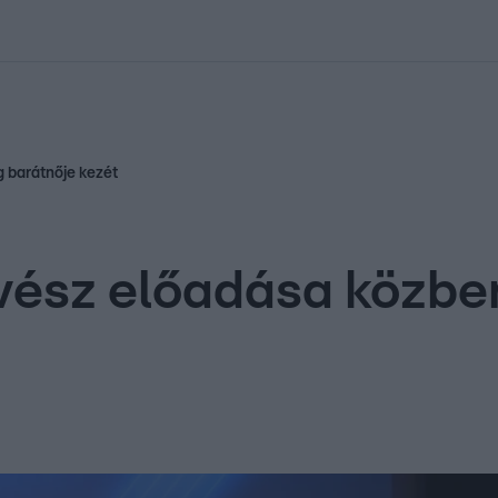
kolett
#
Időjárás
#
RTL műsor
#
Víz
#
Magyar Péter
#
Csillagjeg
 barátnője kezét
ész előadása közbe