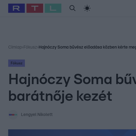
#
Babits Marcella
#
Szellő István
#
Most Wanted
#
Gallusz Ni
Címlap
›
Fókusz
›
Hajnóczy Soma bűvész előadása közben kérte meg
Fókusz
Hajnóczy Soma bűv
barátnője kezét
Lengyel Nikolett