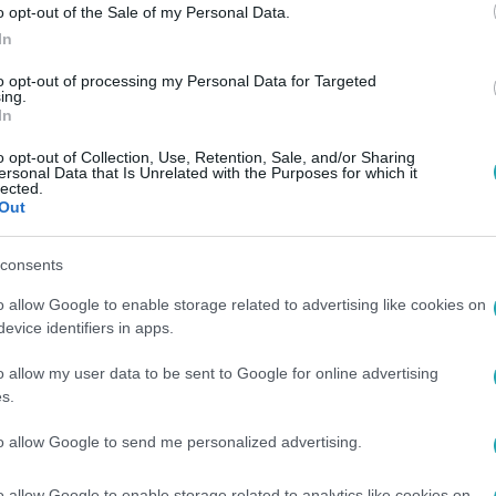
o opt-out of the Sale of my Personal Data.
In
to opt-out of processing my Personal Data for Targeted
ing.
In
o opt-out of Collection, Use, Retention, Sale, and/or Sharing
ersonal Data that Is Unrelated with the Purposes for which it
lected.
Out
consents
o allow Google to enable storage related to advertising like cookies on
evice identifiers in apps.
o allow my user data to be sent to Google for online advertising
s.
to allow Google to send me personalized advertising.
o allow Google to enable storage related to analytics like cookies on