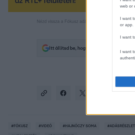
web or d
I want t
Nézd vissza a Fókusz adásait az RTL+-on!
or app.
I want t
Itt állítsd be, hogy az RTL.hu az elsők 
I want t
authenti
#
FÓKUSZ
#
VIDEÓ
#
HAJNÓCZY SOMA
#
ADÁSRÉSZLET