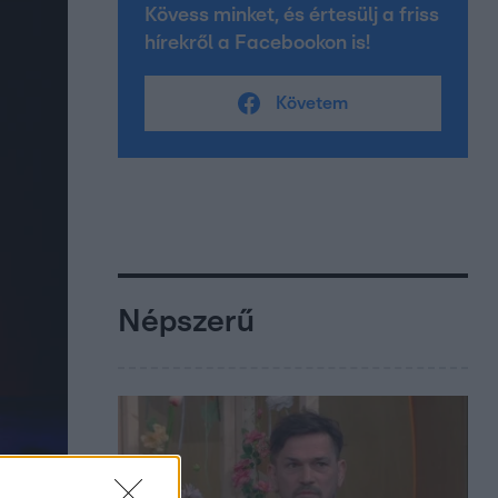
Kövess minket, és értesülj a friss
hírekről a Facebookon is!
Követem
Népszerű