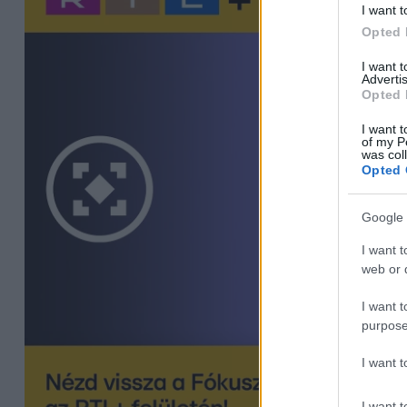
I want t
Opted 
I want 
Advertis
Opted 
I want t
of my P
was col
Opted 
Google 
I want t
web or d
I want t
purpose
I want 
I want t