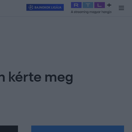
y
#
RTL+
#
Exek csatája 2026
#
Celeb vagyok, ments ki innen
#
H
n kérte meg