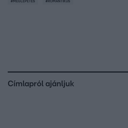
#
MEGLEPETÉS
#
ROMANTIKUS
Címlapról ajánljuk