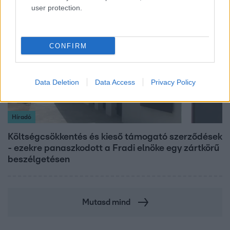
user protection.
2:56
CONFIRM
Data Deletion
Data Access
Privacy Policy
Híradó
Költségcsökkentés és kieső támogató szerződések
- ezekre panaszkodott a Fradi elnöke egy zártkörű
beszélgetésen
Mutasd mind