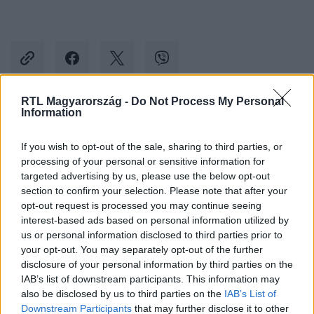
RTL Magyarország -
Do Not Process My Personal
Information
Kövess minket, és értesülj a friss hírekről a
Facebookon is!
If you wish to opt-out of the sale, sharing to third parties, or
processing of your personal or sensitive information for
targeted advertising by us, please use the below opt-out
Követem
section to confirm your selection. Please note that after your
opt-out request is processed you may continue seeing
interest-based ads based on personal information utilized by
us or personal information disclosed to third parties prior to
your opt-out. You may separately opt-out of the further
disclosure of your personal information by third parties on the
#
BALESET-BŰNÜGY
#
BARLANG
#
TÖRÖKORSZÁG
IAB’s list of downstream participants. This information may
also be disclosed by us to third parties on the
IAB’s List of
#
MENTŐEXPEDÍCIÓ
#
KUTATÓ
Downstream Participants
that may further disclose it to other