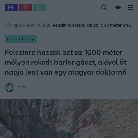
Legfrissebb
RTL Híradó
Fókusz
Sztárhírek
Randi
Celeb vagyok, me
#
Babits Marcella
#
Szellő István
#
Most Wanted
#
Gallusz Niko
Címlap
›
Baleset-bűnügy
›
Felszínre hozzák azt az 1000 méter mélyen rekedt barlangászt, akivel öt napja lent van egy magyar doktornő
Baleset-bűnügy
Felszínre hozzák azt az 1000 méter
mélyen rekedt barlangászt, akivel öt
napja lent van egy magyar doktornő
rtl.hu