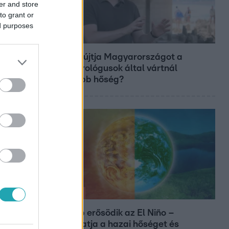
er and store
to grant or
ed purposes
Fókusz
Miért sújtja Magyarországot a
meteorológusok által vártnál
nagyobb hőség?
Időjárás
Tovább erősödik az El Niño –
fokozhatja a hazai hőséget és