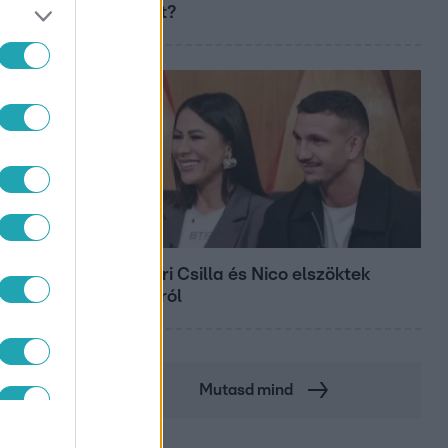
aszályt?
Bulvár
Megyeri Csilla és Nico elszöktek
otthonról
Mutasd mind