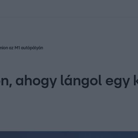
kolett
#
Időjárás
#
RTL műsor
#
Víz
#
Magyar Péter
#
Csillagjeg
amion az M1 autópályán
n, ahogy lángol egy