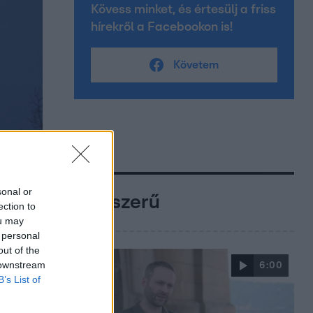
Kövess minket, és értesülj a friss
hírekről a Facebookon is!
Követem
sonal or
Népszerű
ection to
ou may
 personal
out of the
 downstream
6:00
B’s List of