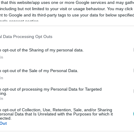
 that this website/app uses one or more Google services and may gath
including but not limited to your visit or usage behaviour. You may click 
 to Google and its third-party tags to use your data for below specifi
ogle consent section.
Link másolása
l Data Processing Opt Outs
o opt-out of the Sharing of my personal data.
In
o opt-out of the Sale of my Personal Data.
In
to opt-out of processing my Personal Data for Targeted
ing.
In
között legyen a Google-találatokban!
o opt-out of Collection, Use, Retention, Sale, and/or Sharing
ersonal Data that Is Unrelated with the Purposes for which it
lected.
Out