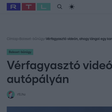
#
Babits Marcella
#
Szellő István
#
Most Wanted
#
Gallusz Ni
Címlap
›
Baleset-bűnügy
›
Vérfagyasztó videón, ahogy lángol egy k
Baleset-bűnügy
Vérfagyasztó videó
autópályán
rtl.hu