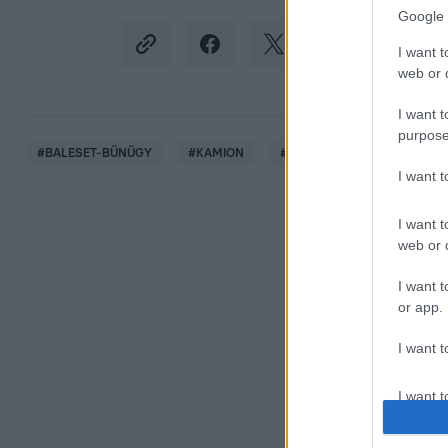
Google 
I want t
web or d
I want t
purpose
#
BALESET-BŰNÜGY
#
KAMION
#
TŰZ
#
M1
#
AUTÓ
I want 
I want t
web or d
I want t
or app.
I want t
I want t
authenti