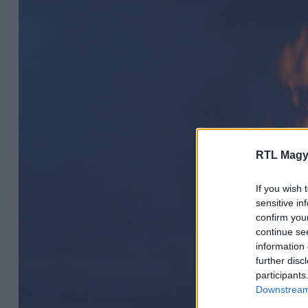
RTL Magy
If you wish 
sensitive in
confirm you
continue se
information 
further disc
participants
Downstream 