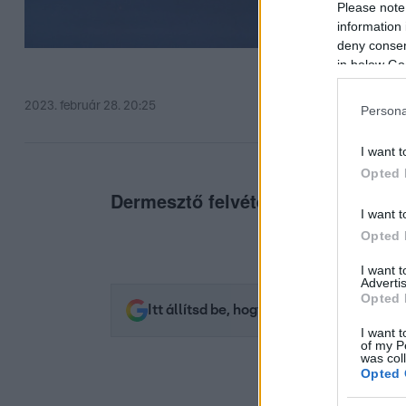
Please note
information 
deny consent
in below Go
2023. február 28. 20:25
Persona
I want t
Opted 
Dermesztő felvételek.
I want t
Opted 
I want 
Advertis
Opted 
Itt állítsd be, hogy az RTL.hu az elsők 
I want t
of my P
was col
Opted 