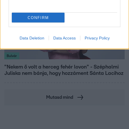
CONFIRM
Data Deletion
Data Access
Privacy Policy
Bulvár
"Nekem ő volt a herceg fehér lovon" - Széphalmi
Juliska nem bánja, hogy hozzáment Sánta Lacihoz
Mutasd mind