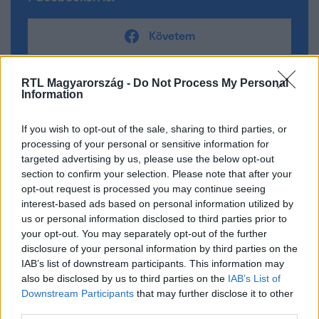
Követem
RTL Magyarország -
Do Not Process My Personal
Information
If you wish to opt-out of the sale, sharing to third parties, or
#
A KONYHAFŐNÖK JUNIOR
#
GASZTRONÓMIA
processing of your personal or sensitive information for
#
KONYHAFŐNÖK JUNIOR
#
RTLII
#
VAJDA PIERRE
targeted advertising by us, please use the below opt-out
section to confirm your selection. Please note that after your
#
FÖRDŐS ZÉ
#
BERNÁTH JÓZSEF
#
ISKOLAKEZDÉS
opt-out request is processed you may continue seeing
interest-based ads based on personal information utilized by
#
MENZA
#
KÉK CSAPAT
#
ZÖLD CSAPAT
us or personal information disclosed to third parties prior to
#
HEGEDŰS HANGA
#
STIEFVATER LENI
#
ÁCS CSABA
your opt-out. You may separately opt-out of the further
disclosure of your personal information by third parties on the
#
SZŐKE ZÁDOR
#
POLÁNYI JÁZMIN
IAB’s list of downstream participants. This information may
#
also be disclosed by us to third parties on the
VOLPER BOGLÁRKA
IAB’s List of
Downstream Participants
that may further disclose it to other
third parties.