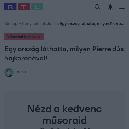
Legfrissebb
RTL Híradó
Fókusz
Sztárhírek
Randi
Celeb vagyok, me
#
Babits Marcella
#
Szellő István
#
Most Wanted
#
Gallusz Niko
Címlap
›
A Konyhafőnök Junior
›
Egy ország láthatta, milyen Pierre dús hajkoronával!
A Konyhafőnök Junior
Egy ország láthatta, milyen Pierre dús
hajkoronával!
rtl.hu
Nézd a kedvenc
műsoraid