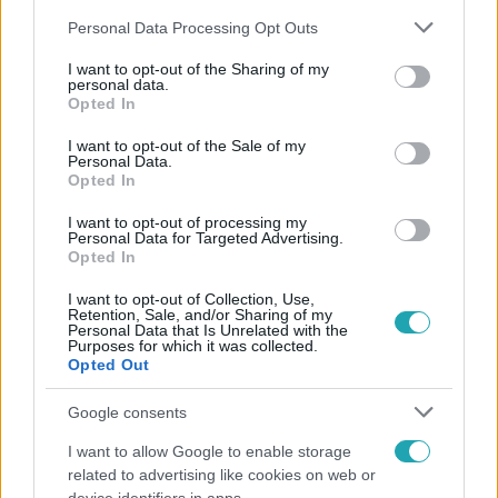
Please note that this website/app uses one or more Google
Personal Data Processing Opt Outs
services and may gather and store information including but
not limited to your visit or usage behaviour. You may click to
I want to opt-out of the Sharing of my
personal data.
grant or deny consent to Google and its third-party tags to
Opted In
use your data for below specified purposes in below Google
Népszerű
consent section.
I want to opt-out of the Sale of my
Personal Data.
Opted In
I want to opt-out of processing my
Personal Data for Targeted Advertising.
Opted In
I want to opt-out of Collection, Use,
Retention, Sale, and/or Sharing of my
Personal Data that Is Unrelated with the
Purposes for which it was collected.
Opted Out
Google consents
I want to allow Google to enable storage
Bulvár
related to advertising like cookies on web or
Bódi Guszti és Margó büszkén jelentették be: