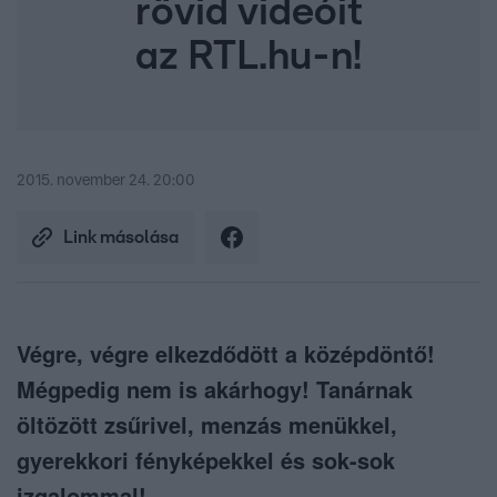
rövid videóit
az RTL.hu-n!
2015. november 24. 20:00
Link másolása
Végre, végre elkezdődött a középdöntő!
Mégpedig nem is akárhogy! Tanárnak
öltözött zsűrivel, menzás menükkel,
gyerekkori fényképekkel és sok-sok
izgalommal!