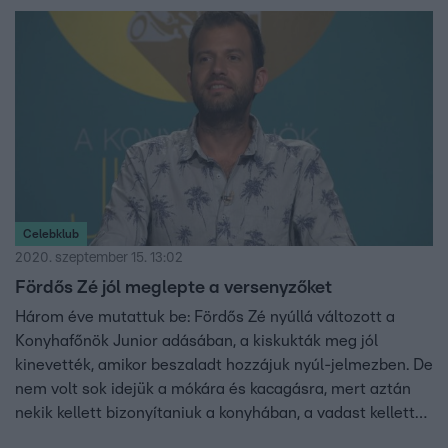
Celebklub
2020. szeptember 15. 13:02
Fördős Zé jól meglepte a versenyzőket
Három éve mutattuk be: Fördős Zé nyúllá változott a
Konyhafőnök Junior adásában, a kiskukták meg jól
kinevették, amikor beszaladt hozzájuk nyúl-jelmezben. De
nem volt sok idejük a mókára és kacagásra, mert aztán
nekik kellett bizonyítaniuk a konyhában, a vadast kellett
újragondolniuk.