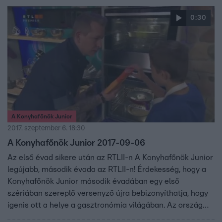
zsűri tagjainak: Sárközi Ákosnak, Wossala Rozinának,
0:30
Fördős Zének és természetesen a nézőknek, hogy fiatal
koruk ellenére is profi szakácsként tudnak főzni. Mindezt
rengeteg jókedvvel, huncutsággal és nagy adag
vidámsággal megfűszerezve.
A Konyhafőnök Junior
2017. szeptember 6. 18:30
A Konyhafőnök Junior 2017-09-06
Az első évad sikere után az RTLII-n A Konyhafőnök Junior
legújabb, második évada az RTLII-n! Érdekesség, hogy a
Konyhafőnök Junior második évadában egy első
szériában szereplő versenyző újra bebizonyíthatja, hogy
igenis ott a helye a gasztronómia világában. Az ország
egyik legnagyobb főzőshowjában újra 8 és 13 év közötti