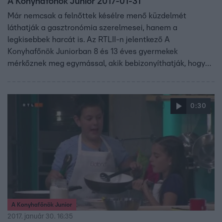
A Konyhafőnök Junior 2017-01-31
Már nemcsak a felnőttek késélre menő küzdelmét
láthatják a gasztronómia szerelmesei, hanem a
legkisebbek harcát is. Az RTLII-n jelentkező A
Konyhafőnök Juniorban 8 és 13 éves gyermekek
mérkőznek meg egymással, akik bebizonyíthatják, hogy
kortól függetlenül is lehet valakiből profi szakács. A
gyerekeknek sem lesz könnyű kenyérre kennie a zsűrit,
vagyis Fördős Zét, Bernáth Józsefet és Vajda Pierre-t.
0:30
A Konyhafőnök Junior
2017. január 30. 16:35