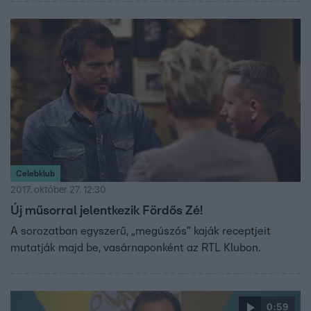
Celebklub
2017. október 27. 12:30
Új műsorral jelentkezik Fördős Zé!
A sorozatban egyszerű, „megúszós” kaják receptjeit
mutatják majd be, vasárnaponként az RTL Klubon.
0:59