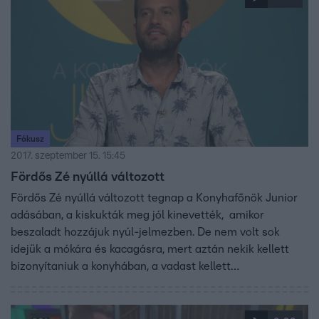
Fókusz
2017. szeptember 15. 15:45
Fördős Zé nyúllá változott
Fördős Zé nyúllá változott tegnap a Konyhafőnök Junior
adásában, a kiskukták meg jól kinevették, amikor
beszaladt hozzájuk nyúl-jelmezben. De nem volt sok
idejük a mókára és kacagásra, mert aztán nekik kellett
bizonyítaniuk a konyhában, a vadast kellett
újragondolniuk. A teljes adást ITT nézheti meg!