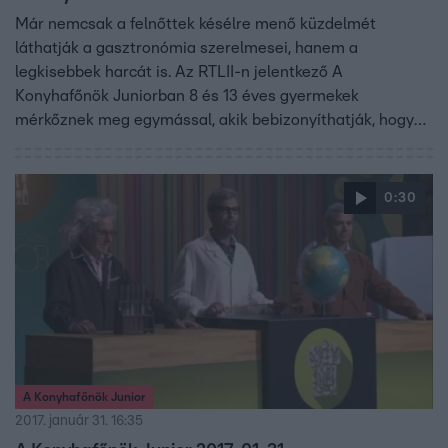
Már nemcsak a felnőttek késélre menő küzdelmét
láthatják a gasztronómia szerelmesei, hanem a
legkisebbek harcát is. Az RTLII-n jelentkező A
Konyhafőnök Juniorban 8 és 13 éves gyermekek
mérkőznek meg egymással, akik bebizonyíthatják, hogy
kortól függetlenül is lehet valakiből profi szakács. A
gyerekeknek sem lesz könnyű kenyérre kennie a zsűrit,
vagyis Fördős Zét, Bernáth Józsefet és Vajda Pierre-t.
0:30
A Konyhafőnök Junior
2017. január 31. 16:35