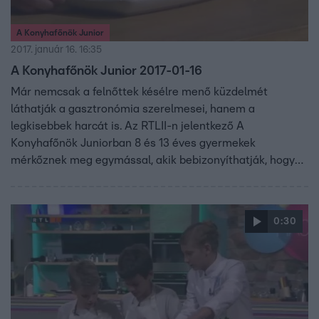
A Konyhafőnök Junior
2017. január 16. 16:35
A Konyhafőnök Junior 2017-01-16
Már nemcsak a felnőttek késélre menő küzdelmét
láthatják a gasztronómia szerelmesei, hanem a
legkisebbek harcát is. Az RTLII-n jelentkező A
Konyhafőnök Juniorban 8 és 13 éves gyermekek
mérkőznek meg egymással, akik bebizonyíthatják, hogy
kortól függetlenül is lehet valakiből profi szakács. A
gyerekeknek sem lesz könnyű kenyérre kennie a zsűrit,
vagyis Fördős Zét, Bernáth Józsefet és Vajda Pierre-t.
0:30