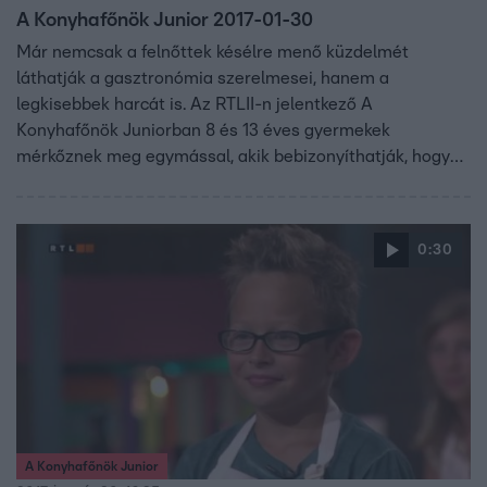
A Konyhafőnök Junior 2017-01-30
Már nemcsak a felnőttek késélre menő küzdelmét
láthatják a gasztronómia szerelmesei, hanem a
legkisebbek harcát is. Az RTLII-n jelentkező A
Konyhafőnök Juniorban 8 és 13 éves gyermekek
mérkőznek meg egymással, akik bebizonyíthatják, hogy
kortól függetlenül is lehet valakiből profi szakács. A
gyerekeknek sem lesz könnyű kenyérre kennie a zsűrit,
vagyis Fördős Zét, Bernáth Józsefet és Vajda Pierre-t.
0:30
A Konyhafőnök Junior