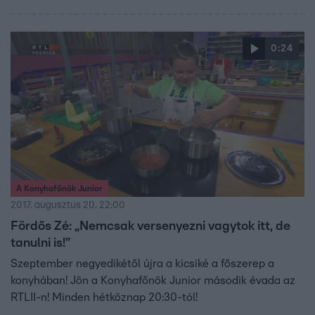
0:24
A Konyhafőnök Junior
2017. augusztus 20. 22:00
Fördős Zé: „Nemcsak versenyezni vagytok itt, de
tanulni is!”
Szeptember negyedikétől újra a kicsiké a főszerep a
konyhában! Jön a Konyhafőnök Junior második évada az
RTLII-n! Minden hétköznap 20:30-tól!