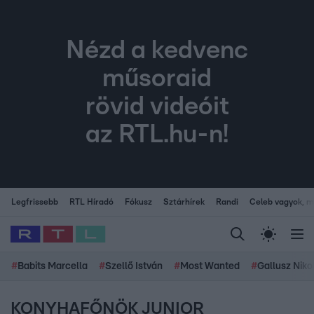
Nézd a kedvenc
műsoraid
rövid videóit
az RTL.hu-n!
Legfrissebb
RTL Híradó
Fókusz
Sztárhírek
Randi
Celeb vagyok, me
#
Babits Marcella
#
Szellő István
#
Most Wanted
#
Gallusz Niko
KONYHAFŐNÖK JUNIOR