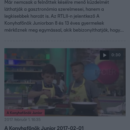
Már nemcsak a felnőttek késélre menő küzdelmét
láthatják a gasztronómia szerelmesei, hanem a
legkisebbek harcát is. Az RTLII-n jelentkező A
Konyhafőnök Juniorban 8 és 13 éves gyermekek
mérkőznek meg egymással, akik bebizonyíthatják, hogy
kortól függetlenül is lehet valakiből profi szakács. A
gyerekeknek sem lesz könnyű kenyérre kennie a zsűrit,
vagyis Fördős Zét, Bernáth Józsefet és Vajda Pierre-t.
0:30
A Konyhafőnök Junior
2017. február 1. 16:35
A Konyhafőnök Junior 2017-02-01