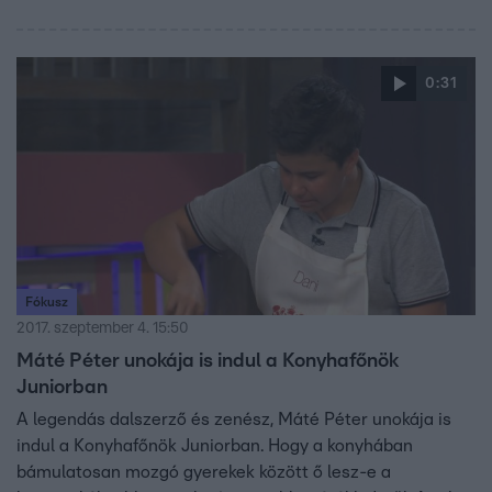
egyik legnagyobb főzőshowjában újra 8 és 13 év közötti
gyerekek kapnak lehetőséget arra, hogy bebizonyítsák a
zsűri tagjainak: Sárközi Ákosnak, Wossala Rozinának,
0:31
Fördős Zének és természetesen a nézőknek, hogy fiatal
koruk ellenére is profi szakácsként tudnak főzni. Mindezt
rengeteg jókedvvel, huncutsággal és nagy adag
vidámsággal megfűszerezve.
Fókusz
2017. szeptember 4. 15:50
Máté Péter unokája is indul a Konyhafőnök
Juniorban
A legendás dalszerző és zenész, Máté Péter unokája is
indul a Konyhafőnök Juniorban. Hogy a konyhában
bámulatosan mozgó gyerekek között ő lesz-e a