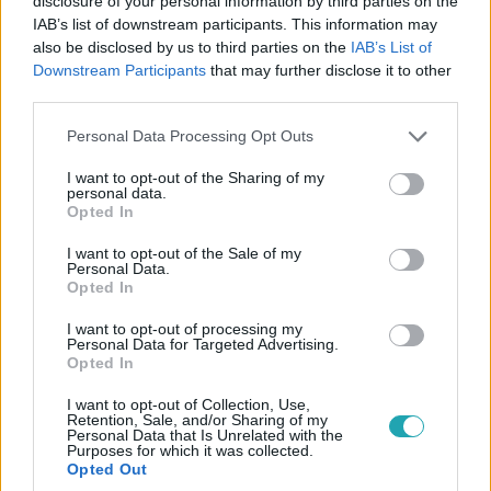
disclosure of your personal information by third parties on the
valakiből profi szakács. Mindezt rengeteg jókedvvel,
IAB’s list of downstream participants. This information may
gyermeki huncutsággal és nagy adag vidámsággal
also be disclosed by us to third parties on the
IAB’s List of
megfűszerezve.
Downstream Participants
that may further disclose it to other
third parties.
0:30
Please note that this website/app uses one or more Google
Personal Data Processing Opt Outs
services and may gather and store information including but
not limited to your visit or usage behaviour. You may click to
I want to opt-out of the Sharing of my
personal data.
grant or deny consent to Google and its third-party tags to
Opted In
use your data for below specified purposes in below Google
consent section.
I want to opt-out of the Sale of my
Personal Data.
Opted In
A Konyhafőnök Junior
I want to opt-out of processing my
Personal Data for Targeted Advertising.
2017. február 10. 16:35
Opted In
A Konyhafőnök Junior 2017-02-10
I want to opt-out of Collection, Use,
Már nemcsak a felnőttek késélre menő küzdelmét
Retention, Sale, and/or Sharing of my
Personal Data that Is Unrelated with the
láthatják a gasztronómia szerelmesei, hanem a
Purposes for which it was collected.
legkisebbek harcát is. Az RTLII-n jelentkező A
Opted Out
Konyhafőnök Juniorban 8 és 13 éves gyermekek