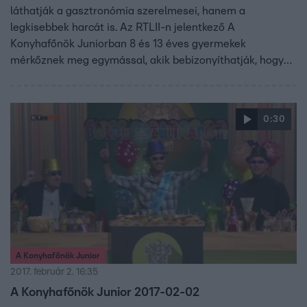
láthatják a gasztronómia szerelmesei, hanem a
legkisebbek harcát is. Az RTLII-n jelentkező A
Konyhafőnök Juniorban 8 és 13 éves gyermekek
mérkőznek meg egymással, akik bebizonyíthatják, hogy
kortól függetlenül is lehet valakiből profi szakács. A
gyerekeknek sem lesz könnyű kenyérre kennie a zsűrit,
vagyis Fördős Zét, Bernáth Józsefet és Vajda Pierre-t.
0:30
A Konyhafőnök Junior
2017. február 2. 16:35
A Konyhafőnök Junior 2017-02-02