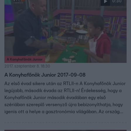
0:30
A Konyhafőnök Junior
2017. szeptember 8. 18:30
A Konyhafőnök Junior 2017-09-08
Az első évad sikere után az RTLII-n A Konyhafőnök Junior
legújabb, második évada az RTLII-n! Érdekesség, hogy a
Konyhafőnök Junior második évadában egy első
szériában szereplő versenyző újra bebizonyíthatja, hogy
igenis ott a helye a gasztronómia világában. Az ország
egyik legnagyobb főzőshowjában újra 8 és 13 év közötti
gyerekek kapnak lehetőséget arra, hogy bebizonyítsák a