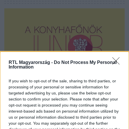
RTL Magyarország -
Do Not Process My Personal
Information
A Konyhafőnök Junior
2017. augusztus 17. 7:00
If you wish to opt-out of the sale, sharing to third parties, or
processing of your personal or sensitive information for
Szeptember 4-én indul a Konyhafőnök Junior
targeted advertising by us, please use the below opt-out
legújabb évada az RTLII-n!
section to confirm your selection. Please note that after your
Az első évad sikere után szeptember 4-én indul az RTLII-
opt-out request is processed you may continue seeing
n a Konyhafőnök Junior második évada. Az ország egyik
interest-based ads based on personal information utilized by
us or personal information disclosed to third parties prior to
legnagyobb főzőshowjában az apróságok kapnak esélyt
your opt-out. You may separately opt-out of the further
arra, hogy bebizonyíthassák: kortól függetlenül is lehet