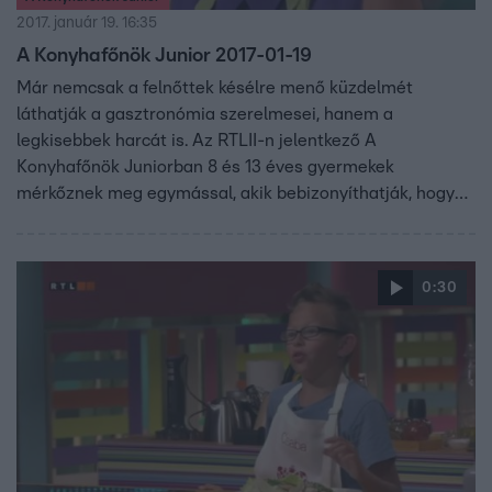
2017. január 19. 16:35
A Konyhafőnök Junior 2017-01-19
Már nemcsak a felnőttek késélre menő küzdelmét
láthatják a gasztronómia szerelmesei, hanem a
legkisebbek harcát is. Az RTLII-n jelentkező A
Konyhafőnök Juniorban 8 és 13 éves gyermekek
mérkőznek meg egymással, akik bebizonyíthatják, hogy
kortól függetlenül is lehet valakiből profi szakács. A
gyerekeknek sem lesz könnyű kenyérre kennie a zsűrit,
vagyis Fördős Zét, Bernáth Józsefet és Vajda Pierre-t.
0:30