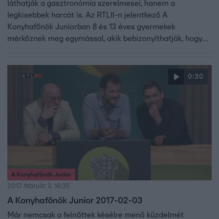
láthatják a gasztronómia szerelmesei, hanem a
legkisebbek harcát is. Az RTLII-n jelentkező A
Konyhafőnök Juniorban 8 és 13 éves gyermekek
mérkőznek meg egymással, akik bebizonyíthatják, hogy
kortól függetlenül is lehet valakiből profi szakács. A
gyerekeknek sem lesz könnyű kenyérre kennie a zsűrit,
vagyis Fördős Zét, Bernáth Józsefet és Vajda Pierre-t.
0:30
A Konyhafőnök Junior
2017. február 3. 16:35
A Konyhafőnök Junior 2017-02-03
Már nemcsak a felnőttek késélre menő küzdelmét