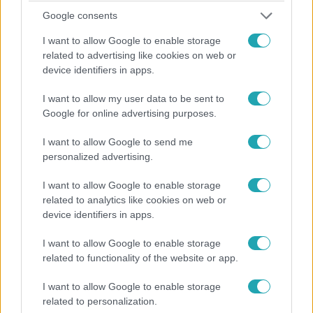
Google consents
mérkőznek meg egymással, akik bebizonyíthatják, hogy
kortól függetlenül is lehet valakiből profi szakács. A
I want to allow Google to enable storage
gyerekeknek sem lesz könnyű kenyérre kennie a zsűrit,
related to advertising like cookies on web or
vagyis Fördős Zét, Bernáth Józsefet és Vajda Pierre-t.
device identifiers in apps.
0:30
I want to allow my user data to be sent to
Google for online advertising purposes.
I want to allow Google to send me
personalized advertising.
I want to allow Google to enable storage
related to analytics like cookies on web or
device identifiers in apps.
A Konyhafőnök Junior
2017. február 9. 16:35
I want to allow Google to enable storage
A Konyhafőnök Junior 2017-02-09
related to functionality of the website or app.
Már nemcsak a felnőttek késélre menő küzdelmét
I want to allow Google to enable storage
láthatják a gasztronómia szerelmesei, hanem a
related to personalization.
legkisebbek harcát is. Az RTLII-n jelentkező A