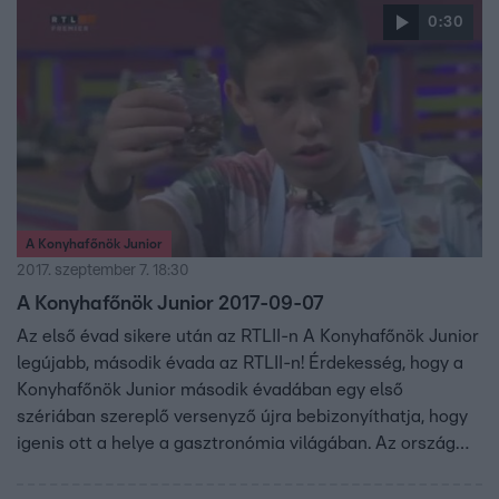
zsűri tagjainak: Sárközi Ákosnak, Wossala Rozinának,
0:30
Fördős Zének és természetesen a nézőknek, hogy fiatal
koruk ellenére is profi szakácsként tudnak főzni. Mindezt
rengeteg jókedvvel, huncutsággal és nagy adag
vidámsággal megfűszerezve.
A Konyhafőnök Junior
2017. szeptember 7. 18:30
A Konyhafőnök Junior 2017-09-07
Az első évad sikere után az RTLII-n A Konyhafőnök Junior
legújabb, második évada az RTLII-n! Érdekesség, hogy a
Konyhafőnök Junior második évadában egy első
szériában szereplő versenyző újra bebizonyíthatja, hogy
igenis ott a helye a gasztronómia világában. Az ország
egyik legnagyobb főzőshowjában újra 8 és 13 év közötti
gyerekek kapnak lehetőséget arra, hogy bebizonyítsák a