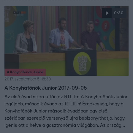
gyerekek kapnak lehetőséget arra, hogy bebizonyítsák a
zsűri tagjainak: Sárközi Ákosnak, Wossala Rozinának,
0:30
Fördős Zének és természetesen a nézőknek, hogy fiatal
koruk ellenére is profi szakácsként tudnak főzni. Mindezt
rengeteg jókedvvel, huncutsággal és nagy adag
vidámsággal megfűszerezve.
A Konyhafőnök Junior
2017. szeptember 5. 18:30
A Konyhafőnök Junior 2017-09-05
Az első évad sikere után az RTLII-n A Konyhafőnök Junior
legújabb, második évada az RTLII-n! Érdekesség, hogy a
Konyhafőnök Junior második évadában egy első
szériában szereplő versenyző újra bebizonyíthatja, hogy
igenis ott a helye a gasztronómia világában. Az ország
egyik legnagyobb főzőshowjában újra 8 és 13 év közötti