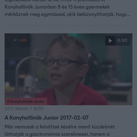
Konyhafőnök Juniorban 8 és 13 éves gyermekek
mérkőznek meg egymással, akik bebizonyíthatják, hogy
kortól függetlenül is lehet valakiből profi szakács. A
gyerekeknek sem lesz könnyű kenyérre kennie a zsűrit,
vagyis Fördős Zét, Bernáth Józsefet és Vajda Pierre-t.
0:30
A Konyhafőnök Junior
2017. február 7. 16:35
A Konyhafőnök Junior 2017-02-07
Már nemcsak a felnőttek késélre menő küzdelmét
láthatják a gasztronómia szerelmesei, hanem a