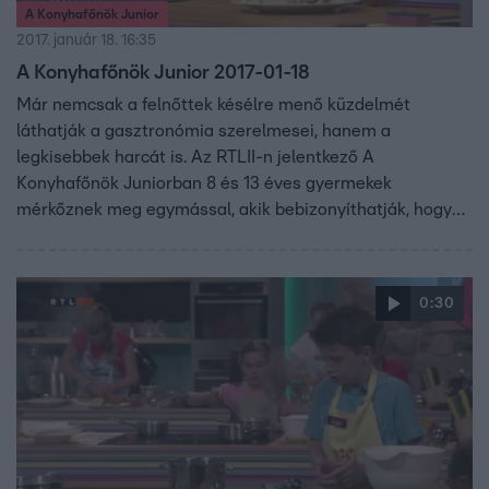
A Konyhafőnök Junior
2017. január 18. 16:35
A Konyhafőnök Junior 2017-01-18
Már nemcsak a felnőttek késélre menő küzdelmét
láthatják a gasztronómia szerelmesei, hanem a
legkisebbek harcát is. Az RTLII-n jelentkező A
Konyhafőnök Juniorban 8 és 13 éves gyermekek
mérkőznek meg egymással, akik bebizonyíthatják, hogy
kortól függetlenül is lehet valakiből profi szakács. A
gyerekeknek sem lesz könnyű kenyérre kennie a zsűrit,
vagyis Fördős Zét, Bernáth Józsefet és Vajda Pierre-t.
0:30