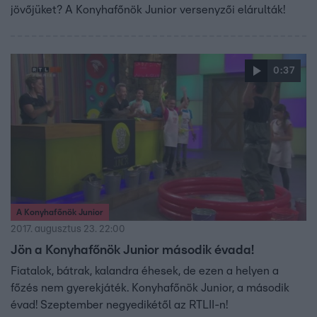
jövőjüket? A Konyhafőnök Junior versenyzői elárulták!
0:37
A Konyhafőnök Junior
2017. augusztus 23. 22:00
Jön a Konyhafőnök Junior második évada!
Fiatalok, bátrak, kalandra éhesek, de ezen a helyen a
főzés nem gyerekjáték. Konyhafőnök Junior, a második
évad! Szeptember negyedikétől az RTLII-n!