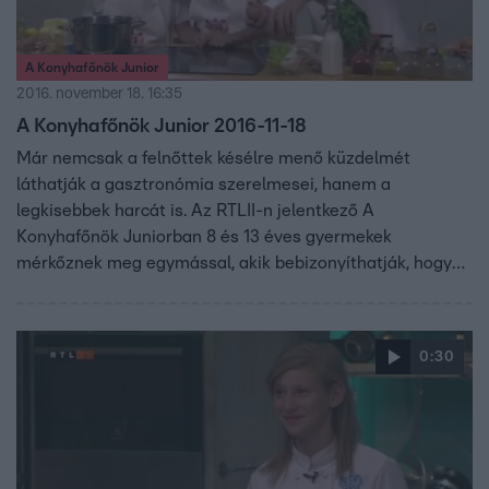
A Konyhafőnök Junior
2016. november 18. 16:35
A Konyhafőnök Junior 2016-11-18
Már nemcsak a felnőttek késélre menő küzdelmét
láthatják a gasztronómia szerelmesei, hanem a
legkisebbek harcát is. Az RTLII-n jelentkező A
Konyhafőnök Juniorban 8 és 13 éves gyermekek
mérkőznek meg egymással, akik bebizonyíthatják, hogy
kortól függetlenül is lehet valakiből profi szakács. A
gyerekeknek sem lesz könnyű kenyérre kennie a zsűrit,
vagyis Fördős Zét, Bernáth Józsefet és Vajda Pierre-t. A
0:30
Konyhafőnök Junior döntőjébe ketten, Hegedűs Hanga és
Stiefuater Leni jutottak. A döntősöknek egy
háromfogásos menüsor – előétel, főétel, desszert -
elkészítése a feladatuk, amihez segítséget is kapnak
korábbi versenytársaik személyében. A mai adásban