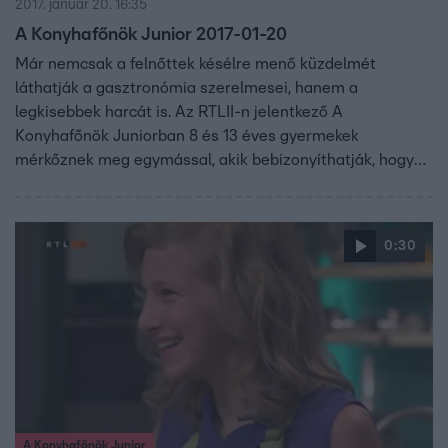
2017. január 20. 16:35
A Konyhafőnök Junior 2017-01-20
Már nemcsak a felnőttek késélre menő küzdelmét
láthatják a gasztronómia szerelmesei, hanem a
legkisebbek harcát is. Az RTLII-n jelentkező A
Konyhafőnök Juniorban 8 és 13 éves gyermekek
mérkőznek meg egymással, akik bebizonyíthatják, hogy
kortól függetlenül is lehet valakiből profi szakács. A
gyerekeknek sem lesz könnyű kenyérre kennie a zsűrit,
vagyis Fördős Zét, Bernáth Józsefet és Vajda Pierre-t.
0:30
A Konyhafőnök Junior