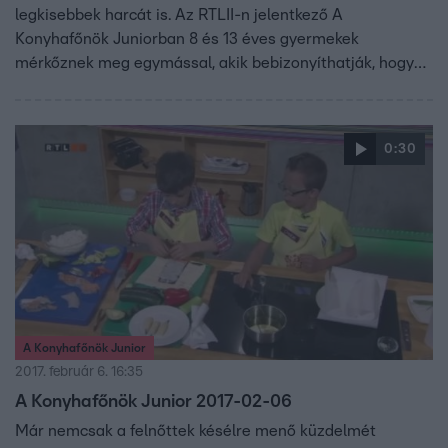
legkisebbek harcát is. Az RTLII-n jelentkező A
Konyhafőnök Juniorban 8 és 13 éves gyermekek
mérkőznek meg egymással, akik bebizonyíthatják, hogy
kortól függetlenül is lehet valakiből profi szakács. A
gyerekeknek sem lesz könnyű kenyérre kennie a zsűrit,
vagyis Fördős Zét, Bernáth Józsefet és Vajda Pierre-t.
0:30
A Konyhafőnök Junior
2017. február 6. 16:35
A Konyhafőnök Junior 2017-02-06
Már nemcsak a felnőttek késélre menő küzdelmét