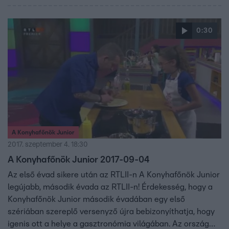
gyerekek kapnak lehetőséget arra, hogy bebizonyítsák a
zsűri tagjainak: Sárközi Ákosnak, Wossala Rozinának,
0:30
Fördős Zének és természetesen a nézőknek, hogy fiatal
koruk ellenére is profi szakácsként tudnak főzni. Mindezt
rengeteg jókedvvel, huncutsággal és nagy adag
vidámsággal megfűszerezve.
A Konyhafőnök Junior
2017. szeptember 4. 18:30
A Konyhafőnök Junior 2017-09-04
Az első évad sikere után az RTLII-n A Konyhafőnök Junior
legújabb, második évada az RTLII-n! Érdekesség, hogy a
Konyhafőnök Junior második évadában egy első
szériában szereplő versenyző újra bebizonyíthatja, hogy
igenis ott a helye a gasztronómia világában. Az ország