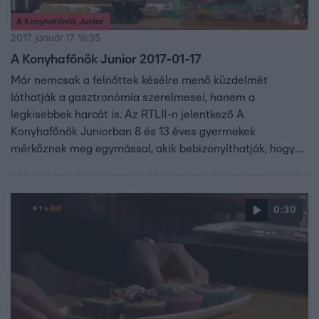
A Konyhafőnök Junior
2017. január 17. 16:35
A Konyhafőnök Junior 2017-01-17
Már nemcsak a felnőttek késélre menő küzdelmét
láthatják a gasztronómia szerelmesei, hanem a
legkisebbek harcát is. Az RTLII-n jelentkező A
Konyhafőnök Juniorban 8 és 13 éves gyermekek
mérkőznek meg egymással, akik bebizonyíthatják, hogy
kortól függetlenül is lehet valakiből profi szakács. A
gyerekeknek sem lesz könnyű kenyérre kennie a zsűrit,
vagyis Fördős Zét, Bernáth Józsefet és Vajda Pierre-t.
0:30