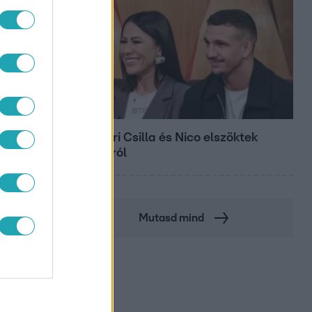
Bulvár
Megyeri Csilla és Nico elszöktek
otthonról
Mutasd mind