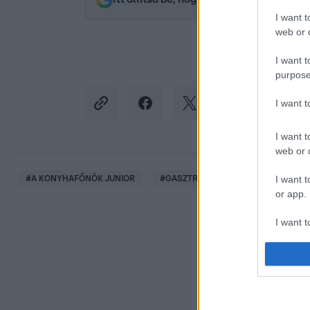
I want t
web or d
I want t
purpose
I want 
I want t
web or d
I want t
#
A KONYHAFŐNÖK JUNIOR
#
GASZTRONÓMIA
#
KONYHAFŐ
or app.
I want t
I want t
authenti