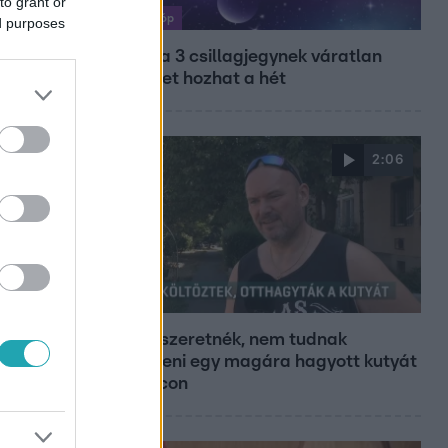
to grant or
Horoszkóp
ed purposes
Ennek a 3 csillagjegynek váratlan
sikereket hozhat a hét
2:06
Híradó
Hiába szeretnék, nem tudnak
kimenteni egy magára hagyott kutyát
Miskolcon