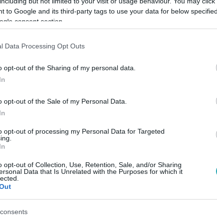
including but not limited to your visit or usage behaviour. You may click 
 to Google and its third-party tags to use your data for below specifi
ogle consent section.
Link másolása
l Data Processing Opt Outs
o opt-out of the Sharing of my personal data.
menő küzdelmét láthatják a gasztronómia
In
harcát is. Az RTLII-n jelentkező A
o opt-out of the Sale of my Personal Data.
éves gyermekek mérkőznek meg egymással,
In
függetlenül is lehet valakiből profi
to opt-out of processing my Personal Data for Targeted
ing.
könnyű kenyérre kennie a zsűrit, vagyis
In
jda Pierre-t.
o opt-out of Collection, Use, Retention, Sale, and/or Sharing
ersonal Data that Is Unrelated with the Purposes for which it
lected.
Out
consents
között legyen a Google-találatokban!