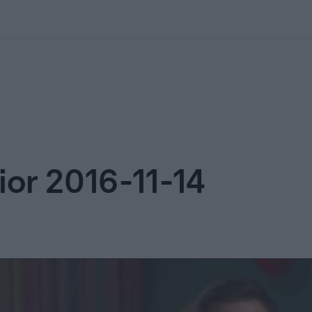
kolett
#
Időjárás
#
RTL műsor
#
Víz
#
Magyar Péter
#
Csillagjeg
or 2016-11-14