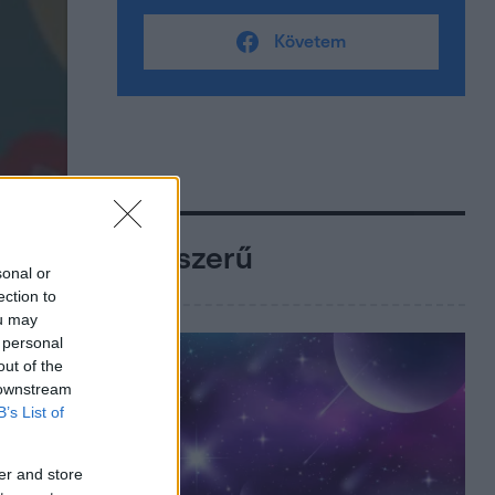
Követem
Népszerű
sonal or
ection to
ou may
 personal
out of the
 downstream
B’s List of
er and store