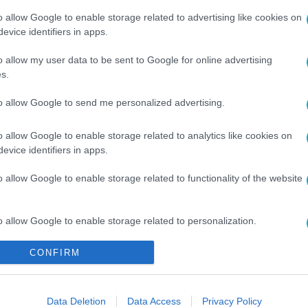
o allow Google to enable storage related to advertising like cookies on
evice identifiers in apps.
o allow my user data to be sent to Google for online advertising
s.
to allow Google to send me personalized advertising.
o allow Google to enable storage related to analytics like cookies on
evice identifiers in apps.
o allow Google to enable storage related to functionality of the website
NÖK JUNIOR
#
RTLII
o allow Google to enable storage related to personalization.
CONFIRM
o allow Google to enable storage related to security, including
cation functionality and fraud prevention, and other user protection.
Data Deletion
Data Access
Privacy Policy