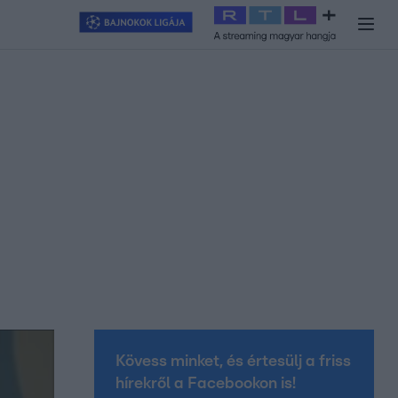
y
#
RTL+
#
Exek csatája 2026
#
Celeb vagyok, ments ki innen
#
H
Kövess minket, és értesülj a friss
hírekről a Facebookon is!