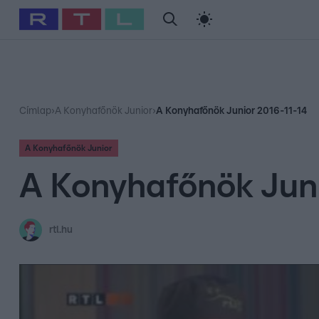
#
Babits Marcella
#
Szellő István
#
Most Wanted
#
Gallusz Ni
Címlap
›
A Konyhafőnök Junior
›
A Konyhafőnök Junior 2016-11-14
A Konyhafőnök Junior
A Konyhafőnök Juni
rtl.hu