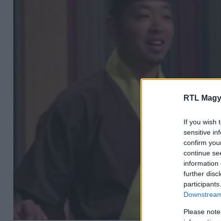
RTL Magy
If you wish 
sensitive in
confirm you
continue se
information 
further disc
participants
Downstream 
Please note