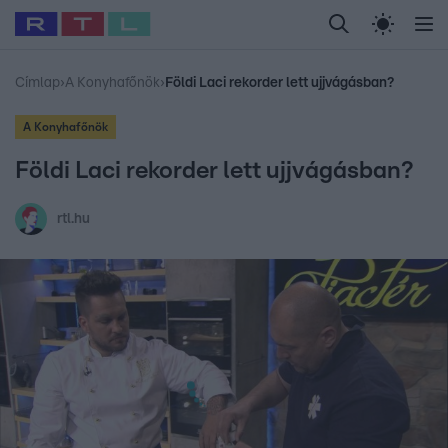
Legfrissebb
RTL Híradó
Fókusz
Sztárhírek
Randi
Celeb vagyok, me
#
Babits Marcella
#
Szellő István
#
Most Wanted
#
Gallusz Niko
Címlap
›
A Konyhafőnök
›
Földi Laci rekorder lett ujjvágásban?
A Konyhafőnök
Földi Laci rekorder lett ujjvágásban?
rtl.hu