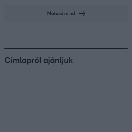
Mutasd mind
Címlapról ajánljuk