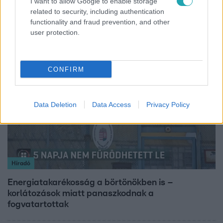
I want to allow Google to enable storage
related to security, including authentication
Átvonul a hidegfront az országon – így alakul a
functionality and fraud prevention, and other
hőmérséklet a hét második felében
user protection.
2:46
CONFIRM
Data Deletion
Data Access
Privacy Policy
Híradó
Energiatakarékosság a börtönökben is –
korlátozások miatt panaszkodnak a
fogvatartottak