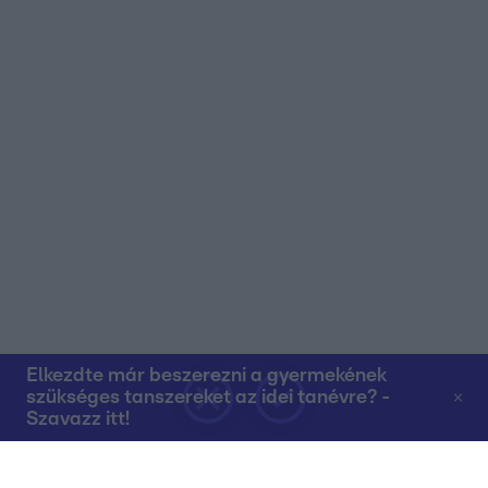
Elkezdte már beszerezni a gyermekének
szükséges tanszereket az idei tanévre? -
Szavazz itt!