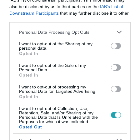
IAB’s list of downstream participants. This information may
#
SÁRKÖZI ÁKOS
#
GASZTRONÓMIA
#
RÁCZ JENŐ
also be disclosed by us to third parties on the
IAB’s List of
Downstream Participants
that may further disclose it to other
#
FŐZÉS
#
FÖLDI LÁSZLÓ
#
SÉRÜLÉS
#
UJJ
third parties.
#
VÁGÁS
Please note that this website/app uses one or more Google
Personal Data Processing Opt Outs
services and may gather and store information including but
not limited to your visit or usage behaviour. You may click to
I want to opt-out of the Sharing of my
personal data.
grant or deny consent to Google and its third-party tags to
Opted In
use your data for below specified purposes in below Google
consent section.
I want to opt-out of the Sale of my
Personal Data.
Opted In
Népszerű
I want to opt-out of processing my
Personal Data for Targeted Advertising.
Opted In
I want to opt-out of Collection, Use,
Retention, Sale, and/or Sharing of my
Personal Data that Is Unrelated with the
Purposes for which it was collected.
Opted Out