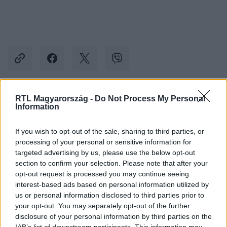
RTL Magyarország -
Do Not Process My Personal
Kövess minket, és értesülj a friss hírekről a
Information
Facebookon is!
If you wish to opt-out of the sale, sharing to third parties, or
processing of your personal or sensitive information for
Követem
targeted advertising by us, please use the below opt-out
section to confirm your selection. Please note that after your
opt-out request is processed you may continue seeing
interest-based ads based on personal information utilized by
us or personal information disclosed to third parties prior to
your opt-out. You may separately opt-out of the further
#
A KONYHAFŐNÖK
#
VIDEÓ
#
ADÁSRÉSZLETEK
disclosure of your personal information by third parties on the