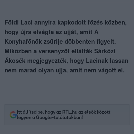
Földi Laci annyira kapkodott főzés közben,
hogy újra elvágta az ujját, amit A
Konyhafőnök zsűrije döbbenten figyelt.
Miközben a versenyzőt ellátták Sárközi
Ákosék megjegyezték, hogy Lacinak lassan
nem marad olyan ujja, amit nem vágott el.
Itt állítsd be, hogy az RTL.hu az elsők között
legyen a Google-találatokban!