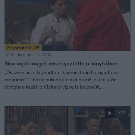
A Konyhafőnök VIP
2020. december 14. 22:10
Sisa saját magát veszélyeztette a konyhában
„Össze-vissza kapkodtam, borzasztóan haragudtam
magamra!” - bosszankodott a színésznő, aki miután
elvágta a kezét, a tűzforró vízbe is belenyúlt…
1:22