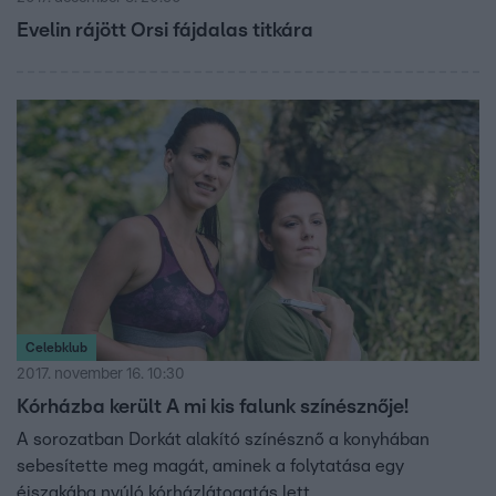
Evelin rájött Orsi fájdalas titkára
Celebklub
2017. november 16. 10:30
Kórházba került A mi kis falunk színésznője!
A sorozatban Dorkát alakító színésznő a konyhában
sebesítette meg magát, aminek a folytatása egy
éjszakába nyúló kórházlátogatás lett.