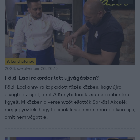
A Konyhafőnök
2023. szeptember 26. 20:15
Földi Laci rekorder lett ujjvágásban?
Földi Laci annyira kapkodott főzés közben, hogy újra
elvágta az ujját, amit A Konyhafőnök zsűrije döbbenten
figyelt. Miközben a versenyzőt ellátták Sárközi Ákosék
megjegyezték, hogy Lacinak lassan nem marad olyan ujja,
amit nem vágott el.