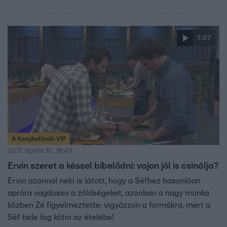
1:07
A Konyhafőnök VIP
2017. április 10. 18:40
Ervin szeret a késsel bíbelődni: vajon jól is csinálja?
Ervin azonnal neki is látott, hogy a Séfhez hasonlóan
apróra vagdossa a zöldségeket, azonban a nagy munka
közben Zé figyelmeztette: vigyázzon a formákra, mert a
Séf bele fog kötni az ételébe!