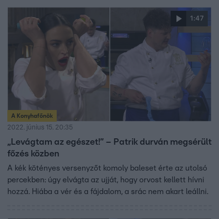
1:47
A Konyhafőnök
2022. június 15. 20:35
„Levágtam az egészet!” – Patrik durván megsérült
főzés közben
A kék kötényes versenyzőt komoly baleset érte az utolsó
percekben: úgy elvágta az ujját, hogy orvost kellett hívni
hozzá. Hiába a vér és a fájdalom, a srác nem akart leállni.