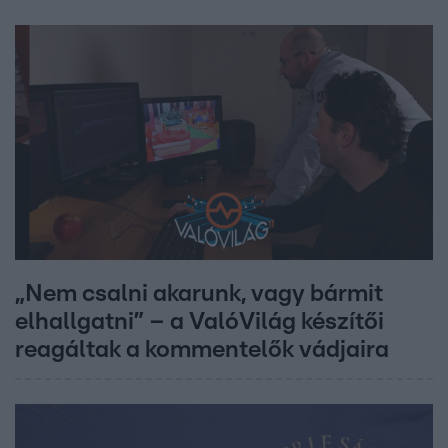
„Nem csalni akarunk, vagy bármit
elhallgatni” – a ValóVilág készítői
reagáltak a kommentelők vádjaira