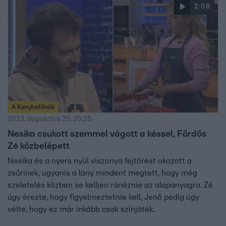
2:08
A Konyhafőnök
2023. augusztus 25. 20:25
Nesika csukott szemmel vágott a késsel, Fördős
Zé közbelépett
Nesika és a nyers nyúl viszonya fejtörést okozott a
zsűrinek, ugyanis a lány mindent megtett, hogy még
szeletelés közben se kelljen ránéznie az alapanyagra. Zé
úgy érezte, hogy figyelmeztetnie kell, Jenő pedig úgy
vélte, hogy ez már inkább csak színjáték.