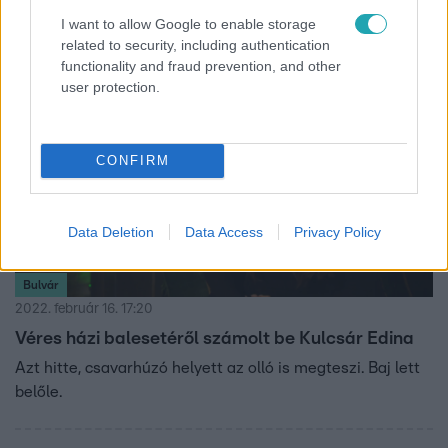
környezetben levágottak.
I want to allow Google to enable storage
related to security, including authentication
functionality and fraud prevention, and other
user protection.
CONFIRM
Data Deletion
Data Access
Privacy Policy
Bulvár
2022. február 16. 17:20
Véres házi balesetéről számolt be Kulcsár Edina
Azt hitte, csavarhúzó helyett az olló is megteszi. Baj lett
belőle.