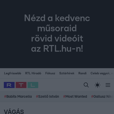
Nézd a kedvenc
műsoraid
rövid videóit
az RTL.hu-n!
Legfrissebb
RTL Híradó
Fókusz
Sztárhírek
Randi
Celeb vagyok, me
#
Babits Marcella
#
Szellő István
#
Most Wanted
#
Gallusz Niko
VÁGÁS