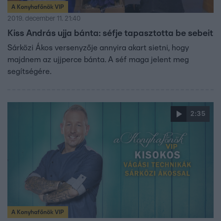
A Konyhafőnök VIP
2019. december 11. 21:40
Kiss András ujja bánta: séfje tapasztotta be sebeit
Sárközi Ákos versenyzője annyira akart sietni, hogy
majdnem az ujjperce bánta. A séf maga jelent meg
segítségére.
2:35
A Konyhafőnök VIP