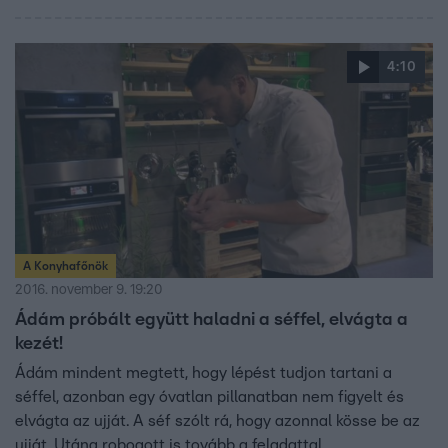
4:10
A Konyhafőnök
2016. november 9. 19:20
Ádám próbált együtt haladni a séffel, elvágta a
kezét!
Ádám mindent megtett, hogy lépést tudjon tartani a
séffel, azonban egy óvatlan pillanatban nem figyelt és
elvágta az ujját. A séf szólt rá, hogy azonnal kösse be az
ujját. Utána robogott is tovább a feladattal.