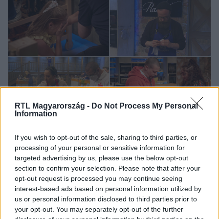
RTL Magyarország -
Do Not Process My Personal
A Konyhafőnök
Information
2022. május 10. 14:44
TOP10 – Ezek voltak a Konyhafőnök legdurvább
If you wish to opt-out of the sale, sharing to third parties, or
sérülései
processing of your personal or sensitive information for
targeted advertising by us, please use the below opt-out
Elvágott ujjak, megégetett vagy éppen leforrázott kezek,
section to confirm your selection. Please note that after your
a pultok mögött csúszkáló és ájulással küzdő versenyzők
opt-out request is processed you may continue seeing
– mindegyik megtörtént a gasztroreality konyhájában. Az
interest-based ads based on personal information utilized by
idő rohamtempójú múlása és az ezzel párhuzamosan
us or personal information disclosed to third parties prior to
elmérgesedő pánik nagyon sokszor sérülésekkel lepte
your opt-out. You may separately opt-out of the further
meg a hobbi szakácsokat. Nézzük most ezek közül a