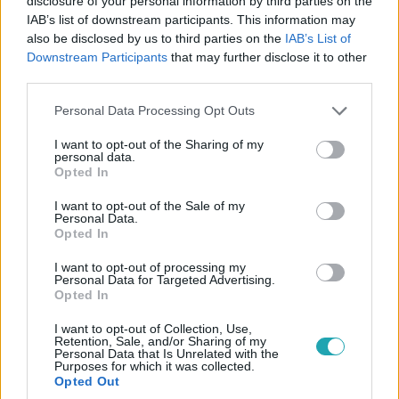
disclosure of your personal information by third parties on the
IAB’s list of downstream participants. This information may
legemlékezetesebb pillanatokat!
also be disclosed by us to third parties on the
IAB’s List of
2:53
Downstream Participants
that may further disclose it to other
third parties.
Please note that this website/app uses one or more Google
Personal Data Processing Opt Outs
services and may gather and store information including but
not limited to your visit or usage behaviour. You may click to
I want to opt-out of the Sharing of my
personal data.
grant or deny consent to Google and its third-party tags to
Opted In
use your data for below specified purposes in below Google
consent section.
I want to opt-out of the Sale of my
Personal Data.
Opted In
A Konyhafőnök
2022. május 6. 20:25
I want to opt-out of processing my
Personal Data for Targeted Advertising.
Beát durva baleset érte: A séfek hoztak vissza a
Opted In
versenybe
A háziasszony apait-anyait beleadott a főzésbe, de a
I want to opt-out of Collection, Use,
Retention, Sale, and/or Sharing of my
nagy kapkodás miatt a mentős kezei között végezte.
Personal Data that Is Unrelated with the
Purposes for which it was collected.
Szerencsére, sikerült elállítani a vérzést az ujján, és
Opted Out
visszafuthatott a konyhapult mögé, ahol később se