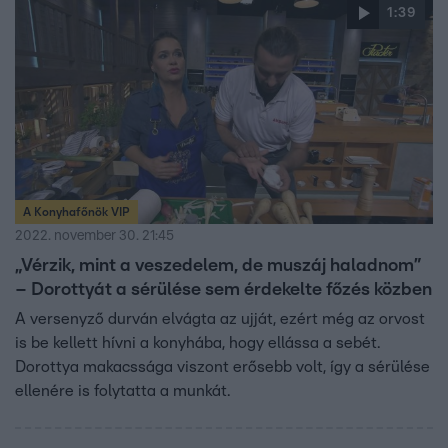
1:39
A Konyhafőnök VIP
2022. november 30. 21:45
„Vérzik, mint a veszedelem, de muszáj haladnom”
– Dorottyát a sérülése sem érdekelte főzés közben
A versenyző durván elvágta az ujját, ezért még az orvost
is be kellett hívni a konyhába, hogy ellássa a sebét.
Dorottya makacssága viszont erősebb volt, így a sérülése
ellenére is folytatta a munkát.