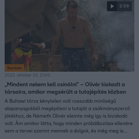
2:59
Survivor
2023. október 20. 21:00
„Mindent nekem kell csinálni” – Olivér kiakadt a
társaira, amikor megsérült a tutajépítés közben
A Buhawi törzs kénytelen volt rosszabb minőségű
alapanyagokból megépíteni a tutaját a zsákmányszerző
játékhoz, de Németh Olivér eleinte még így is bizakodó
volt. Ám amikor látta, hogy minden próbálkozása ellenére
sem a tervei szerint mennek a dolgok, és még meg is
sérült, nem bírta már tovább magában tartani az