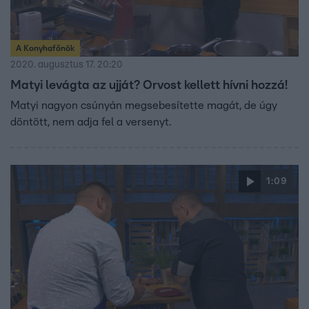
A Konyhafőnök
2020. augusztus 17. 20:20
Matyi levágta az ujját? Orvost kellett hívni hozzá!
Matyi nagyon csúnyán megsebesítette magát, de úgy
döntött, nem adja fel a versenyt.
1:09