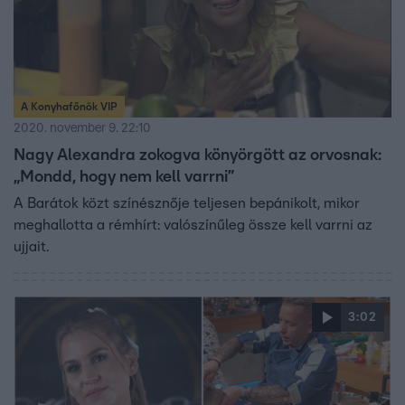
A Konyhafőnök VIP
2020. november 9. 22:10
Nagy Alexandra zokogva könyörgött az orvosnak:
„Mondd, hogy nem kell varrni”
A Barátok közt színésznője teljesen bepánikolt, mikor
meghallotta a rémhírt: valószínűleg össze kell varrni az
ujjait.
3:02