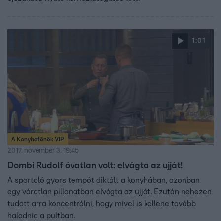
1:01
A Konyhafőnök VIP
2017. november 3. 19:45
Dombi Rudolf óvatlan volt: elvágta az ujját!
A sportoló gyors tempót diktált a konyhában, azonban
egy váratlan pillanatban elvágta az ujját. Ezután nehezen
tudott arra koncentrálni, hogy mivel is kellene tovább
haladnia a pultban.