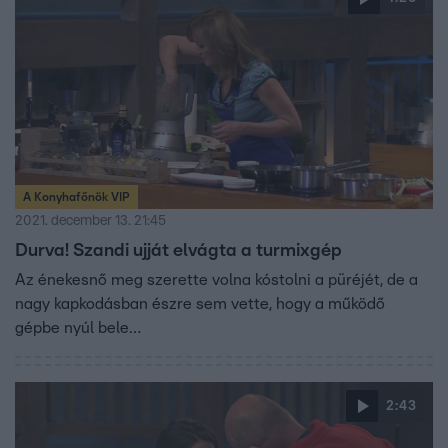
A Konyhafőnök VIP
2021. december 13. 21:45
Durva! Szandi ujját elvágta a turmixgép
Az énekesnő meg szerette volna kóstolni a püréjét, de a
nagy kapkodásban észre sem vette, hogy a működő
gépbe nyúl bele…
2:43