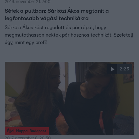
2019. november 21. 7:00
Séfek a pultban: Sárközi Ákos megtanít a
legfontosabb vágási technikákra
Sárközi Ákos kést ragadott és pár répát, hogy
megmutathasson nektek pár hasznos technikát. Szeletelj
úgy, mint egy profi!
2:25
Éjjel-Nappal Budapest
2017. december 8. 20:50