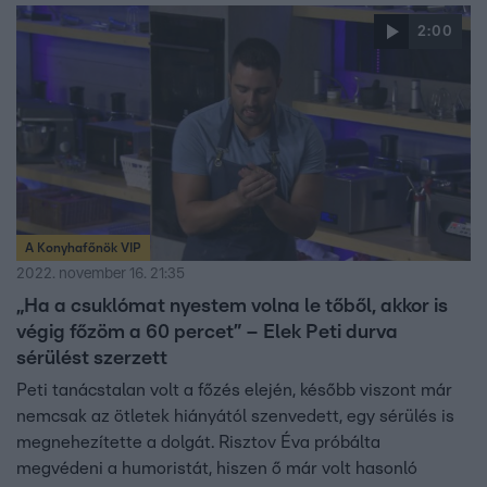
2:00
A Konyhafőnök VIP
2022. november 16. 21:35
„Ha a csuklómat nyestem volna le tőből, akkor is
végig főzöm a 60 percet” – Elek Peti durva
sérülést szerzett
Peti tanácstalan volt a főzés elején, később viszont már
nemcsak az ötletek hiányától szenvedett, egy sérülés is
megnehezítette a dolgát. Risztov Éva próbálta
megvédeni a humoristát, hiszen ő már volt hasonló