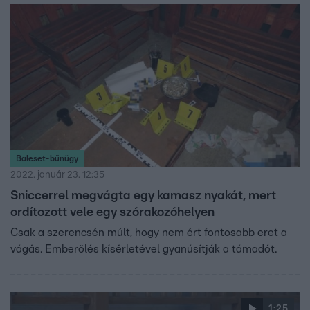
Baleset-bűnügy
2022. január 23. 12:35
Sniccerrel megvágta egy kamasz nyakát, mert
ordítozott vele egy szórakozóhelyen
Csak a szerencsén múlt, hogy nem ért fontosabb eret a
vágás. Emberölés kísérletével gyanúsítják a támadót.
1:25