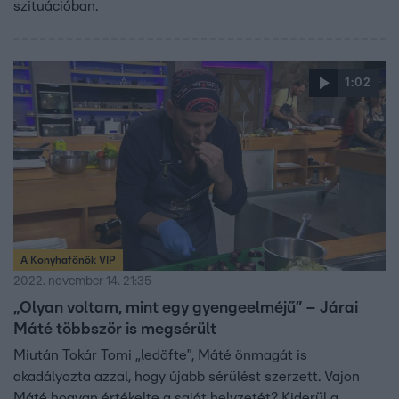
szituációban.
1:02
A Konyhafőnök VIP
2022. november 14. 21:35
„Olyan voltam, mint egy gyengeelméjű” – Járai
Máté többször is megsérült
Miután Tokár Tomi „ledöfte”, Máté önmagát is
akadályozta azzal, hogy újabb sérülést szerzett. Vajon
Máté hogyan értékelte a saját helyzetét? Kiderül a