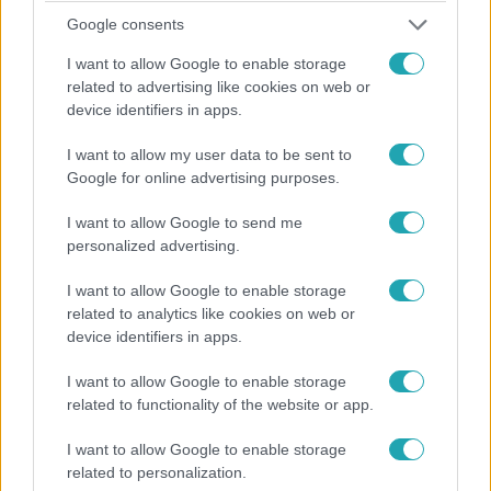
maradt egyedül, hiszen a séfek többször is megnézték,
Google consents
hogy van.
I want to allow Google to enable storage
related to advertising like cookies on web or
device identifiers in apps.
I want to allow my user data to be sent to
Google for online advertising purposes.
I want to allow Google to send me
personalized advertising.
I want to allow Google to enable storage
related to analytics like cookies on web or
Tudomány-Tech
device identifiers in apps.
2022. március 25. 17:18
I want to allow Google to enable storage
Tudományos kutatás készült arról, hogy a tehenek
related to functionality of the website or app.
mekkora stresszt élnek át leölésük előtt
A háztáji környezetben megölt marhák is majdnem annyi
I want to allow Google to enable storage
related to personalization.
kortizolt termelnek haláluk előtt, mint a nagyipari