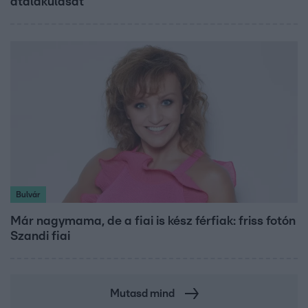
átalakulását
Bulvár
Már nagymama, de a fiai is kész férfiak: friss fotón
Szandi fiai
Mutasd mind