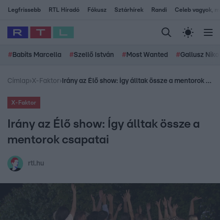
Legfrissebb
RTL Híradó
Fókusz
Sztárhírek
Randi
Celeb vagyok, me
#
Babits Marcella
#
Szellő István
#
Most Wanted
#
Gallusz Niko
Címlap
›
X-Faktor
›
Irány az Élő show: Így álltak össze a mentorok csapatai
X-Faktor
Irány az Élő show: Így álltak össze a
mentorok csapatai
rtl.hu