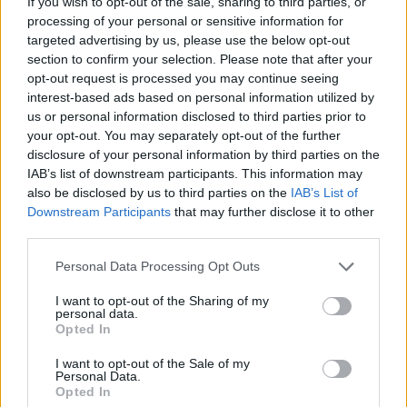
If you wish to opt-out of the sale, sharing to third parties, or
processing of your personal or sensitive information for
targeted advertising by us, please use the below opt-out
section to confirm your selection. Please note that after your
opt-out request is processed you may continue seeing
interest-based ads based on personal information utilized by
us or personal information disclosed to third parties prior to
your opt-out. You may separately opt-out of the further
Kövess minket, és értesülj a friss hírekről a
disclosure of your personal information by third parties on the
Facebookon is!
IAB’s list of downstream participants. This information may
also be disclosed by us to third parties on the
IAB’s List of
Downstream Participants
that may further disclose it to other
Követem
third parties.
Please note that this website/app uses one or more Google
Personal Data Processing Opt Outs
services and may gather and store information including but
not limited to your visit or usage behaviour. You may click to
I want to opt-out of the Sharing of my
personal data.
grant or deny consent to Google and its third-party tags to
Opted In
use your data for below specified purposes in below Google
#
X-FAKTOR
#
11.ÉVAD
#
ADÁSRÉSZLETEK
consent section.
I want to opt-out of the Sale of my
#
BYEALEX
#
HERCEG ERIKA
#
GÁSPÁR LACI
Personal Data.
Opted In
#
PUSKÁS PETI
#
MENTORHÁZ
#
CSAPAT