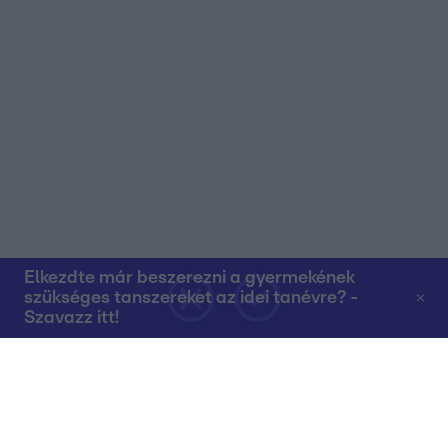
Elkezdte már beszerezni a gyermekének
szükséges tanszereket az idei tanévre? -
Szavazz itt!