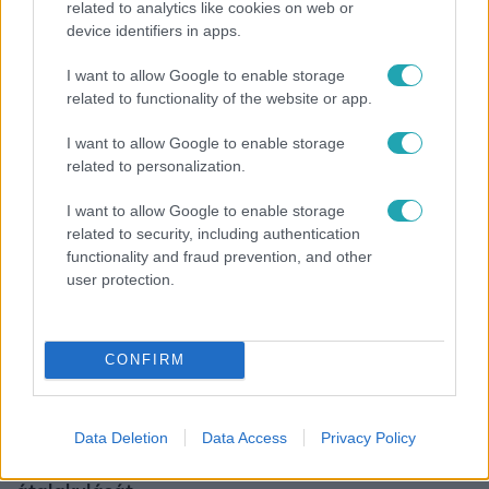
related to analytics like cookies on web or
device identifiers in apps.
Bulvár
I want to allow Google to enable storage
Veréb Tamás és felesége nagy bejelentést tettek
related to functionality of the website or app.
I want to allow Google to enable storage
related to personalization.
7:02
I want to allow Google to enable storage
related to security, including authentication
functionality and fraud prevention, and other
user protection.
CONFIRM
Reggeli
Data Deletion
Data Access
Privacy Policy
19 évesen nyert modellversenyt Heidi Klum –
szakértő elemzi a szupermodell évtizedes