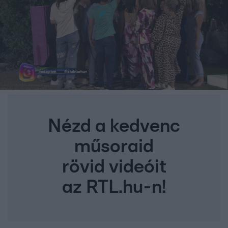
Nézd a kedvenc
műsoraid
rövid videóit
az RTL.hu-n!