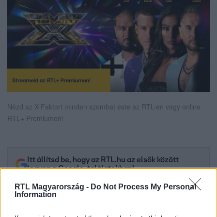
Nézd az X-Faktort minden szombat este az RTL-en vagy online
RTL+ Premiumon!
Itt állítsd be, hogy az RTL.hu az elsők között
legyen a Google-találatokban!
RTL Magyarország -
Do Not Process My Personal
Information