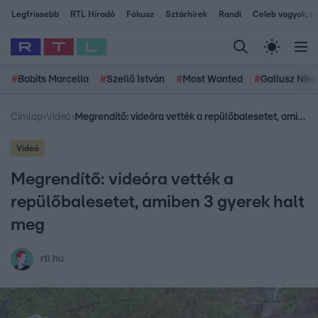
Legfrissebb
RTL Híradó
Fókusz
Sztárhírek
Randi
Celeb vagyok, me
#
Babits Marcella
#
Szellő István
#
Most Wanted
#
Gallusz Niko
Címlap
›
Videó
›
Megrendítő: videóra vették a repülőbalesetet, amiben 3 gyerek halt meg
Videó
Megrendítő: videóra vették a
repülőbalesetet, amiben 3 gyerek halt
meg
rtl.hu