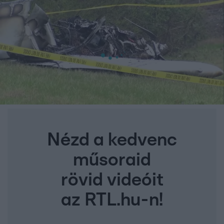
Nézd a kedvenc
műsoraid
rövid videóit
az RTL.hu-n!