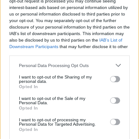
opt-out request is processed you may continue seeing
interest-based ads based on personal information utilized by
us or personal information disclosed to third parties prior to
Kövess minket, és értesülj a friss hírekről a
your opt-out. You may separately opt-out of the further
disclosure of your personal information by third parties on the
Facebookon is!
IAB’s list of downstream participants. This information may
also be disclosed by us to third parties on the
IAB’s List of
Követem
Downstream Participants
that may further disclose it to other
third parties.
Please note that this website/app uses one or more Google
Personal Data Processing Opt Outs
services and may gather and store information including but
not limited to your visit or usage behaviour. You may click to
I want to opt-out of the Sharing of my
personal data.
grant or deny consent to Google and its third-party tags to
Opted In
#
VIDEÓ
#
NASHVILLE
#
REPÜLŐGÉP
#
BALESET
use your data for below specified purposes in below Google
consent section.
#
LEZUHANT
I want to opt-out of the Sale of my
Personal Data.
Opted In
I want to opt-out of processing my
Personal Data for Targeted Advertising.
Opted In