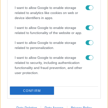
I want to allow Google to enable storage
related to analytics like cookies on web or
device identifiers in apps.
I want to allow Google to enable storage
related to functionality of the website or app.
Bulvár
I want to allow Google to enable storage
Bódi Guszti és Margó büszkén jelentették be:
related to personalization.
megvan a család első diplomása
I want to allow Google to enable storage
related to security, including authentication
functionality and fraud prevention, and other
user protection.
CONFIRM
Data Deletion
Data Access
Privacy Policy