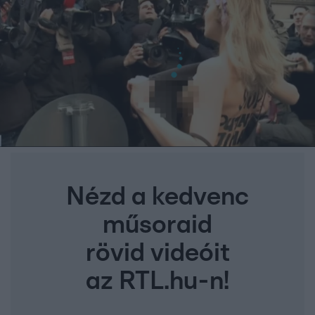
Nézd a kedvenc
műsoraid
rövid videóit
az RTL.hu-n!