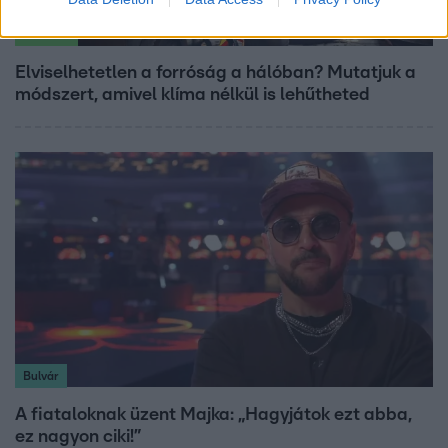
Életmód
Elviselhetetlen a forróság a hálóban? Mutatjuk a
módszert, amivel klíma nélkül is lehűtheted
Bulvár
A fiataloknak üzent Majka: „Hagyjátok ezt abba,
ez nagyon ciki!”