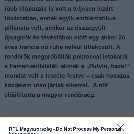
több tiltakozás is volt a teljesen lezárt
fővárosban, ennek egyik emblematikus
pillanata volt, amikor az összegyűlt
újságírók és tévéstábok előtt egy akkor 26
éves francia nő ruha nélkül tiltakozott. A
rendőrök megpróbálták pokróccal letakarni
a Femen-aktivistát, akinek a „Putyin, haza!”
mondat volt a testére festve – csak hosszas
közdelem után jártak sikerrel. A nőt
előállította a magyar rendőrség.
RTL Magyarország -
Do Not Process My Personal
Information