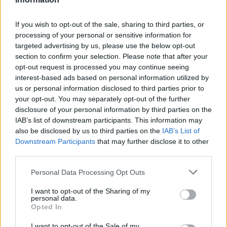
Itt állítsd be, hogy az RTL.hu az elsők között
legyen a Google-találatokban!
If you wish to opt-out of the sale, sharing to third parties, or
processing of your personal or sensitive information for
targeted advertising by us, please use the below opt-out
section to confirm your selection. Please note that after your
opt-out request is processed you may continue seeing
interest-based ads based on personal information utilized by
us or personal information disclosed to third parties prior to
your opt-out. You may separately opt-out of the further
disclosure of your personal information by third parties on the
IAB’s list of downstream participants. This information may
also be disclosed by us to third parties on the
IAB’s List of
Downstream Participants
that may further disclose it to other
Kövess minket, és értesülj a friss hírekről a
third parties.
Facebookon is!
Please note that this website/app uses one or more Google
Personal Data Processing Opt Outs
services and may gather and store information including but
Követem
not limited to your visit or usage behaviour. You may click to
I want to opt-out of the Sharing of my
personal data.
grant or deny consent to Google and its third-party tags to
Opted In
use your data for below specified purposes in below Google
consent section.
I want to opt-out of the Sale of my