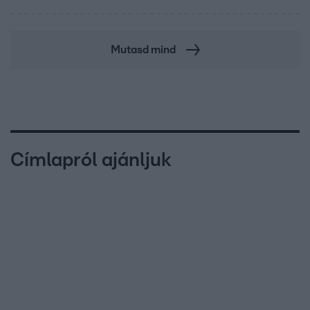
Mutasd mind
Címlapról ajánljuk