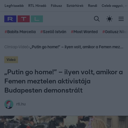
Legfrissebb
RTL Híradó
Fókusz
Sztárhírek
Randi
Celeb vagyok, me
#
Babits Marcella
#
Szellő István
#
Most Wanted
#
Gallusz Niko
Címlap
›
Videó
›
„Putin go home!” – ilyen volt, amikor a Femen meztelen aktivistája Budapesten demonstrált
Videó
„Putin go home!” – ilyen volt, amikor a
Femen meztelen aktivistája
Budapesten demonstrált
rtl.hu