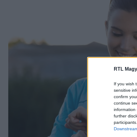
RTL Magy
If you wish 
sensitive in
confirm you
continue se
information 
further disc
participants
Downstream 