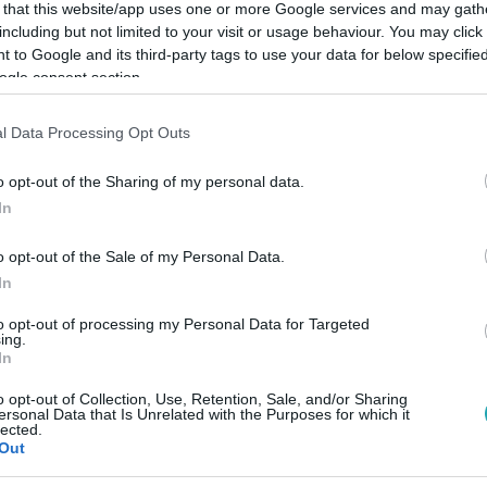
 that this website/app uses one or more Google services and may gath
including but not limited to your visit or usage behaviour. You may click 
 to Google and its third-party tags to use your data for below specifi
ogle consent section.
Link másolása
l Data Processing Opt Outs
o opt-out of the Sharing of my personal data.
In
zi a prímet 2025-ben? Az új modellek már
o opt-out of the Sale of my Personal Data.
hanem segítenek eligazodni a hétköznapok
In
egészségfigyelésről, üzenetekről vagy akár
to opt-out of processing my Personal Data for Targeted
yorsabban fejlődik, mint valaha, és vele
ing.
In
o opt-out of Collection, Use, Retention, Sale, and/or Sharing
ersonal Data that Is Unrelated with the Purposes for which it
lected.
Out