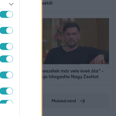
győztesétől
Bulvár
"Nem beszélek már vele évek óta" -
Édesapja kitagadta Nagy Zsoltot
Mutasd mind