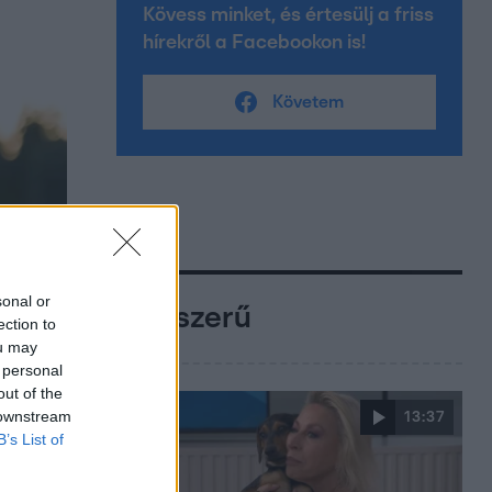
Kövess minket, és értesülj a friss
hírekről a Facebookon is!
Követem
sonal or
Népszerű
ection to
ou may
 personal
out of the
 downstream
13:37
B’s List of