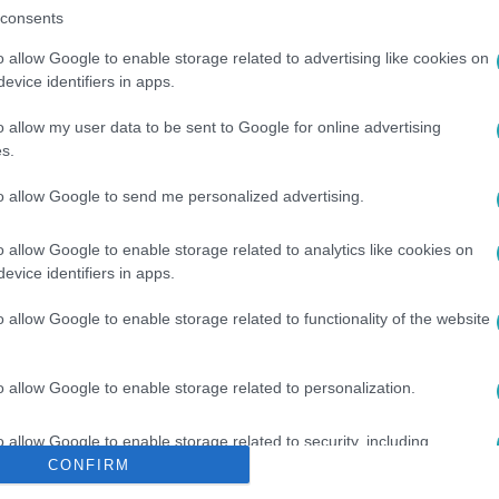
consents
között legyen a Google-találatokban!
o allow Google to enable storage related to advertising like cookies on
evice identifiers in apps.
o allow my user data to be sent to Google for online advertising
s.
to allow Google to send me personalized advertising.
o allow Google to enable storage related to analytics like cookies on
evice identifiers in apps.
PPLE
#
ANDROID
#
SAMSUNG
#
IPHONE
#
GOOGLE
o allow Google to enable storage related to functionality of the website
o allow Google to enable storage related to personalization.
o allow Google to enable storage related to security, including
cation functionality and fraud prevention, and other user protection.
CONFIRM