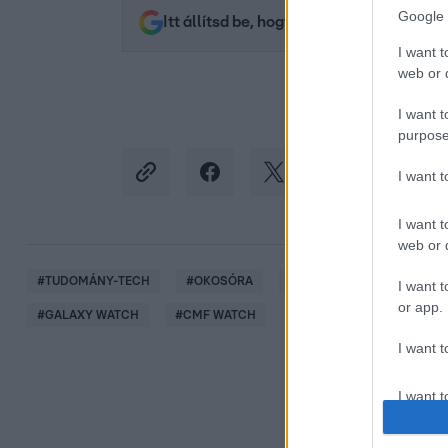
Google 
Itt állítsd be, hogy az RTL.hu az elsők 
I want t
web or d
I want t
purpose
I want 
I want t
web or d
#
TUDOMÁNY-TECH
#
OKOSÓRA
#
OKOSÓRÁK 2025
#
A
I want t
or app.
#
GALAXY WATCH
#
CMF WATCH
I want t
I want t
authenti