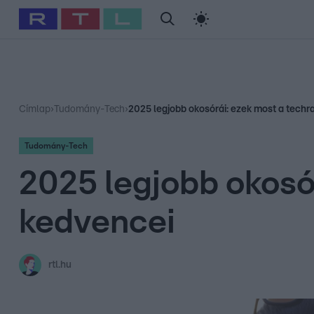
#
Babits Marcella
#
Szellő István
#
Most Wanted
#
Gallusz Ni
Címlap
›
Tudomány-Tech
›
2025 legjobb okosórái: ezek most a techr
Tudomány-Tech
2025 legjobb okosó
kedvencei
rtl.hu