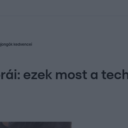
kolett
#
Időjárás
#
RTL műsor
#
Víz
#
Magyar Péter
#
Csillagjeg
ajongók kedvencei
rái: ezek most a tec