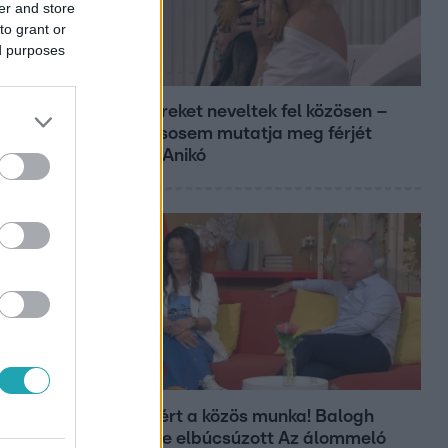
er and store
to grant or
ed purposes
Reggeli
Öt gyereket neveltek fel közösen –
szinte sosem mutatja meg férjét
Ungár Anikó
Bulvár
Véget ért a közös munka! Balogh
Levente elbúcsúzott Az álommeló