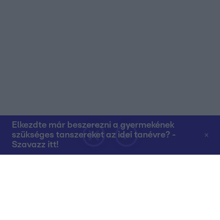
Elkezdte már beszerezni a gyermekének
szükséges tanszereket az idei tanévre? -
Szavazz itt!