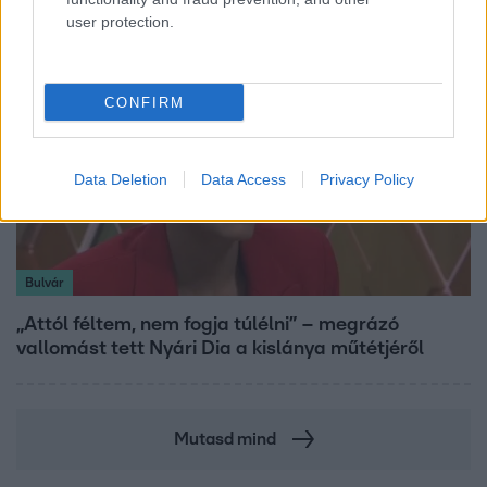
user protection.
CONFIRM
Data Deletion
Data Access
Privacy Policy
Bulvár
„Attól féltem, nem fogja túlélni” – megrázó
vallomást tett Nyári Dia a kislánya műtétjéről
Mutasd mind