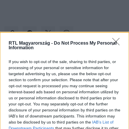
RTL Magyarország -
Do Not Process My Personal
Information
Kövess minket, és értesülj a friss hírekről a
If you wish to opt-out of the sale, sharing to third parties, or
Facebookon is!
processing of your personal or sensitive information for
targeted advertising by us, please use the below opt-out
section to confirm your selection. Please note that after your
Követem
opt-out request is processed you may continue seeing
interest-based ads based on personal information utilized by
us or personal information disclosed to third parties prior to
your opt-out. You may separately opt-out of the further
disclosure of your personal information by third parties on the
IAB’s list of downstream participants. This information may
#
TUDOMÁNY-TECH
#
ÓRA
#
ÁLLÍTÁS
also be disclosed by us to third parties on the
IAB’s List of
Downstream Participants
that may further disclose it to other