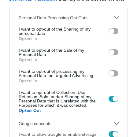
#
MÁSODPERC
#
FÖLD
#
GYORS
#
ÓRAÁTÁLLÍTÁS
third parties.
Please note that this website/app uses one or more Google
Personal Data Processing Opt Outs
services and may gather and store information including but
not limited to your visit or usage behaviour. You may click to
I want to opt-out of the Sharing of my
personal data.
grant or deny consent to Google and its third-party tags to
Opted In
use your data for below specified purposes in below Google
consent section.
I want to opt-out of the Sale of my
Personal Data.
Népszerű
Opted In
I want to opt-out of processing my
Personal Data for Targeted Advertising.
Opted In
2:46
I want to opt-out of Collection, Use,
Retention, Sale, and/or Sharing of my
Personal Data that Is Unrelated with the
Purposes for which it was collected.
Opted Out
Google consents
I want to allow Google to enable storage