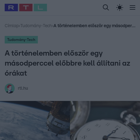
Legfrissebb
RTL Híradó
Fókusz
Sztárhírek
Randi
Celeb vagyok, me
#
Babits Marcella
#
Szellő István
#
Most Wanted
#
Gallusz Niko
Címlap
›
Tudomány-Tech
›
A történelemben először egy másodperccel előbbre kell állítani az órákat
Tudomány-Tech
A történelemben először egy
másodperccel előbbre kell állítani az
órákat
rtl.hu