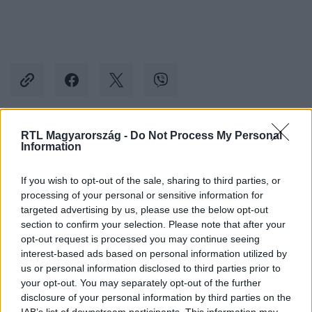
RTL Magyarország -
Do Not Process My Personal
Kövess minket, és értesülj a friss hírekről a
Information
Facebookon is!
If you wish to opt-out of the sale, sharing to third parties, or
processing of your personal or sensitive information for
Követem
targeted advertising by us, please use the below opt-out
section to confirm your selection. Please note that after your
opt-out request is processed you may continue seeing
interest-based ads based on personal information utilized by
us or personal information disclosed to third parties prior to
your opt-out. You may separately opt-out of the further
#
TUDOMÁNY-TECH
#
SEBÉSZET
#
SEBÉSZ
disclosure of your personal information by third parties on the