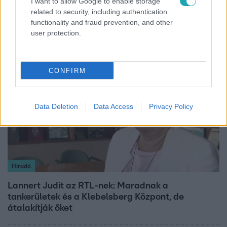
I want to allow Google to enable storage
related to security, including authentication
Véget ért a közös munka! Balogh Levente
functionality and fraud prevention, and other
elbúcsúzott Az álommeló győztesétől
user protection.
3:14
CONFIRM
Data Deletion
Data Access
Privacy Policy
Híradó
Lannert Judit az RTL-nek: Maradnak a
tankerületek és a Klebelsberg Központ, de
átalakítják őket