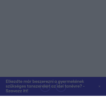
Elkezdte már beszerezni a gyermekének
szükséges tanszereket az idei tanévre? -
Szavazz itt!