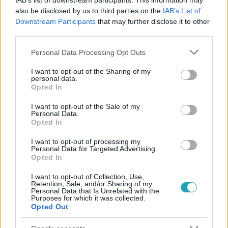
IAB’s list of downstream participants. This information may
#
ROBOT
#
DAGANAT
#
TUMOR
also be disclosed by us to third parties on the
IAB’s List of
Downstream Participants
that may further disclose it to other
#
DAGANATOS BETEGSÉG
#
RÁK
#
MŰTÉT
third parties.
#
BEAVATKOZÁS
#
EGÉSZSÉG
Please note that this website/app uses one or more Google
Personal Data Processing Opt Outs
services and may gather and store information including but
not limited to your visit or usage behaviour. You may click to
I want to opt-out of the Sharing of my
personal data.
grant or deny consent to Google and its third-party tags to
Opted In
use your data for below specified purposes in below Google
consent section.
I want to opt-out of the Sale of my
Personal Data.
Opted In
Népszerű
I want to opt-out of processing my
Personal Data for Targeted Advertising.
Opted In
6:12
I want to opt-out of Collection, Use,
Retention, Sale, and/or Sharing of my
Personal Data that Is Unrelated with the
Purposes for which it was collected.
Opted Out