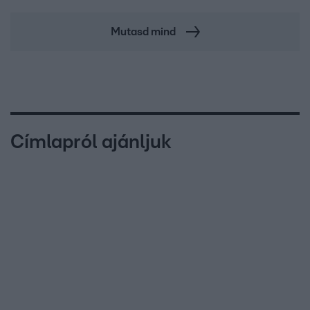
Mutasd mind
Címlapról ajánljuk