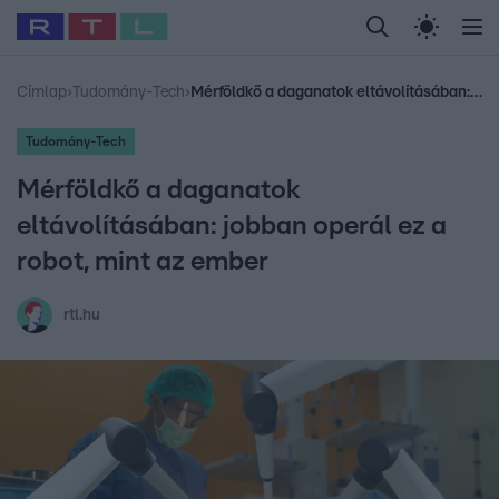
Legfrissebb
RTL Híradó
Fókusz
Sztárhírek
Randi
Celeb vagyok, me
#
Babits Marcella
#
Szellő István
#
Most Wanted
#
Gallusz Niko
Címlap
›
Tudomány-Tech
›
Mérföldkő a daganatok eltávolításában: jobban operál ez a robot, mint az ember
Tudomány-Tech
Mérföldkő a daganatok
eltávolításában: jobban operál ez a
robot, mint az ember
rtl.hu