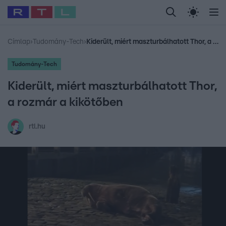
Legfrissebb
RTL Híradó
Fókusz
Sztárhírek
Randi
Celeb vagyok, me
#
Babits Marcella
#
Szellő István
#
Most Wanted
#
Gallusz Niko
Címlap
›
Tudomány-Tech
›
Kiderült, miért maszturbálhatott Thor, a rozmár a kikötőben
Tudomány-Tech
Kiderült, miért maszturbálhatott Thor,
a rozmár a kikötőben
rtl.hu