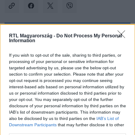
Kövess minket, és értesülj a friss hírekről a
RTL Magyarország -
Do Not Process My Personal
Information
Facebookon is!
If you wish to opt-out of the sale, sharing to third parties, or
Követem
processing of your personal or sensitive information for
targeted advertising by us, please use the below opt-out
section to confirm your selection. Please note that after your
opt-out request is processed you may continue seeing
interest-based ads based on personal information utilized by
us or personal information disclosed to third parties prior to
#
TUDOMÁNY-TECH
#
ROZMÁR
#
ÖNKIELÉGÍTÉS
your opt-out. You may separately opt-out of the further
disclosure of your personal information by third parties on the
#
MASZTURBÁCIÓ
#
KLÍMAVÁLTOZÁS
IAB’s list of downstream participants. This information may
also be disclosed by us to third parties on the
IAB’s List of
#
EGYESÜLT KIRÁLYSÁG
#
ÉLŐHELY
Downstream Participants
that may further disclose it to other
third parties.