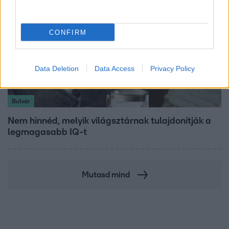
CONFIRM
Data Deletion
Data Access
Privacy Policy
Bulvár
Nem hinnéd, melyik világsztárnak tulajdonítják a
legmagasabb IQ-t
Mutasd mind