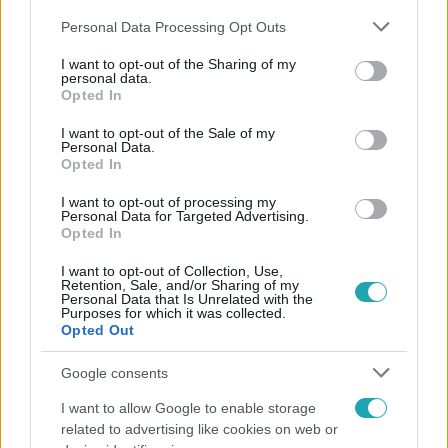
Please note that this website/app uses one or more Google
Personal Data Processing Opt Outs
services and may gather and store information including but
not limited to your visit or usage behaviour. You may click to
I want to opt-out of the Sharing of my
personal data.
grant or deny consent to Google and its third-party tags to
Opted In
use your data for below specified purposes in below Google
Népszerű
consent section.
I want to opt-out of the Sale of my
Personal Data.
Opted In
I want to opt-out of processing my
6:41
Personal Data for Targeted Advertising.
Opted In
I want to opt-out of Collection, Use,
Retention, Sale, and/or Sharing of my
Personal Data that Is Unrelated with the
Purposes for which it was collected.
Opted Out
Google consents
I want to allow Google to enable storage
Fókusz
related to advertising like cookies on web or