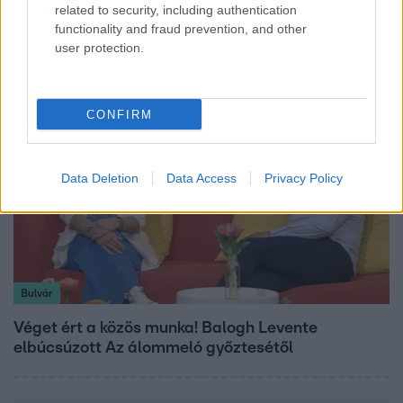
related to security, including authentication
Ennek a 3 csillagjegynek váratlan sikereket hozhat
functionality and fraud prevention, and other
a hét
user protection.
CONFIRM
Data Deletion
Data Access
Privacy Policy
Bulvár
Véget ért a közös munka! Balogh Levente
elbúcsúzott Az álommeló győztesétől