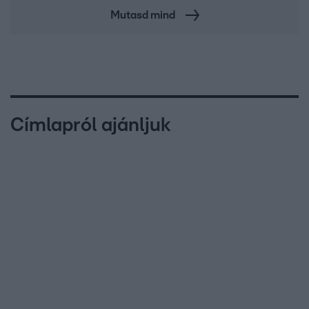
Mutasd mind
Címlapról ajánljuk