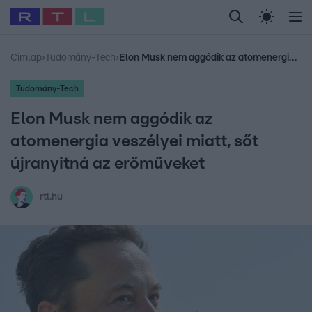
Legfrissebb
RTL Híradó
Fókusz
Sztárhírek
Randi
Celeb vagyok, me
#
Babits Marcella
#
Szellő István
#
Most Wanted
#
Gallusz Niko
Címlap
›
Tudomány-Tech
›
Elon Musk nem aggódik az atomenergia veszélyei miatt, sőt újranyitná az erőműveket
Tudomány-Tech
Elon Musk nem aggódik az
atomenergia veszélyei miatt, sőt
újranyitná az erőműveket
rtl.hu