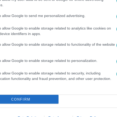
s.
6
tak egy sugárzás miatt lezárt várost Jap
to allow Google to send me personalized advertising.
, hogy visszatérjenek
o allow Google to enable storage related to analytics like cookies on
katasztrófa után a lakosság visszamehet egy most újranyitott
evice identifiers in apps.
o allow Google to enable storage related to functionality of the website
o allow Google to enable storage related to personalization.
9
ság: az állam nem felelős a
o allow Google to enable storage related to security, including
cation functionality and fraud prevention, and other user protection.
nukleáris katasztrófáért
fizet az állam kártérítést.
CONFIRM