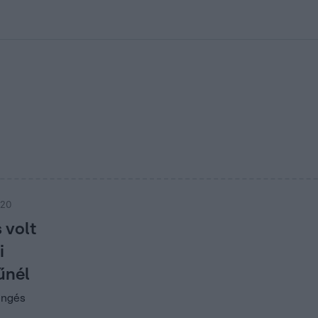
kolett
#
Időjárás
#
RTL műsor
#
Víz
#
Magyar Péter
#
Csillagjeg
:20
 volt
i
űnél
engés