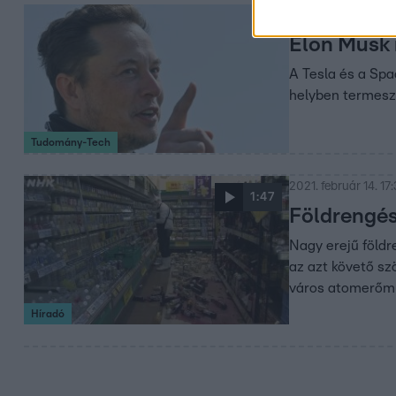
2022. március 7. 11:
Elon Musk 
A Tesla és a Spa
helyben termeszt
Tudomány-Tech
2021. február 14. 17
1:47
Földrengés
Nagy erejű földr
az azt követő sz
város atomerőműv
Híradó