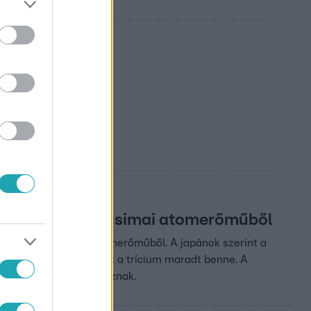
merőmű
-óceánba a fukusimai atomerőműből
ánba a fukusimai atomerőműből. A japánok szerint a
korábbi hűtővizét, csak a trícium maradt benne. A
lászok viszont tiltakoznak.