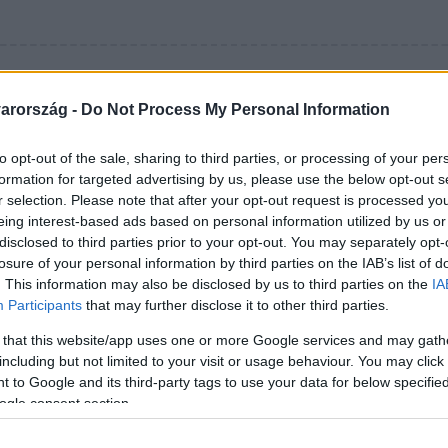
 19:27
arország -
Do Not Process My Personal Information
yárkodással támadják Kínából a
ket Fukusima miatt
to opt-out of the sale, sharing to third parties, or processing of your per
formation for targeted advertising by us, please use the below opt-out s
letember négy étterme, illetve cukrászdája egy nap
r selection. Please note that after your opt-out request is processed y
 kapott.
eing interest-based ads based on personal information utilized by us or
disclosed to third parties prior to your opt-out. You may separately opt-
losure of your personal information by third parties on the IAB’s list of
. 16:40
. This information may also be disclosed by us to third parties on the
IA
Participants
that may further disclose it to other third parties.
 sófelvásárlás kezdődött Kínában a fuk
 that this website/app uses one or more Google services and may gath
a japán tengeri ételek importját, és minden fórumon tiltakozik 
including but not limited to your visit or usage behaviour. You may click 
az óceánba a 2011-es földrengés és cunami miatt megsérült e
 to Google and its third-party tags to use your data for below specifi
ják a szennyező anyagokat a vízből, amit felhigítanak, és így 
ogle consent section.
 az 1 millió 340 ezer tonna, azaz mintegy 500 olimpiai úszó
nt nem lesz semmi baj.