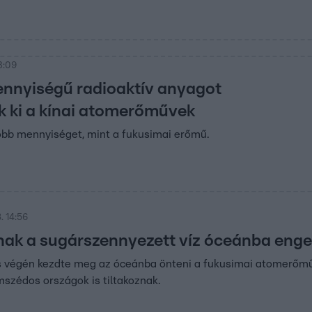
3:09
ennyiségű radioaktív anyagot
 ki a kínai atomerőművek
obb mennyiséget, mint a fukusimai erőmű.
. 14:56
anak a sugárszennyezett víz óceánba eng
 végén kezdte meg az óceánba önteni a fukusimai atomerőmű s
szédos országok is tiltakoznak.