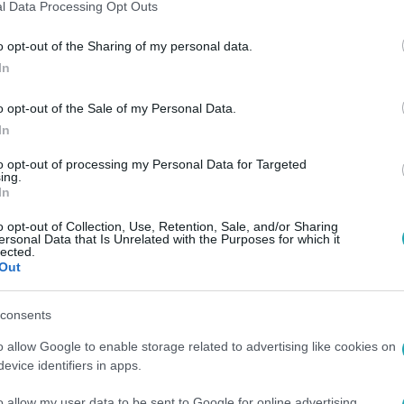
l Data Processing Opt Outs
o opt-out of the Sharing of my personal data.
. 9:07
In
zdte az óceánba önteni a fukusimai ato
o opt-out of the Sale of my Personal Data.
hiába a tiltakozások
In
 és szomszédos országok tiltakozása ellenére.
to opt-out of processing my Personal Data for Targeted
ing.
In
o opt-out of Collection, Use, Retention, Sale, and/or Sharing
ersonal Data that Is Unrelated with the Purposes for which it
lected.
Out
rszennyezett vizet engedhet a Csendes
consents
 ENSZ, Japán sugárszennyezett vizet engedhet a Csendes-óce
ófa óta minden radioaktív elemtől megtisztították a reaktorok 
o allow Google to enable storage related to advertising like cookies on
nergia Ügynökség szerint ez rendben van, Kína és a japán ha
evice identifiers in apps.
o allow my user data to be sent to Google for online advertising