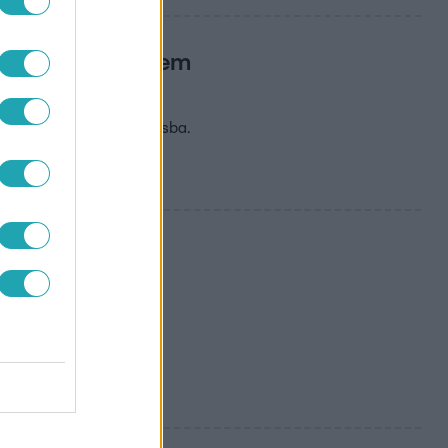
ánban, a lakók nem
 és megtisztított városba.