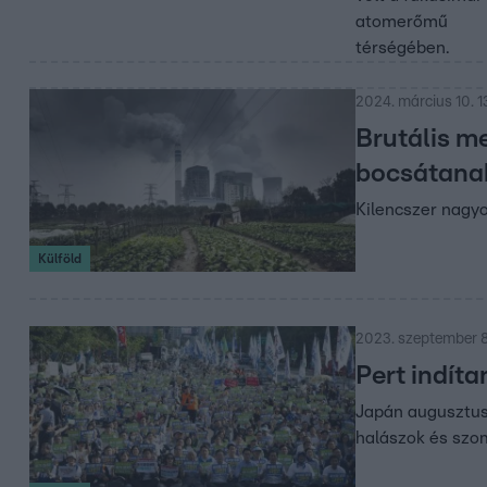
atomerőmű
térségében.
2024. március 10. 1
Brutális m
bocsátanak
Kilencszer nagy
Külföld
2023. szeptember 8
Pert indít
Japán augusztus
halászok és szom