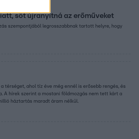
att, sőt újranyitná az erőműveket
árzás szempontjából legrosszabbnak tartott helyre, hogy
 térséget, ahol tíz éve még ennél is erősebb rengés, és
a. A hírek szerint a mostani földmozgás nem tett kárt a
llió háztartás maradt áram nélkül.