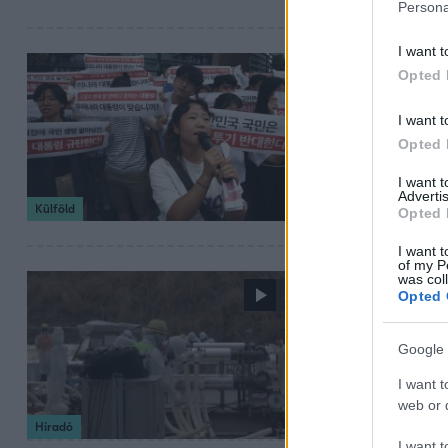
Persona
I want t
2023. augusztus 24
Opted 
Japán elke
I want t
hűtővizét, 
Opted 
A helyi halászok
I want 
Advertis
Külföld
Opted 
I want t
of my P
was col
2023. július 4. 16:46
2:11
Opted 
Japán sugá
Google 
Beleegyezett az
2011-es katasztr
I want t
Nemzetközi Atome
web or d
Híradó
I want t