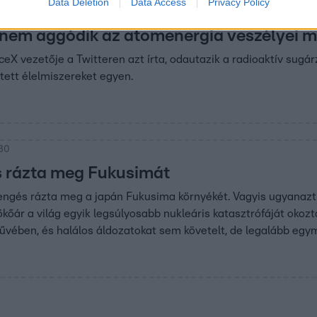
Data Deletion
Data Access
Privacy Policy
18
nem aggódik az atomenergia veszélyei mi
ceX vezetője a Twitteren azt írta, odautazik a radioaktív sug
ett élelmiszereket egyen.
:30
 rázta meg Fukusimát
engés rázta meg a japán Fukusima környékét. Vagyis ugyanazt a
ökőár a világ egyik legsúlyosabb nukleáris katasztrófáját okozt
ében, és halálos áldozatokat sem követelt, de legalább egymi