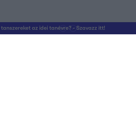
nszereket az idei tanévre? - Szavazz itt!
Kapcsolat
RTL Group Beszál
Magatartási Kó
az RTL+-on
Vállalati hírek
RTL Magyarorszá
Partneri Alapelv
Kvíz Adatvédelem
Kommentelési s
RTL Group Magatartási Kódex