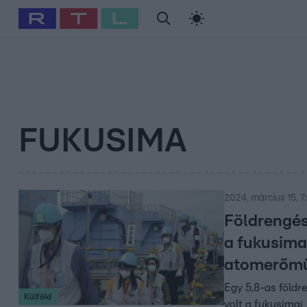
#
Babits Marcella
#
Szellő István
#
Most Wanted
#
Gallusz Ni
FUKUSIMA
2024. március 15. 7
Földrengés
a fukusima
atomerőm
Egy 5,8-as földr
Külföld
volt a fukusimai