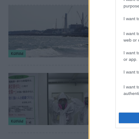
purpose
2023. április 1. 14:2
Újranyitot
I want 
tolonganak
I want t
A fukusimai atom
web or d
I want t
Külföld
or app.
I want t
2022. június 17. 11:1
Japán bíró
I want t
authenti
fukusimai 
Épp ezért nem is 
Külföld