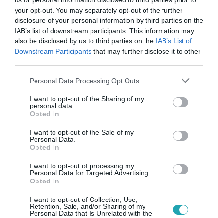
us or personal information disclosed to third parties prior to
your opt-out. You may separately opt-out of the further
disclosure of your personal information by third parties on the
IAB’s list of downstream participants. This information may
also be disclosed by us to third parties on the
IAB’s List of
Downstream Participants
that may further disclose it to other
third parties.
#
THE VOICE
#
RTL
#
ADÁSRÉSZLETEK
#
VIDEÓ
Please note that this website/app uses one or more Google
Personal Data Processing Opt Outs
#
VIRÁG TIMÓTEUS
#
FELKÉSZÜLÉS
#
CURTIS
services and may gather and store information including but
#
ZENE
not limited to your visit or usage behaviour. You may click to
I want to opt-out of the Sharing of my
personal data.
grant or deny consent to Google and its third-party tags to
Opted In
use your data for below specified purposes in below Google
consent section.
I want to opt-out of the Sale of my
Personal Data.
Opted In
I want to opt-out of processing my
Personal Data for Targeted Advertising.
Opted In
Népszerű
I want to opt-out of Collection, Use,
Retention, Sale, and/or Sharing of my
Personal Data that Is Unrelated with the