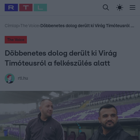
Legfrissebb
RTL Híradó
Fókusz
Sztárhírek
Randi
Celeb vagyok, me
#
Babits Marcella
#
Szellő István
#
Most Wanted
#
Gallusz Niko
Címlap
›
The Voice
›
Döbbenetes dolog derült ki Virág Timóteusról a felkészülés alatt
The Voice
Döbbenetes dolog derült ki Virág
Timóteusról a felkészülés alatt
rtl.hu