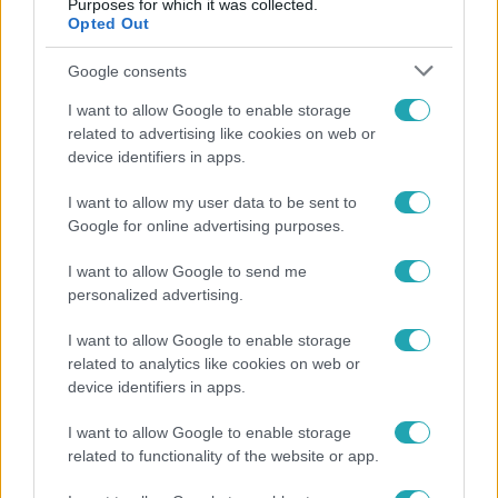
Purposes for which it was collected.
Opted Out
3:14
Google consents
I want to allow Google to enable storage
related to advertising like cookies on web or
device identifiers in apps.
I want to allow my user data to be sent to
Google for online advertising purposes.
Híradó
I want to allow Google to send me
Lannert Judit az RTL-nek: Maradnak a
personalized advertising.
tankerületek és a Klebelsberg Központ, de
átalakítják őket
I want to allow Google to enable storage
related to analytics like cookies on web or
device identifiers in apps.
I want to allow Google to enable storage
related to functionality of the website or app.