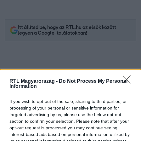
Itt állítsd be, hogy az RTL.hu az elsők között
legyen a Google-találatokban!
RTL Magyarország -
Do Not Process My Personal
Information
If you wish to opt-out of the sale, sharing to third parties, or
processing of your personal or sensitive information for
targeted advertising by us, please use the below opt-out
Kövess minket, és értesülj a friss hírekről a
section to confirm your selection. Please note that after your
Facebookon is!
opt-out request is processed you may continue seeing
interest-based ads based on personal information utilized by
Követem