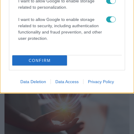
I want to allow Google to enable storage
related to personalization.
I want to allow Google to enable storage
related to security, including authentication
functionality and fraud prevention, and other
user protection.
Bulvár
Bódi Guszti és Margó büszkén jelentették be:
megvan a család első diplomása
CONFIRM
Data Deletion
Data Access
Privacy Policy