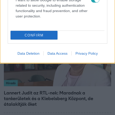
I want to allow Google to enable storage
szakértő elemzi a szupermodell évtizedes
related to security, including authentication
functionality and fraud prevention, and other
átalakulását
user protection.
3:14
CONFIRM
Data Deletion
Data Access
Privacy Policy
Híradó
Lannert Judit az RTL-nek: Maradnak a
tankerületek és a Klebelsberg Központ, de
átalakítják őket