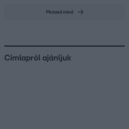
Mutasd mind
Címlapról ajánljuk