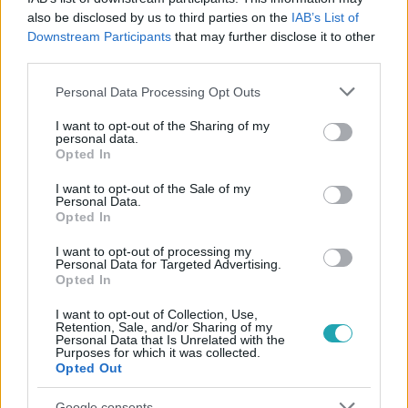
#
ELŐZETESEK
#
RTL
#
ELŐZETES
#
PROMÓ
also be disclosed by us to third parties on the
IAB’s List of
Downstream Participants
that may further disclose it to other
#
24. RÉSZ
#
SZUJÓ ZOLTÁN
#
MADÁR
third parties.
Please note that this website/app uses one or more Google
Personal Data Processing Opt Outs
services and may gather and store information including but
not limited to your visit or usage behaviour. You may click to
I want to opt-out of the Sharing of my
personal data.
grant or deny consent to Google and its third-party tags to
Opted In
use your data for below specified purposes in below Google
consent section.
I want to opt-out of the Sale of my
Népszerű
Personal Data.
Opted In
I want to opt-out of processing my
Personal Data for Targeted Advertising.
Opted In
6:12
I want to opt-out of Collection, Use,
Retention, Sale, and/or Sharing of my
Personal Data that Is Unrelated with the
Purposes for which it was collected.
Opted Out
Google consents