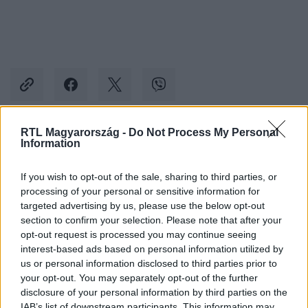
RTL Magyarország -
Do Not Process My Personal
Information
Kövess minket, és értesülj a friss hírekről a
Facebookon is!
If you wish to opt-out of the sale, sharing to third parties, or
processing of your personal or sensitive information for
Követem
targeted advertising by us, please use the below opt-out
section to confirm your selection. Please note that after your
opt-out request is processed you may continue seeing
interest-based ads based on personal information utilized by
us or personal information disclosed to third parties prior to
your opt-out. You may separately opt-out of the further
disclosure of your personal information by third parties on the
#
THE FLOOR - CSAK EGY MARADHAT
#
VIDEÓ
IAB’s list of downstream participants. This information may