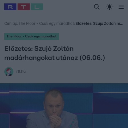
Legfrissebb
RTL Híradó
Fókusz
Sztárhírek
Randi
Celeb vagyok, me
#
Babits Marcella
#
Szellő István
#
Most Wanted
#
Gallusz Niko
Címlap
›
The Floor - Csak egy maradhat
›
Előzetes: Szujó Zoltán madárhangokat utánoz (06.06.)
The Floor - Csak egy maradhat
Előzetes: Szujó Zoltán
madárhangokat utánoz (06.06.)
rtl.hu