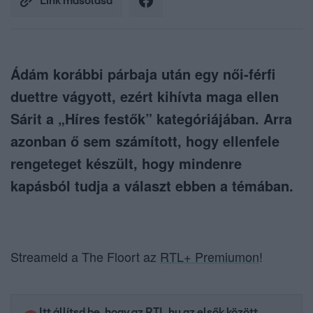
Link másolása
Ádám korábbi párbaja után egy női-férfi
duettre vágyott, ezért kihívta maga ellen
Sárit a „Híres festők” kategóriájában. Arra
azonban ő sem számított, hogy ellenfele
rengeteget készült, hogy mindenre
kapásból tudja a választ ebben a témában.
Streameld a The Floort az
RTL+ Premiumon
!
Itt állítsd be, hogy az RTL.hu az elsők között