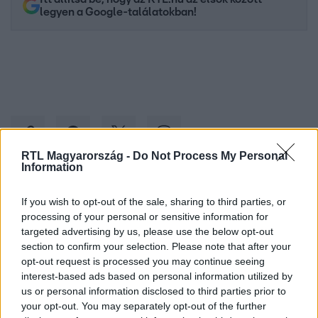
legyen a Google-találatokban!
RTL Magyarország -
Do Not Process My Personal
Information
Kövess minket, és értesülj a friss hírekről a
If you wish to opt-out of the sale, sharing to third parties, or
Facebookon is!
processing of your personal or sensitive information for
targeted advertising by us, please use the below opt-out
section to confirm your selection. Please note that after your
Követem
opt-out request is processed you may continue seeing
interest-based ads based on personal information utilized by
us or personal information disclosed to third parties prior to
your opt-out. You may separately opt-out of the further