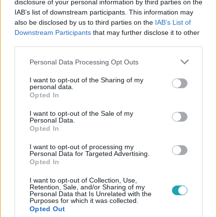
disclosure of your personal information by third parties on the
IAB’s list of downstream participants. This information may
also be disclosed by us to third parties on the
IAB’s List of
#
THE FLOOR - CSAK EGY MARADHAT
#
ADÁSRÉSZLETEK
Downstream Participants
that may further disclose it to other
#
VIDEÓ
#
RTL
#
FESTÉSZET
#
MŰVÉSZET
third parties.
#
MŰVELTSÉG
#
JÁTÉK
#
PÁRBAJ
#
FESTŐ
Please note that this website/app uses one or more Google
Personal Data Processing Opt Outs
services and may gather and store information including but
#
FESTMÉNY
#
SZUJÓ ZOLTÁN
not limited to your visit or usage behaviour. You may click to
I want to opt-out of the Sharing of my
personal data.
grant or deny consent to Google and its third-party tags to
Opted In
use your data for below specified purposes in below Google
consent section.
I want to opt-out of the Sale of my
Personal Data.
Opted In
I want to opt-out of processing my
Personal Data for Targeted Advertising.
Népszerű
Opted In
I want to opt-out of Collection, Use,
Retention, Sale, and/or Sharing of my
Personal Data that Is Unrelated with the
Purposes for which it was collected.
Opted Out