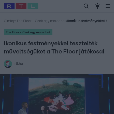
Legfrissebb
RTL Híradó
Fókusz
Sztárhírek
Randi
Celeb vagyok, me
#
Babits Marcella
#
Szellő István
#
Most Wanted
#
Gallusz Niko
Címlap
›
The Floor - Csak egy maradhat
›
Ikonikus festményekkel tesztelték műveltségüket a The Floor játékosai
The Floor - Csak egy maradhat
Ikonikus festményekkel tesztelték
műveltségüket a The Floor játékosai
rtl.hu