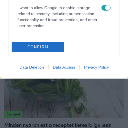
I want to allow Google to enable storage
related to security, including authentication
Bulvár
functionality and fraud prevention, and other
user protection.
A fiataloknak üzent Majka: „Hagyjátok ezt abba,
ez nagyon ciki!”
CONFIRM
Data Deletion
Data Access
Privacy Policy
Életmód
Minden nyáron ezt a receptet keresik: így lesz