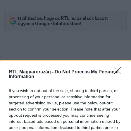
Itt állítsd be, hogy az RTL.hu az elsők között
legyen a Google-találatokban!
RTL Magyarország -
Do Not Process My Personal
Information
If you wish to opt-out of the sale, sharing to third parties, or
processing of your personal or sensitive information for
Kövess minket, és értesülj a friss hírekről a
targeted advertising by us, please use the below opt-out
Facebookon is!
section to confirm your selection. Please note that after your
opt-out request is processed you may continue seeing
interest-based ads based on personal information utilized by
Követem
us or personal information disclosed to third parties prior to