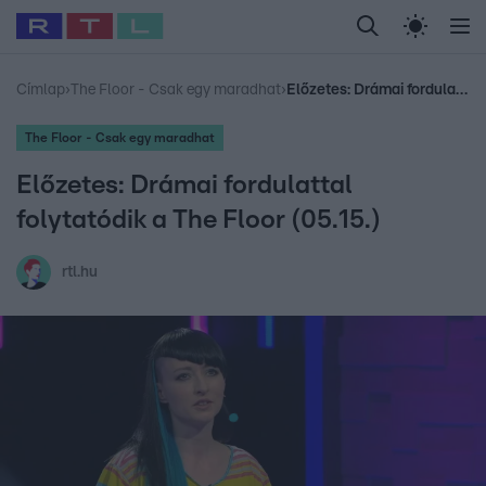
Legfrissebb
RTL Híradó
Fókusz
Sztárhírek
Randi
Celeb vagyok, me
#
Babits Marcella
#
Szellő István
#
Most Wanted
#
Gallusz Niko
Címlap
›
The Floor - Csak egy maradhat
›
Előzetes: Drámai fordulattal folytatódik a The Floor (05.15.)
The Floor - Csak egy maradhat
Előzetes: Drámai fordulattal
folytatódik a The Floor (05.15.)
rtl.hu