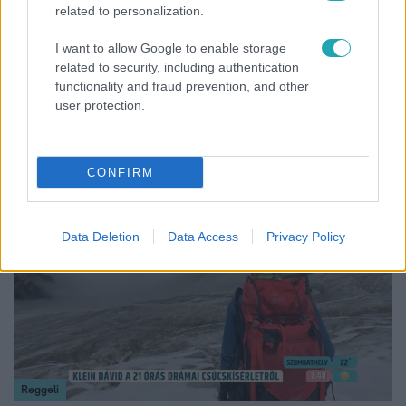
related to personalization.
I want to allow Google to enable storage
related to security, including authentication
Bulvár
functionality and fraud prevention, and other
user protection.
Bódi Guszti és Margó büszkén jelentették be:
megvan a család első diplomása
CONFIRM
14:09
Data Deletion
Data Access
Privacy Policy
Reggeli