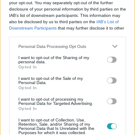
your opt-out. You may separately opt-out of the further
disclosure of your personal information by third parties on the
IAB’s list of downstream participants. This information may
also be disclosed by us to third parties on the
IAB’s List of
Downstream Participants
that may further disclose it to other
#
THE FLOOR - CSAK EGY MARADHAT
#
VIDEÓ
third parties.
#
ELŐZETESEK
#
RTL
#
PROMÓ
#
8. RÉSZ
Please note that this website/app uses one or more Google
Personal Data Processing Opt Outs
services and may gather and store information including but
#
DOKTOR SZÖSZI
#
DRÁMA
not limited to your visit or usage behaviour. You may click to
I want to opt-out of the Sharing of my
personal data.
grant or deny consent to Google and its third-party tags to
Opted In
use your data for below specified purposes in below Google
consent section.
I want to opt-out of the Sale of my
Personal Data.
Opted In
I want to opt-out of processing my
Personal Data for Targeted Advertising.
Népszerű
Opted In
I want to opt-out of Collection, Use,
Retention, Sale, and/or Sharing of my
Personal Data that Is Unrelated with the
Purposes for which it was collected.