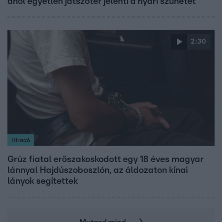
ahol egyetlen játszótér jelenti a nyári szünetet
2:30
Híradó
Grúz fiatal erőszakoskodott egy 18 éves magyar
lánnyal Hajdúszoboszlón, az áldozaton kínai
lányok segítettek