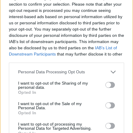
section to confirm your selection. Please note that after your
opt-out request is processed you may continue seeing
interest-based ads based on personal information utilized by
us or personal information disclosed to third parties prior to
your opt-out. You may separately opt-out of the further
disclosure of your personal information by third parties on the
IAB’s list of downstream participants. This information may
also be disclosed by us to third parties on the
IAB’s List of
Kövess minket, és értesülj a friss hírekről a
Downstream Participants
that may further disclose it to other
Facebookon is!
third parties.
Please note that this website/app uses one or more Google
Követem
Personal Data Processing Opt Outs
services and may gather and store information including but
not limited to your visit or usage behaviour. You may click to
I want to opt-out of the Sharing of my
personal data.
grant or deny consent to Google and its third-party tags to
Opted In
use your data for below specified purposes in below Google
consent section.
I want to opt-out of the Sale of my
Personal Data.
#
SOROZAT KLUB
#
RTL KLUB
#
NOVEMBER
Opted In
#
KONYHAFŐNÖK VIP
#
A SÉF MEG A TÖBBIEK
I want to opt-out of processing my
Personal Data for Targeted Advertising.
#
X-FAKTOR
#
TEHETSÉG ELSŐ LÁTÁSRA
#
PÓKEMBER