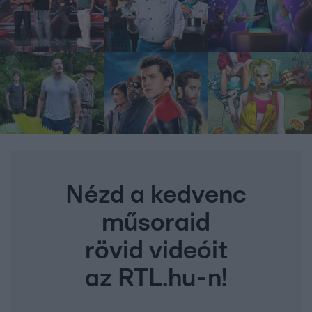
Nézd a kedvenc
műsoraid
rövid videóit
az RTL.hu-n!