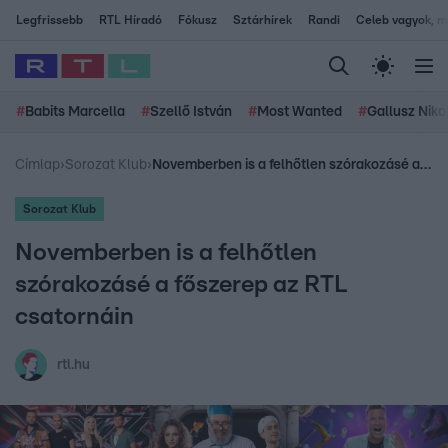
Legfrissebb
RTL Híradó
Fókusz
Sztárhírek
Randi
Celeb vagyok, me
#
Babits Marcella
#
Szellő István
#
Most Wanted
#
Gallusz Niko
Címlap
›
Sorozat Klub
›
Novemberben is a felhőtlen szórakozásé a főszerep az RTL csatornáin
Sorozat Klub
Novemberben is a felhőtlen
szórakozásé a főszerep az RTL
csatornáin
rtl.hu