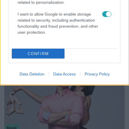
related to personalization.
I want to allow Google to enable storage
related to security, including authentication
Híradó
functionality and fraud prevention, and other
user protection.
Költségcsökkentés és kieső támogató szerződések
- ezekre panaszkodott a Fradi elnöke egy zártkörű
beszélgetésen
CONFIRM
Data Deletion
Data Access
Privacy Policy
Bulvár