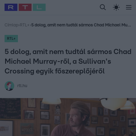
Legfrissebb
RTL Híradó
Fókusz
Sztárhírek
Randi
Celeb vagyok, me
#
Babits Marcella
#
Szellő István
#
Most Wanted
#
Gallusz Niko
Címlap
›
RTL+
›
5 dolog, amit nem tudtál sármos Chad Michael Murray-ről, a Sullivan's Crossing egyik főszereplőjéről
RTL+
5 dolog, amit nem tudtál sármos Chad
Michael Murray-ről, a Sullivan's
Crossing egyik főszereplőjéről
rtl.hu