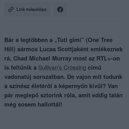
Link másolása
Bár a legtöbben a „Tuti gimi” (One Tree
Hill) sármos Lucas Scottjaként emlékeznek
rá, Chad Michael Murray most az RTL+-on
is feltűnik a
Sullivan’s Crossing
című
vadonatúj sorozatban. De vajon mit tudunk
a színész életéről a képernyőn kívül? Van
pár meglepő sztorink róla, amit eddig talán
még sosem hallottál!