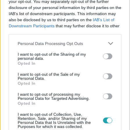
your opt-out. You may separately opt-out of the further
disclosure of your personal information by third parties on the
IAB’s list of downstream participants. This information may
also be disclosed by us to third parties on the
IAB’s List of
Downstream Participants
that may further disclose it to other
#
RTL+
#
SULLIVANS CROSSING
third parties.
#
CHAD MICHAEL MURRAY
#
SOROZAT
#
FILM
Please note that this website/app uses one or more Google
Personal Data Processing Opt Outs
services and may gather and store information including but
#
TITOK
#
RTL+ PREMIUM
not limited to your visit or usage behaviour. You may click to
I want to opt-out of the Sharing of my
personal data.
grant or deny consent to Google and its third-party tags to
Opted In
use your data for below specified purposes in below Google
consent section.
I want to opt-out of the Sale of my
Personal Data.
Opted In
I want to opt-out of processing my
Personal Data for Targeted Advertising.
Népszerű
Opted In
I want to opt-out of Collection, Use,
Retention, Sale, and/or Sharing of my
Personal Data that Is Unrelated with the
Purposes for which it was collected.
6:41