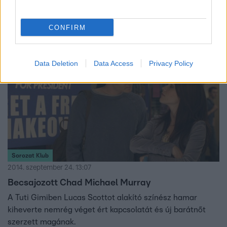
gyermeküket várják!
CONFIRM
Data Deletion
Data Access
Privacy Policy
Sorozat Klub
2014. szeptember 24. 13:07
Becsajozott Chad Michael Murray
A Tuti Gimiben Lucas Scottot alakító színész hamar
kiheverte nemrég véget ért kapcsolatát és új barátnőt
szerzett magának.