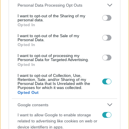
Please note that this website/app uses one or more Google
Personal Data Processing Opt Outs
és az RTL csatornái segítenek élményekkel teli döntést
services and may gather and store information including but
hozni!
not limited to your visit or usage behaviour. You may click to
I want to opt-out of the Sharing of my
personal data.
grant or deny consent to Google and its third-party tags to
Opted In
use your data for below specified purposes in below Google
consent section.
I want to opt-out of the Sale of my
Personal Data.
Opted In
I want to opt-out of processing my
Personal Data for Targeted Advertising.
Opted In
I want to opt-out of Collection, Use,
Retention, Sale, and/or Sharing of my
Personal Data that Is Unrelated with the
Sorozat Klub
Purposes for which it was collected.
Opted Out
2015. április 29. 11:30
Hamarosan plusz egy fővel bővül a Murray család
Google consents
A Tuti gimi sztárja és szerelme az év elején kelt egybe,
I want to allow Google to enable storage
hamarosan pedig szülői örömök elé néznek, és már a
related to advertising like cookies on web or
baba nemét is tudni.
device identifiers in apps.