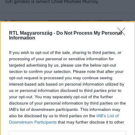
Tuti gimiből is ismert Chad Michael Murray.
RTL Magyarország -
Do Not Process My Personal
Information
If you wish to opt-out of the sale, sharing to third parties, or
processing of your personal or sensitive information for
targeted advertising by us, please use the below opt-out
section to confirm your selection. Please note that after your
opt-out request is processed you may continue seeing
interest-based ads based on personal information utilized by
CinemaKlub
us or personal information disclosed to third parties prior to
2016. június 10. 22:00
your opt-out. You may separately opt-out of the further
disclosure of your personal information by third parties on the
Mit nézünk ma? - Szombat (06. 11.)
IAB’s list of downstream participants. This information may
Otthoni mozizásra vágysz, de tanácstalan vagy, mit nézz?
also be disclosed by us to third parties on the
IAB’s List of
Nincs kedved több mint egy ezrest kiadni egy jó filmért?
Downstream Participants
that may further disclose it to other
Semmit sem szeretnél jobban, mint, hogy ne kelljen
third parties.
elhagynod a lakást? Miért is tennéd? Kuckózz be, kattints