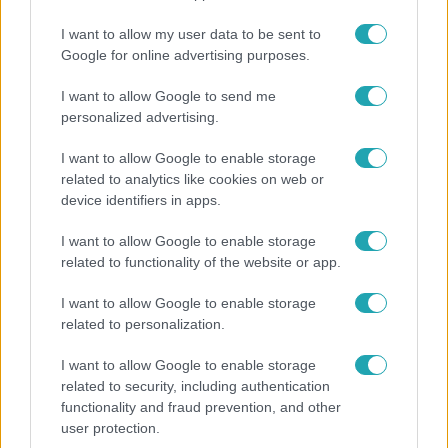
I want to allow my user data to be sent to
Google for online advertising purposes.
I want to allow Google to send me
personalized advertising.
I want to allow Google to enable storage
related to analytics like cookies on web or
device identifiers in apps.
I want to allow Google to enable storage
related to functionality of the website or app.
Sorozat Klub
2015. január 30. 9:00
I want to allow Google to enable storage
Chad Michael Murray titokban megházasodott és
related to personalization.
már a baba is úton van
I want to allow Google to enable storage
A Tuti gimi sztárja és szerelme a nyilvánosság teljes
related to security, including authentication
kizárásával kelt egybe, és csak utólag jelentették be, hogy
functionality and fraud prevention, and other
megházasodtak. Ha ez nem lenne elég, akkor még egy
user protection.
örömhírt is megosztottak a rajongókkal: első közös