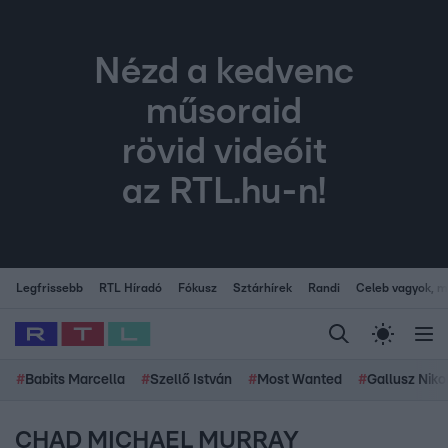
Nézd a kedvenc
műsoraid
rövid videóit
az RTL.hu-n!
Legfrissebb
RTL Híradó
Fókusz
Sztárhírek
Randi
Celeb vagyok, me
#
Babits Marcella
#
Szellő István
#
Most Wanted
#
Gallusz Niko
CHAD MICHAEL MURRAY