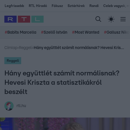
Legfrissebb
RTL Híradó
Fókusz
Sztárhírek
Randi
Celeb vagyok, me
#
Babits Marcella
#
Szellő István
#
Most Wanted
#
Gallusz Niko
Címlap
›
Reggeli
›
Hány együttlét számít normálisnak? Hevesi Kriszta a statisztikákról beszélt
Reggeli
Hány együttlét számít normálisnak?
Hevesi Kriszta a statisztikákról
beszélt
rtl.hu