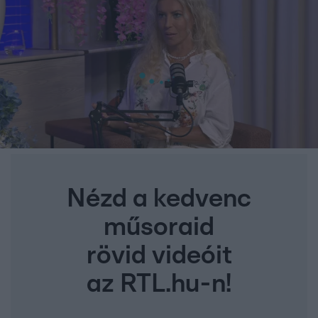
Nézd a kedvenc
műsoraid
rövid videóit
az RTL.hu-n!