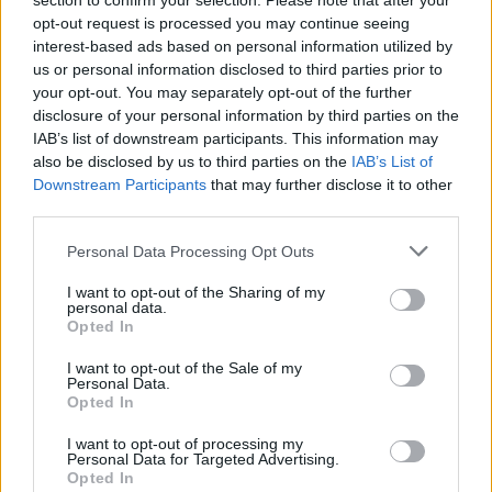
section to confirm your selection. Please note that after your
opt-out request is processed you may continue seeing
Kövess minket, és értesülj a friss hírekről a
interest-based ads based on personal information utilized by
Facebookon is!
us or personal information disclosed to third parties prior to
your opt-out. You may separately opt-out of the further
disclosure of your personal information by third parties on the
Követem
IAB’s list of downstream participants. This information may
also be disclosed by us to third parties on the
IAB’s List of
Downstream Participants
that may further disclose it to other
third parties.
Please note that this website/app uses one or more Google
Personal Data Processing Opt Outs
services and may gather and store information including but
#
REGGELI
#
RTL
#
ADÁSRÉSZLETEK
#
VIDEÓ
not limited to your visit or usage behaviour. You may click to
I want to opt-out of the Sharing of my
personal data.
#
HEVESI KRISZTA
#
PODCAST
#
GENERÁCIÓK
grant or deny consent to Google and its third-party tags to
Opted In
use your data for below specified purposes in below Google
#
SZÜLETETT FELESÉGEK
#
PÁRKAPCSOLAT
consent section.
I want to opt-out of the Sale of my
Personal Data.
#
SZEXUALITÁS
#
Z GENERÁCIÓ
#
REGGELI PODCAST
Opted In
I want to opt-out of processing my
Personal Data for Targeted Advertising.
Opted In