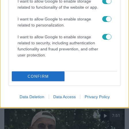
I want to allow Google to enable storage
related to functionality of the website or app.
2:06
I want to allow Google to enable storage
related to personalization.
I want to allow Google to enable storage
related to security, including authentication
functionality and fraud prevention, and other
user protection.
Híradó
CONFIRM
Hiába szeretnék, nem tudnak kimenteni egy
magára hagyott kutyát Miskolcon
Data Deletion
Data Access
Privacy Policy
7:51