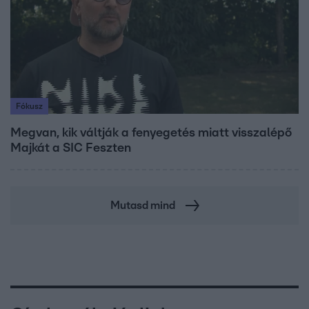
Fókusz
Megvan, kik váltják a fenyegetés miatt visszalépő
Majkát a SIC Feszten
Mutasd mind