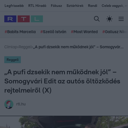
Legfrissebb
RTL Híradó
Fókusz
Sztárhírek
Randi
Celeb vagyok, me
#
Babits Marcella
#
Szellő István
#
Most Wanted
#
Gallusz Niko
Címlap
›
Reggeli
›
„A pufi dzsekik nem működnek jól” – Somogyvári Edit az autós öltözködés rejtelmeiről (X)
Reggeli
„A pufi dzsekik nem működnek jól” –
Somogyvári Edit az autós öltözködés
rejtelmeiről (X)
rtl.hu