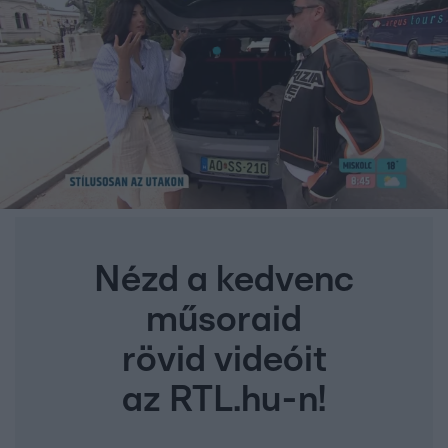
Nézd a kedvenc
műsoraid
rövid videóit
az RTL.hu-n!