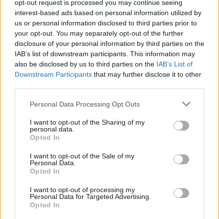
Kövess minket, és értesülj a friss hírekről a
opt-out request is processed you may continue seeing
Facebookon is!
interest-based ads based on personal information utilized by
us or personal information disclosed to third parties prior to
your opt-out. You may separately opt-out of the further
Követem
disclosure of your personal information by third parties on the
IAB’s list of downstream participants. This information may
also be disclosed by us to third parties on the
IAB’s List of
Downstream Participants
that may further disclose it to other
third parties.
Please note that this website/app uses one or more Google
Personal Data Processing Opt Outs
#
REGGELI
#
RTL
#
SOMOGYVÁRI EDIT
services and may gather and store information including but
not limited to your visit or usage behaviour. You may click to
I want to opt-out of the Sharing of my
#
ADÁSRÉSZLETEK
#
VIDEÓ
#
AUTÓS ÖLTÖZKÖDÉS
personal data.
grant or deny consent to Google and its third-party tags to
Opted In
#
STYLIST
#
STÍLUS
#
KÉNYELMES RUHÁZAT
use your data for below specified purposes in below Google
consent section.
#
ELEGANCIA
#
DIVAT
#
ÉLETÉRZÉS
#
VEZETÉS
I want to opt-out of the Sale of my
Personal Data.
Opted In
I want to opt-out of processing my
Personal Data for Targeted Advertising.
Opted In