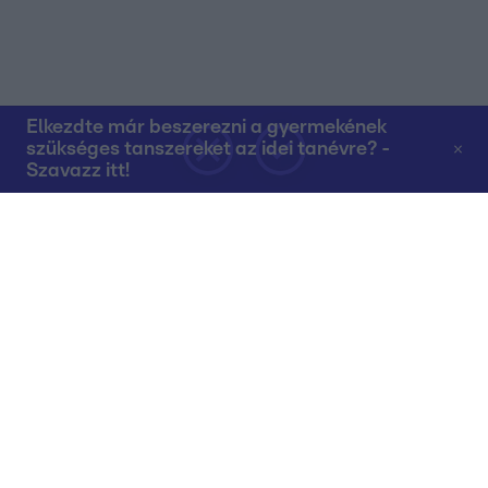
Elkezdte már beszerezni a gyermekének
szükséges tanszereket az idei tanévre? -
Szavazz itt!