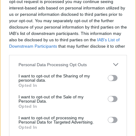
Kövess minket, és értesülj a friss hírekről a
opt-out request is processed you may continue seeing
Facebookon is!
interest-based ads based on personal information utilized by
us or personal information disclosed to third parties prior to
your opt-out. You may separately opt-out of the further
Követem
disclosure of your personal information by third parties on the
IAB’s list of downstream participants. This information may
also be disclosed by us to third parties on the
IAB’s List of
Downstream Participants
that may further disclose it to other
third parties.
Please note that this website/app uses one or more Google
Personal Data Processing Opt Outs
#
REGGELI
#
RTL
#
SZUJÓ ZOLTÁN
services and may gather and store information including but
not limited to your visit or usage behaviour. You may click to
I want to opt-out of the Sharing of my
#
ADÁSRÉSZLETEK
#
VIDEÓ
#
INSPIRÁCIÓ
personal data.
grant or deny consent to Google and its third-party tags to
Opted In
#
BOLDOGSÁG
#
BOLDOGSÁGPERCEK
#
ÜZEMÉNYEK
use your data for below specified purposes in below Google
consent section.
#
ÉLETMÓD
#
NISSAN
I want to opt-out of the Sale of my
Personal Data.
Opted In
I want to opt-out of processing my
Personal Data for Targeted Advertising.
Opted In