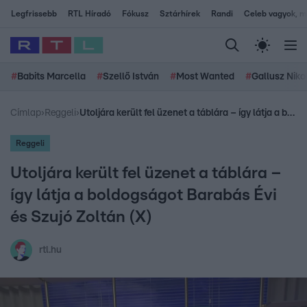
Legfrissebb
RTL Híradó
Fókusz
Sztárhírek
Randi
Celeb vagyok, me
#
Babits Marcella
#
Szellő István
#
Most Wanted
#
Gallusz Niko
Címlap
›
Reggeli
›
Utoljára került fel üzenet a táblára – így látja a boldogságot Barabás Évi és Szujó Zoltán (X)
Reggeli
Utoljára került fel üzenet a táblára –
így látja a boldogságot Barabás Évi
és Szujó Zoltán (X)
rtl.hu