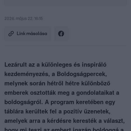
2026. május 22. 16:15
Link másolása
Lezárult az a különleges és inspiráló
kezdeményezés, a Boldogságpercek,
melynek során hétről hétre különböző
emberek osztották meg a gondolataikat a
boldogságról. A program keretében egy
táblára kerültek fel a pozitív üzenetek,
amelyek arra a kérdésre keresték a választ,
hogy mi teszi az embert igazán boldoggá a