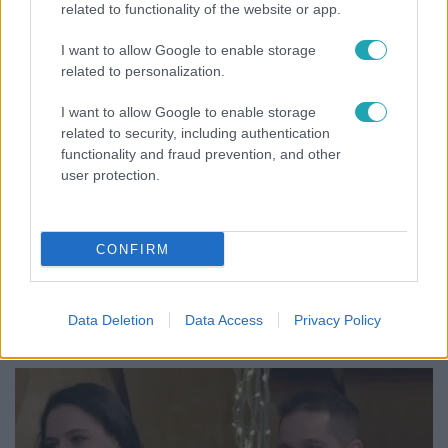
related to functionality of the website or app.
7:02
I want to allow Google to enable storage
related to personalization.
I want to allow Google to enable storage
related to security, including authentication
functionality and fraud prevention, and other
user protection.
Reggeli
CONFIRM
19 évesen nyert modellversenyt Heidi Klum –
szakértő elemzi a szupermodell évtizedes
átalakulását
Data Deletion
Data Access
Privacy Policy