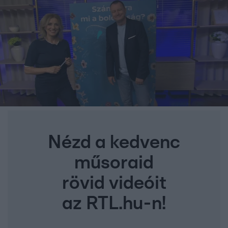
Nézd a kedvenc
műsoraid
rövid videóit
az RTL.hu-n!