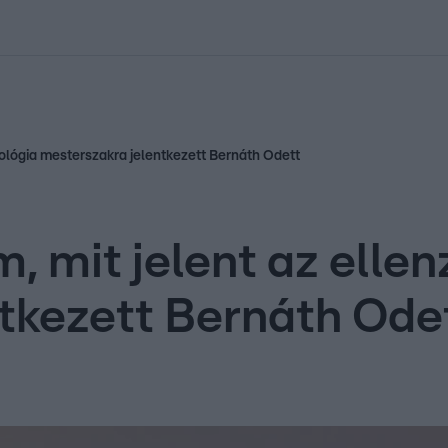
kolett
#
Időjárás
#
RTL műsor
#
Víz
#
Magyar Péter
#
Csillagjeg
tológia mesterszakra jelentkezett Bernáth Odett
 mit jelent az ellen
tkezett Bernáth Ode