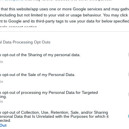
 that this website/app uses one or more Google services and may gath
including but not limited to your visit or usage behaviour. You may click 
 to Google and its third-party tags to use your data for below specifi
ogle consent section.
Link másolása
l Data Processing Opt Outs
o opt-out of the Sharing of my personal data.
In
 diétával és kemény edzésmunkával készül
zonjára, miközben egyre aktívabban
o opt-out of the Sale of my Personal Data.
A tartalomgyártó 2024 óta nyíltan a Tisza
In
politológia mesterszakra is jelentkezett.
to opt-out of processing my Personal Data for Targeted
ing.
című podcastját Török Ádám humoristával,
In
ernetes botrányokat dolgoznak fel ironikus
o opt-out of Collection, Use, Retention, Sale, and/or Sharing
ersonal Data that Is Unrelated with the Purposes for which it
es listáján is az egyik leggyorsabban
lected.
Out
sárnap pedig új ruhamárka-kollekcióját is