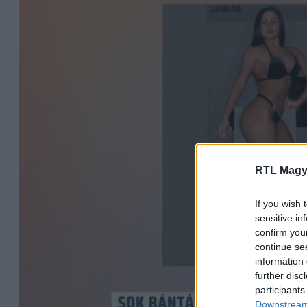
RTL Magy
If you wish 
sensitive in
confirm you
continue se
information 
further disc
participants
Downstream 