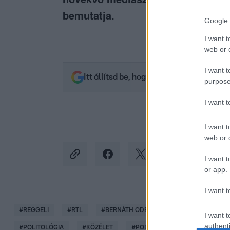
bemutatja.
Google 
I want t
web or d
I want t
Itt állítsd be, hogy az RTL.hu az elsők 
purpose
I want 
I want t
web or d
I want t
or app.
I want t
#
REGGELI
#
RTL
#
BERNÁTH ODETT
#
ADÁSRÉSZLETEK
I want t
authenti
#
POLITOLÓGIA
#
KÖZÉLET
#
PODCAST
#
POLITIKA