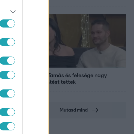
Bulvár
Veréb Tamás és felesége nagy
bejelentést tettek
Mutasd mind