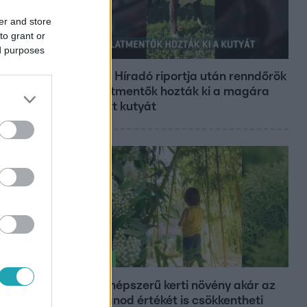
er and store
to grant or
ed purposes
Híradó
Az RTL Híradó riportja után renndőrök
és állatmentők hozták ki a magára
hagyott kutyát
Életmód
Ez a 3 népszerű kerti növény akár az
ingatlanod értékét is csökkentheti