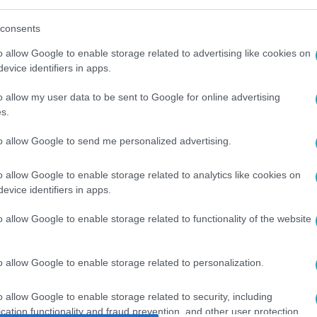
consents
o allow Google to enable storage related to advertising like cookies on
evice identifiers in apps.
o allow my user data to be sent to Google for online advertising
között legyen a Google-találatokban!
s.
to allow Google to send me personalized advertising.
o allow Google to enable storage related to analytics like cookies on
evice identifiers in apps.
o allow Google to enable storage related to functionality of the website
o allow Google to enable storage related to personalization.
#
VIDEÓ
#
EXTRA VIDEÓK
#
TÖRÖK ÁDÁM
#
TISZA PÁRT
o allow Google to enable storage related to security, including
cation functionality and fraud prevention, and other user protection.
#
FORBES
#
MÉDIA