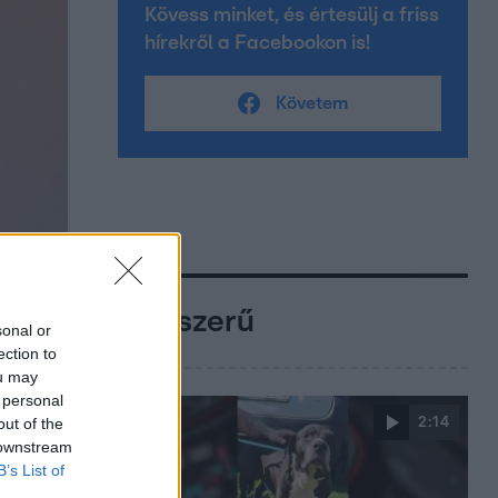
Kövess minket, és értesülj a friss
hírekről a Facebookon is!
Követem
Népszerű
sonal or
ection to
ou may
 personal
2:14
out of the
 downstream
B’s List of