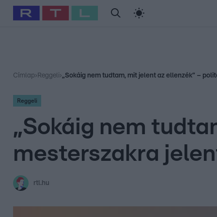
#
Babits Marcella
#
Szellő István
#
Most Wanted
#
Gallusz Ni
Címlap
›
Reggeli
›
„Sokáig nem tudtam, mit jelent az ellenzék” – poli
Reggeli
„Sokáig nem tudtam,
mesterszakra jelen
rtl.hu