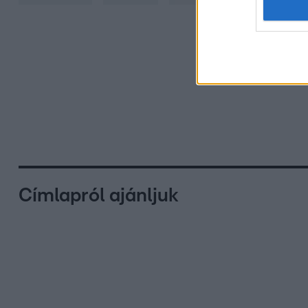
Címlapról ajánljuk