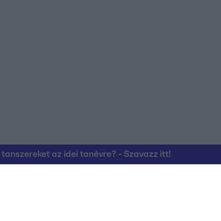
nszereket az idei tanévre? - Szavazz itt!