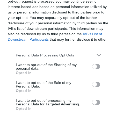
Kövess minket, és értesülj a friss hírekről a
opt-out request is processed you may continue seeing
Facebookon is!
interest-based ads based on personal information utilized by
us or personal information disclosed to third parties prior to
your opt-out. You may separately opt-out of the further
Követem
disclosure of your personal information by third parties on the
IAB’s list of downstream participants. This information may
also be disclosed by us to third parties on the
IAB’s List of
Downstream Participants
that may further disclose it to other
third parties.
Please note that this website/app uses one or more Google
Personal Data Processing Opt Outs
#
REGGELI
#
RTL
#
BALOGH LEVENTE
services and may gather and store information including but
not limited to your visit or usage behaviour. You may click to
I want to opt-out of the Sharing of my
#
ADÁSRÉSZLETEK
#
VIDEÓ
#
ELNÖKVÁLASZTÁS
personal data.
grant or deny consent to Google and its third-party tags to
Opted In
#
VAGYONADÓ
#
ELADÁS
#
ERDÉLY
use your data for below specified purposes in below Google
consent section.
#
MAGYAR JUDO SZÖVETSÉG
#
FENYEGETÉS
I want to opt-out of the Sale of my
Personal Data.
Opted In
I want to opt-out of processing my
Personal Data for Targeted Advertising.
Opted In