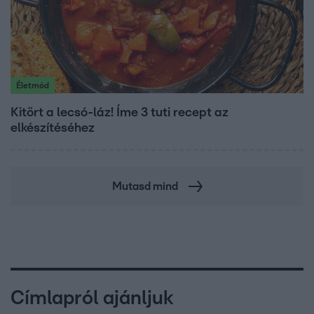
Életmód
Kitört a lecsó-láz! Íme 3 tuti recept az
elkészítéséhez
Mutasd mind
Címlapról ajánljuk