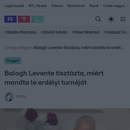
Legfrissebb
RTL Híradó
Fókusz
Sztárhírek
Randi
Celeb vagyok, me
#
Babits Marcella
#
Szellő István
#
Most Wanted
#
Gallusz Niko
Címlap
›
Reggeli
›
Balogh Levente tisztázta, miért mondta le erdélyi turnéját
Reggeli
Balogh Levente tisztázta, miért
mondta le erdélyi turnéját
rtl.hu