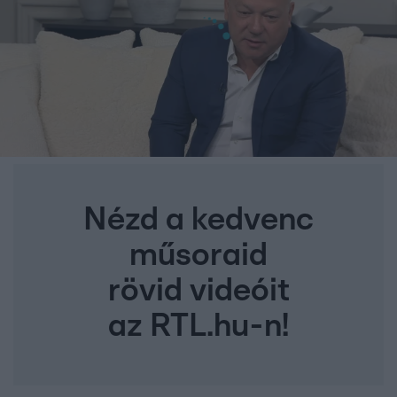
Nézd a kedvenc
műsoraid
rövid videóit
az RTL.hu-n!