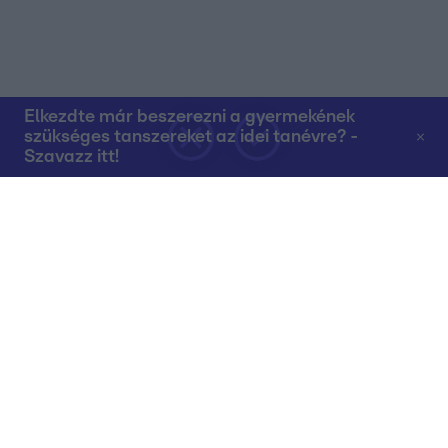
Elkezdte már beszerezni a gyermekének
szükséges tanszereket az idei tanévre? -
Szavazz itt!