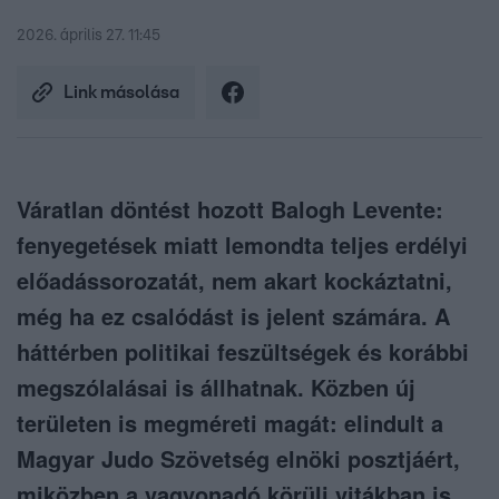
2026. április 27. 11:45
Link másolása
Váratlan döntést hozott Balogh Levente:
fenyegetések miatt lemondta teljes erdélyi
előadássorozatát, nem akart kockáztatni,
még ha ez csalódást is jelent számára. A
háttérben politikai feszültségek és korábbi
megszólalásai is állhatnak. Közben új
területen is megméreti magát: elindult a
Magyar Judo Szövetség elnöki posztjáért,
miközben a vagyonadó körüli vitákban is